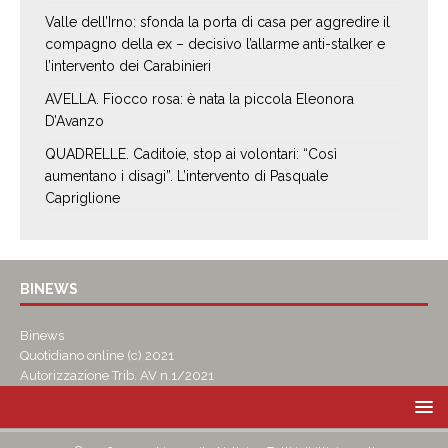
Valle dell’Irno: sfonda la porta di casa per aggredire il
compagno della ex – decisivo l’allarme anti-stalker e
l’intervento dei Carabinieri
AVELLA. Fiocco rosa: è nata la piccola Eleonora
D’Avanzo
QUADRELLE. Caditoie, stop ai volontari: “Così
aumentano i disagi”. L’intervento di Pasquale
Capriglione
BINEWS
Binews
Quotidiano online (c) 2021
Autorizzazione Trib. AV n.1/2021