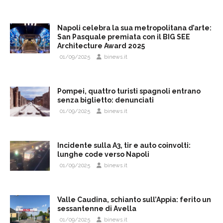
Napoli celebra la sua metropolitana d’arte:
San Pasquale premiata con il BIG SEE
Architecture Award 2025
01/09/2025
binews.it
Pompei, quattro turisti spagnoli entrano
senza biglietto: denunciati
01/09/2025
binews.it
Incidente sulla A3, tir e auto coinvolti:
lunghe code verso Napoli
01/09/2025
binews.it
Valle Caudina, schianto sull’Appia: ferito un
sessantenne di Avella
01/09/2025
binews.it