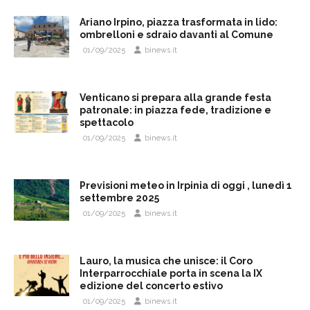
Ariano Irpino, piazza trasformata in lido:
ombrelloni e sdraio davanti al Comune
01/09/2025
binews.it
Venticano si prepara alla grande festa
patronale: in piazza fede, tradizione e
spettacolo
01/09/2025
binews.it
Previsioni meteo in Irpinia di oggi , lunedì 1
settembre 2025
01/09/2025
binews.it
Lauro, la musica che unisce: il Coro
Interparrocchiale porta in scena la IX
edizione del concerto estivo
01/09/2025
binews.it