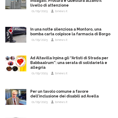
indagati. Procura e Questura alzano il
livello di attenzione
01/09/2025
binews.it
In una notte silenziosa a Montoro, una
bomba carta colpisce la farmacia di Borgo
01/09/2025
binews.it
Ad Altavilla Irpina gli “Artisti di Strada per
Babbaalrum”: una serata di solidarietà e
allegria
01/09/2025
binews.it
Per un tavolo comune a favore
dell’inclusione dei disabili ad Avella
01/09/2025
binews.it