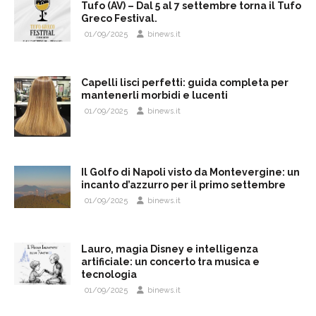
Tufo (AV) – Dal 5 al 7 settembre torna il Tufo
Greco Festival.
01/09/2025
binews.it
Capelli lisci perfetti: guida completa per
mantenerli morbidi e lucenti
01/09/2025
binews.it
Il Golfo di Napoli visto da Montevergine: un
incanto d’azzurro per il primo settembre
01/09/2025
binews.it
Lauro, magia Disney e intelligenza
artificiale: un concerto tra musica e
tecnologia
01/09/2025
binews.it