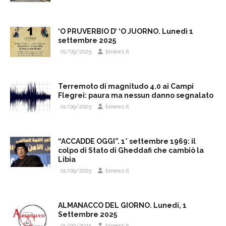
‘O PRUVERBIO D’ ‘O JUORNO. Lunedì 1
settembre 2025
01/09/2025
binews.it
Terremoto di magnitudo 4.0 ai Campi
Flegrei: paura ma nessun danno segnalato
01/09/2025
binews.it
“ACCADDE OGGI”. 1° settembre 1969: il
colpo di Stato di Gheddafi che cambiò la
Libia
01/09/2025
binews.it
ALMANACCO DEL GIORNO. Lunedí, 1
Settembre 2025
01/09/2025
binews.it