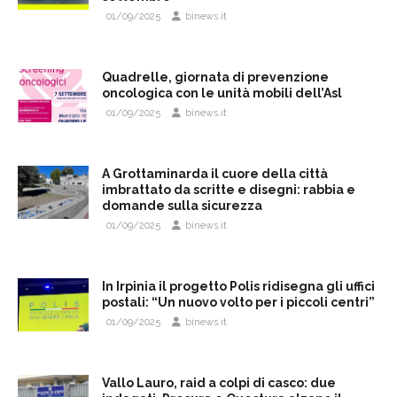
01/09/2025
binews.it
Quadrelle, giornata di prevenzione
oncologica con le unità mobili dell’Asl
01/09/2025
binews.it
A Grottaminarda il cuore della città
imbrattato da scritte e disegni: rabbia e
domande sulla sicurezza
01/09/2025
binews.it
In Irpinia il progetto Polis ridisegna gli uffici
postali: “Un nuovo volto per i piccoli centri”
01/09/2025
binews.it
Vallo Lauro, raid a colpi di casco: due