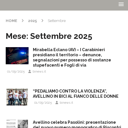
HOME
2025
Settembre
Mese:
Settembre 2025
Mirabella Eclano (AV) – I Carabinieri
presidiano il territorio – denunce,
segnalazioni per possesso di sostanze
stupefacenti e Fogli di via
01/09/2025
binews.it
“PEDALIAMO CONTRO LA VIOLENZA”,
AVELLINO IN BICI AL FIANCO DELLE DONNE
01/09/2025
binews.it
Avellino celebra Pasolini: presentazione
del nuovo numero monografico di Riscontri