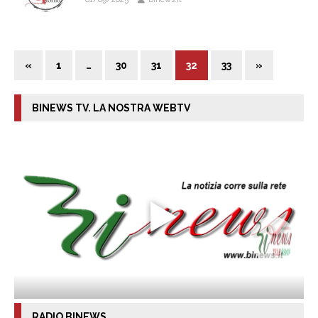
«
1
…
30
31
32
33
»
BINEWS TV. LA NOSTRA WEBTV
RADIO BINEWS