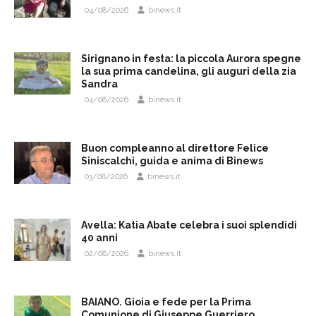
04/08/2026
binews.it
Sirignano in festa: la piccola Aurora spegne
la sua prima candelina, gli auguri della zia
Sandra
04/08/2026
binews.it
Buon compleanno al direttore Felice
Siniscalchi, guida e anima di Binews
03/08/2026
binews.it
Avella: Katia Abate celebra i suoi splendidi
40 anni
02/08/2026
binews.it
BAIANO. Gioia e fede per la Prima
Comunione di Giuseppe Guerriero