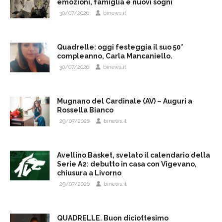
emozioni, famiglia e nuovi sogni
30/07/2026
binews.it
Quadrelle: oggi festeggia il suo 50°
compleanno, Carla Mancaniello.
30/07/2026
binews.it
Mugnano del Cardinale (AV) – Auguri a
Rossella Bianco
29/07/2026
binews.it
Avellino Basket, svelato il calendario della
Serie A2: debutto in casa con Vigevano,
chiusura a Livorno
29/07/2026
binews.it
QUADRELLE. Buon diciottesimo