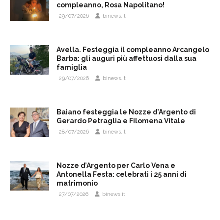
compleanno, Rosa Napolitano!
29/07/2026
binews.it
Avella. Festeggia il compleanno Arcangelo
Barba: gli auguri più affettuosi dalla sua
famiglia
29/07/2026
binews.it
Baiano festeggia le Nozze d’Argento di
Gerardo Petraglia e Filomena Vitale
28/07/2026
binews.it
Nozze d’Argento per Carlo Vena e
Antonella Festa: celebrati i 25 anni di
matrimonio
27/07/2026
binews.it