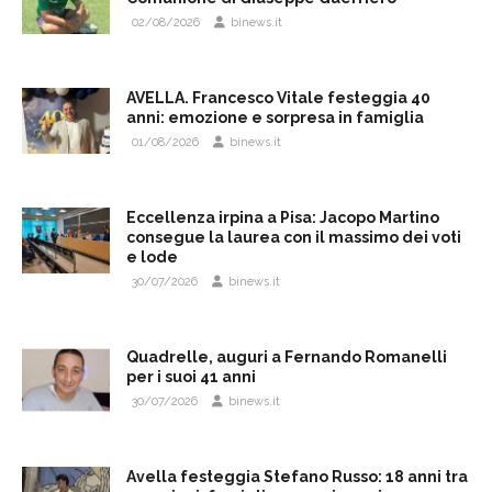
02/08/2026
binews.it
AVELLA. Francesco Vitale festeggia 40
anni: emozione e sorpresa in famiglia
01/08/2026
binews.it
Eccellenza irpina a Pisa: Jacopo Martino
consegue la laurea con il massimo dei voti
e lode
30/07/2026
binews.it
Quadrelle, auguri a Fernando Romanelli
per i suoi 41 anni
30/07/2026
binews.it
Avella festeggia Stefano Russo: 18 anni tra