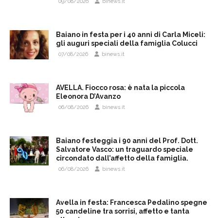
09/08/2026
binews.it
Baiano in festa per i 40 anni di Carla Miceli:
gli auguri speciali della famiglia Colucci
07/08/2026
binews.it
AVELLA. Fiocco rosa: è nata la piccola
Eleonora D’Avanzo
06/08/2026
binews.it
Baiano festeggia i 90 anni del Prof. Dott.
Salvatore Vasco: un traguardo speciale
circondato dall’affetto della famiglia.
06/08/2026
binews.it
Avella in festa: Francesca Pedalino spegne
50 candeline tra sorrisi, affetto e tanta