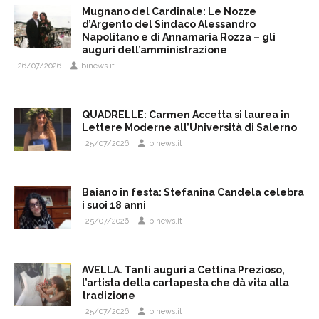
Mugnano del Cardinale: Le Nozze
d’Argento del Sindaco Alessandro
Napolitano e di Annamaria Rozza – gli
auguri dell’amministrazione
26/07/2026
binews.it
QUADRELLE: Carmen Accetta si laurea in
Lettere Moderne all’Università di Salerno
25/07/2026
binews.it
Baiano in festa: Stefanina Candela celebra
i suoi 18 anni
25/07/2026
binews.it
AVELLA. Tanti auguri a Cettina Prezioso,
l’artista della cartapesta che dà vita alla
tradizione
25/07/2026
binews.it