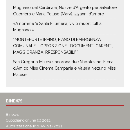
Mugnano del Cardinale, Nozze d’Argento per Salvatore
Guerriero e Maria Peluso (Mary): 25 anni d’amore
«A nomme ’e Santa Filumena, viv ò muort, tutt à
Mugnano!»
*MONTEFORTE IRPINO, PIANO DI EMERGENZA
COMUNALE, L’OPPOSIZIONE: “DOCUMENTI CARENTI,
MAGGIORANZA IRRESPONSABILI”*
San Gregorio Matese incorona due Napoletane: Elena
d’Amico Miss Cinema Campania e Valeria Nettuno Miss
Matese
BINEWS
Binews
Quotidiano online (c) 2021
Autorizzazione Trib. AV n.1/2021