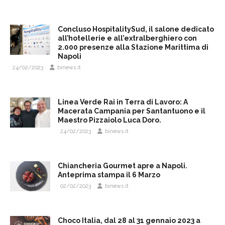
Concluso HospitalitySud, il salone dedicato
all’hotellerie e all’extralberghiero con
2.000 presenze alla Stazione Marittima di
Napoli
24/02/2023
binews.it
Linea Verde Rai in Terra di Lavoro: A
Macerata Campania per Santantuono e il
Maestro Pizzaiolo Luca Doro.
24/02/2023
binews.it
Chiancheria Gourmet apre a Napoli.
Anteprima stampa il 6 Marzo
02/02/2023
binews.it
Choco Italia, dal 28 al 31 gennaio 2023 a