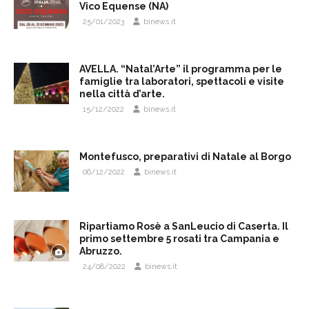
Vico Equense (NA)
25/01/2023
binews.it
AVELLA. “Natal’Arte” il programma per le
famiglie tra laboratori, spettacoli e visite
nella città d’arte.
15/12/2022
binews.it
Montefusco, preparativi di Natale al Borgo
06/12/2022
binews.it
Ripartiamo Rosè a SanLeucio di Caserta. Il
primo settembre 5 rosati tra Campania e
Abruzzo.
24/08/2022
binews.it