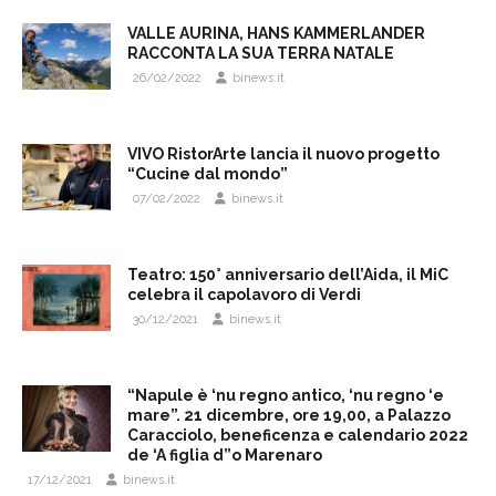
VALLE AURINA, HANS KAMMERLANDER
RACCONTA LA SUA TERRA NATALE
26/02/2022
binews.it
VIVO RistorArte lancia il nuovo progetto
“Cucine dal mondo”
07/02/2022
binews.it
Teatro: 150° anniversario dell’Aida, il MiC
celebra il capolavoro di Verdi
30/12/2021
binews.it
“Napule è ‘nu regno antico, ‘nu regno ‘e
mare”. 21 dicembre, ore 19,00, a Palazzo
Caracciolo, beneficenza e calendario 2022
de ‘A figlia d”o Marenaro
17/12/2021
binews.it