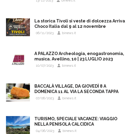
13/11/2023
binews.it
La storica Tivoli si veste di dolcezza Arriva
Choco Italia dal 9 al 12 novembre
06/11/2023
binews.it
A PALAZZO Archeologia, enogastronomia,
musica. Avellino, 10 | 23 LUGLIO 2023
10/07/2023
binews.it
BACCALÀ VILLAGE, DA GIOVEDÌ 8 A
DOMENICA 11 AL VIA LA SECONDA TAPPA
07/06/2023
binews.it
TURISMO, SPECIALE VACANZE: VIAGGIO
NELLA PENISOLA CALCIDICA
04/06/2023
binews.it