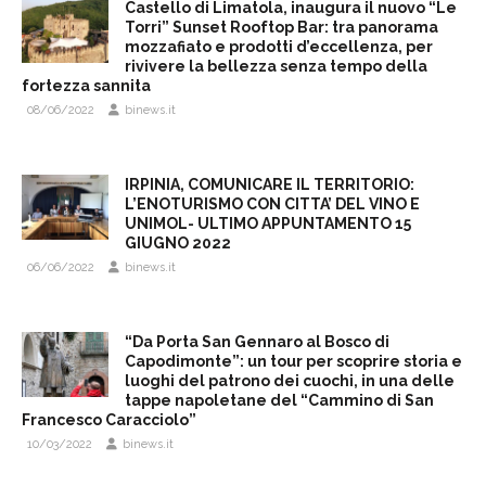
Castello di Limatola, inaugura il nuovo “Le
Torri” Sunset Rooftop Bar: tra panorama
mozzafiato e prodotti d’eccellenza, per
rivivere la bellezza senza tempo della
fortezza sannita
08/06/2022
binews.it
IRPINIA, COMUNICARE IL TERRITORIO:
L’ENOTURISMO CON CITTA’ DEL VINO E
UNIMOL- ULTIMO APPUNTAMENTO 15
GIUGNO 2022
06/06/2022
binews.it
“Da Porta San Gennaro al Bosco di
Capodimonte”: un tour per scoprire storia e
luoghi del patrono dei cuochi, in una delle
tappe napoletane del “Cammino di San
Francesco Caracciolo”
10/03/2022
binews.it