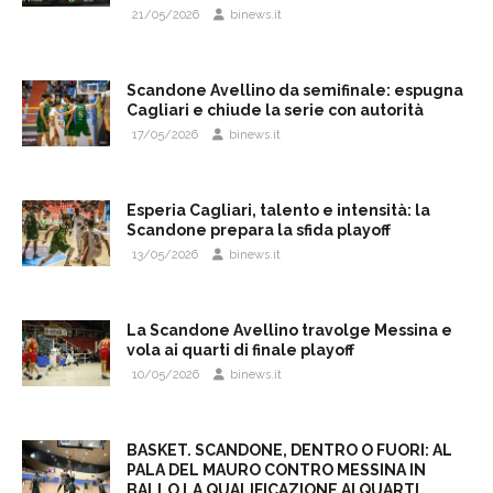
21/05/2026
binews.it
Scandone Avellino da semifinale: espugna
Cagliari e chiude la serie con autorità
17/05/2026
binews.it
Esperia Cagliari, talento e intensità: la
Scandone prepara la sfida playoff
13/05/2026
binews.it
La Scandone Avellino travolge Messina e
vola ai quarti di finale playoff
10/05/2026
binews.it
BASKET. SCANDONE, DENTRO O FUORI: AL
PALA DEL MAURO CONTRO MESSINA IN
BALLO LA QUALIFICAZIONE AI QUARTI