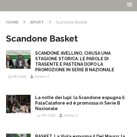
HOME
SPORT
Scandone Basket
Scandone Basket
SCANDONE AVELLINO, CHIUSA UNA
STAGIONE STORICA: LE PAROLE DI
TRASENTE E PASTENA DOPO LA
PROMOZIONE IN SERIE B NAZIONALE
19/06/2026
binews.it
La notte dei lupi: la Scandone espugna il
PalaCalafiore ed è promossa in Serie B
Nazionale
14/06/2026
binews.it
BASKET. La Viola espugna il Del Mauro: la