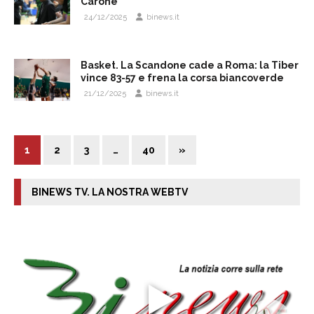
Carone
24/12/2025
binews.it
Basket. La Scandone cade a Roma: la Tiber
vince 83-57 e frena la corsa biancoverde
21/12/2025
binews.it
1
2
3
…
40
»
BINEWS TV. LA NOSTRA WEBTV