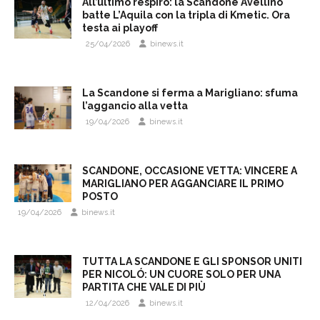
All’ultimo respiro: la Scandone Avellino
batte L’Aquila con la tripla di Kmetic. Ora
testa ai playoff
25/04/2026
binews.it
La Scandone si ferma a Marigliano: sfuma
l’aggancio alla vetta
19/04/2026
binews.it
SCANDONE, OCCASIONE VETTA: VINCERE A
MARIGLIANO PER AGGANCIARE IL PRIMO
POSTO
19/04/2026
binews.it
TUTTA LA SCANDONE E GLI SPONSOR UNITI
PER NICOLÓ: UN CUORE SOLO PER UNA
PARTITA CHE VALE DI PIÙ
12/04/2026
binews.it