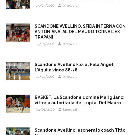
15/03/2026
binews.it
SCANDONE AVELLINO, SFIDA INTERNA CON
ANTONIANA: AL DEL MAURO TORNA L’EX
TRAPANI
15/03/2026
binews.it
Scandone Avellino k.o. al Pala Angeli:
L’Aquila vince 88-76
12/01/2026
binews.it
BASKET. La Scandone domina Marigliano:
vittoria autoritaria dei Lupi al Del Mauro
04/01/2026
binews.it
Scandone Avellino, esonerato coach Titto