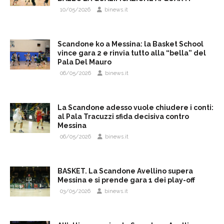
10/05/2026
binews.it
Scandone ko a Messina: la Basket School
vince gara 2 e rinvia tutto alla “bella” del
Pala Del Mauro
06/05/2026
binews.it
La Scandone adesso vuole chiudere i conti:
al Pala Tracuzzi sfida decisiva contro
Messina
06/05/2026
binews.it
BASKET. La Scandone Avellino supera
Messina e si prende gara 1 dei play-off
03/05/2026
binews.it