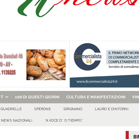
 per i solenni festeggiamenti in onore di San Giovanni Battista 2026!
o” dal 1948: da Saverio ai figli Francesco e Giuseppe, la storia continua
ra della stagione 2026/27
ATTUALITA'
di Antonio Napolitano
AVELLA
chiesa celebra il Martirio di san Giovanni Battista e santa Sabina
EVIDENZA
RT
100 DI QUESTI GIORNI
CULTURA E MANIFESTAZIONI
VI
QUADRELLE
SPERONE
SIRIGNANO
LAURO E DINTORNI
NEWS NAZIONALI
“A VOCE D’ ‘O TIEMPO”
BI