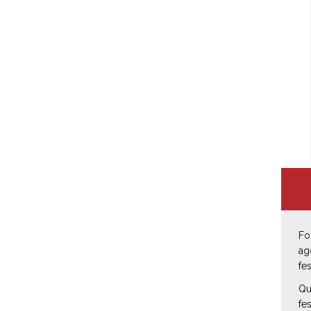
Fo
ag
fe
Qu
fe