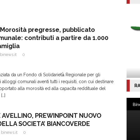
Morosità pregresse, pubblicato
munale: contributi a partire da 1.000
amiglia
binews.it
0
nziata da un Fondo di Solidarietà̀ Regionale per gli
 alloggi comunali aventi tutti i requisiti, con cui destinare
RA
pportato alla morosità ed alla capacita reddituale del
.
[…]
 AVELLINO, PREWINPOINT NUOVO
ELLA SOCIETA’ BIANCOVERDE
binews.it
0