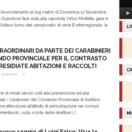
 l’avvicinamento al big match di Domenica 12 Novembre,
Scandone farà visita alla capolista Virtus Molfetta, gara in
ottavo turno del campionato di serie B interregionale, la
LI
TRAORDINARI DA PARTE DEI CARABINIERI
DO PROVINCIALE PER IL CONTRASTO
PRESIDIATE ABITAZIONI E RACCOLTI
CA
binews.it
0
ne di mirati servizi volti alla prevenzione ed alla
eati, i Carabinieri del Comando Provinciale di Avellino
e attenzione all’attività di perlustrazione nei comuni
ementando, sulla scorta delle direttive
[…]
MI
nuovo saggio di Luigi Falco: Viva la