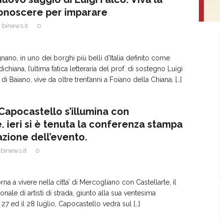
onoscere per imparare
binews.it
0
ano, in uno dei borghi più belli d’Italia definito come
dichiana, l’ultima fatica letteraria del prof. di sostegno Luigi
 di Baiano, vive da oltre trent’anni a Foiano della Chiana,
[…]
 Capocastello s’illumina con
. ieri si è tenuta la conferenza stampa
azione dell’evento.
binews.it
0
orna a vivere nella citta’ di Mercogliano con Castellarte, il
ionale di artisti di strada, giunto alla sua ventesima
il 27 ed il 28 luglio, Capocastello vedrà sul
[…]