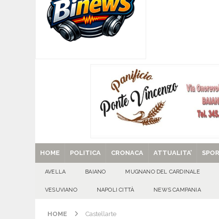
[ 08/08/2026 ]
Quadrelle in Festa: Tutto pronto
EVIDENZA
[ 08/08/2026 ]
Mugnano del Cardinale, “Puparuol
ATTUALITA'
[ 08/08/2026 ]
U.S. Avellino. Sponsor e kit ga
[ 08/08/2026 ]
Avella: lutto per la scomparsa 
[ 29/08/2025 ]
SANT’Oggi. Venerdì 29 agosto la 
HOME
POLITICA
CRONACA
ATTUALITA’
SPO
AVELLA
BAIANO
MUGNANO DEL CARDINALE
VESUVIANO
NAPOLI CITTÀ
NEWS CAMPANIA
HOME
Castellarte