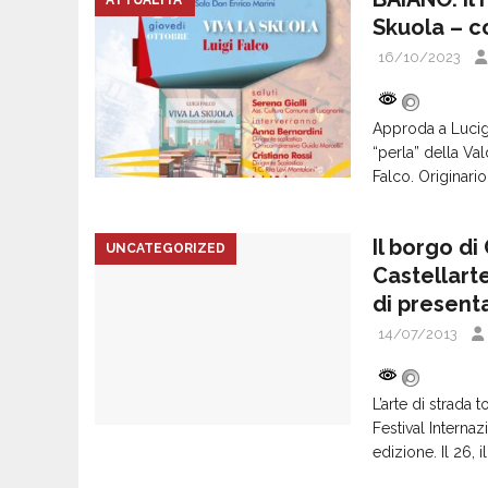
ATTUALITA'
Skuola – c
16/10/2023
Approda a Lucign
“perla” della Val
Falco. Originario
Il borgo di
UNCATEGORIZED
Castellarte
di present
14/07/2013
L’arte di strada t
Festival Internaz
edizione. Il 26, 