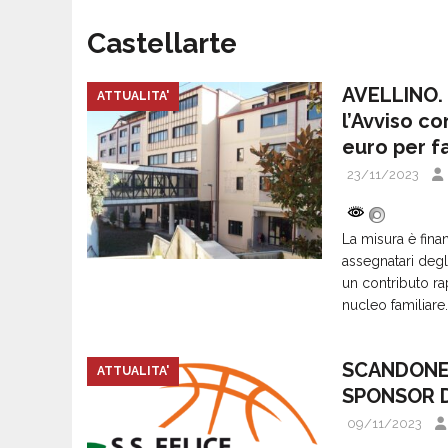
Castellarte
AVELLINO. 
ATTUALITA'
l’Avviso co
euro per f
23/11/2023
La misura è fina
assegnatari degli
un contributo ra
nucleo familiare
SCANDONE
ATTUALITA'
SPONSOR D
09/11/2023