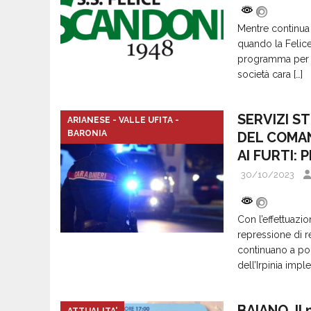
Mentre continua
quando la Felice 
programma per l’
società cara
[…]
SERVIZI S
ARIANESE - VALLE UFITA -
BARONIA
DEL COMAN
AI FURTI: 
30/10/2023
Con l’effettuazio
repressione di r
continuano a porr
dell’Irpinia impl
BAIANO. Il 