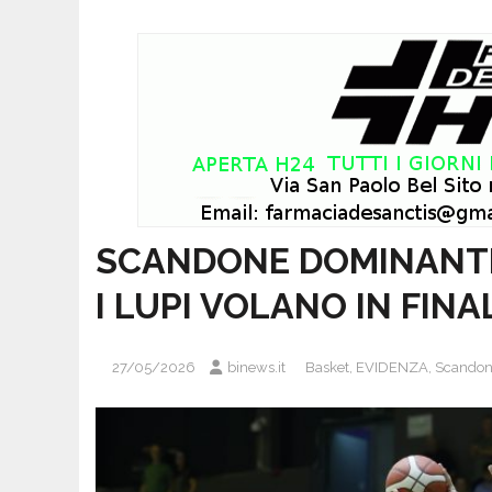
SCANDONE DOMINANTE
I LUPI VOLANO IN FIN
27/05/2026
binews.it
Basket
,
EVIDENZA
,
Scandon