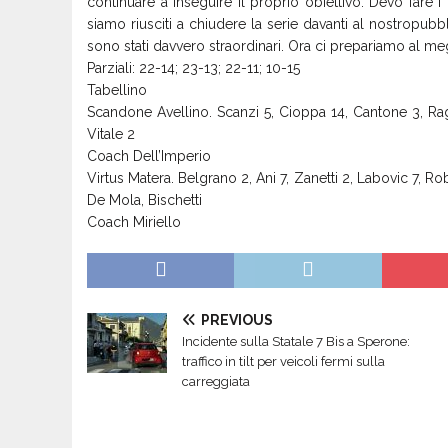
continuare a inseguire il proprio obiettivo. Devo fare 
siamo riusciti a chiudere la serie davanti al nostropu
sono stati davvero straordinari. Ora ci prepariamo al meg
Parziali: 22-14; 23-13; 22-11; 10-15
Tabellino
Scandone Avellino. Scanzi 5, Cioppa 14, Cantone 3, Ragus
Vitale 2
Coach Dell’Imperio
Virtus Matera. Belgrano 2, Ani 7, Zanetti 2, Labovic 7, Rob
De Mola, Bischetti
Coach Miriello
PREVIOUS
Incidente sulla Statale 7 Bis a Sperone:
traffico in tilt per veicoli fermi sulla
carreggiata