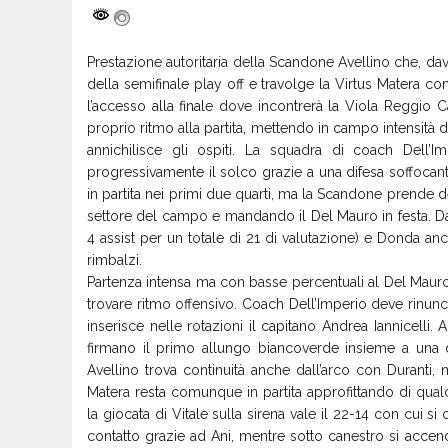
Prestazione autoritaria della Scandone Avellino che, da
della semifinale play off e travolge la Virtus Matera c
l’accesso alla finale dove incontrerà la Viola Reggio C
proprio ritmo alla partita, mettendo in campo intensità di
annichilisce gli ospiti. La squadra di coach Dell’Im
progressivamente il solco grazie a una difesa soffocant
in partita nei primi due quarti, ma la Scandone prende d
settore del campo e mandando il Del Mauro in festa. Da
4 assist per un totale di 21 di valutazione) e Donda a
rimbalzi.
Partenza intensa ma con basse percentuali al Del Mauro
trovare ritmo offensivo. Coach Dell’Imperio deve rinunc
inserisce nelle rotazioni il capitano Andrea Iannicelli.
firmano il primo allungo biancoverde insieme a una di
Avellino trova continuità anche dall’arco con Duranti
Matera resta comunque in partita approfittando di qua
la giocata di Vitale sulla sirena vale il 22-14 con cui 
contatto grazie ad Ani, mentre sotto canestro si accen