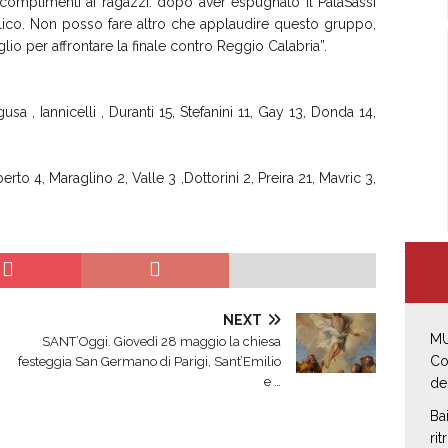
i complimenti ai ragazzi: dopo aver espugnato il PalaSassi
bblico. Non posso fare altro che applaudire questo gruppo,
lio per affrontare la finale contro Reggio Calabria”.
a , Iannicelli , Duranti 15, Stefanini 11, Gay 13, Donda 14,
erto 4, Maraglino 2, Valle 3 ,Dottorini 2, Preira 21, Mavric 3,
NEXT
MU
SANT’Oggi. Giovedì 28 maggio la chiesa
Co
festeggia San Germano di Parigi, Sant’Emilio
e …
de
Ba
rit