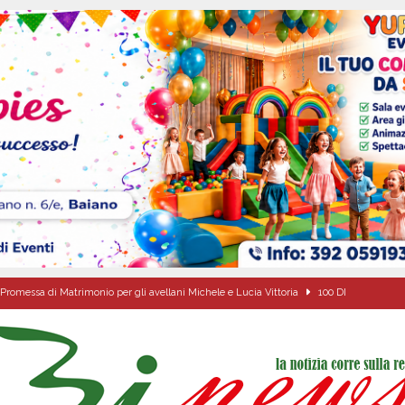
Promessa di Matrimonio per gli avellani Michele e Lucia Vittoria
100 DI
a Carmine Colucci, il 60enne morto tragicamente nel giorno della festa di