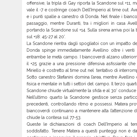
offensive, la tripla di Gay riporta la Scandone sul +11, 
vale il -7 e costringe coach Dell’Imperio al time out. A
e i punti spalle a canestro di Donda. Nel finale i bianc
passaggio, mentre Duranti, tra i migliori in casa Ave
portando la Scandone sul +14. Sulla sirena arriva poi la
sul +18: 45-27 al 20’.
La Scandone rientra dagli spogliatoi con un impatto de
Donda spinge immediatamente Avellino oltre i venti p
entrambe le metà campo. I biancoverdi alzano ulterior
il +25 grazie a una pressione difensiva asfissiante c
Miriello è costretto al time out nel tentativo di interro
Sotto canestro Stefanini domina l’area, mentre Avellino
fisica e mentale in tutti i settori del campo. Il terzo q
Scandone chiude virtualmente la sfida e al 30’ conduce
Nell’ultimo quarto la Scandone gestisce senza partico
precedenti, controllando ritmo e possessi. Matera p
biancoverdi continuano a mantenere alta l’attenzione di
chiude la contesa sul 77-53.
Queste le dichiarazioni di coach Dell’Imperio al 
soddisfatto. Tenere Matera a questi punteggi non è da 