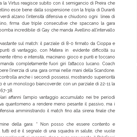
ma la Virtus reagisce subito con il semigancio di Preira che
vellino esce bene dalla sospensione con la tripla di Duranti
overdi alzano l’intensità difensiva e chiudono ogni linea di
llino, firma due triple consecutive che spaccano la gara
 bomba incredibile di Gay che manda Avellino all’intervallo
vastante sul match: il parziale di 8-0 firmato da Cioppa e
unti di vantaggio, con Matera in evidente difficoltà su
mente ritmo e intensità, macinano gioco e punti e toccano
he manda completamente fuori giri l’attacco lucano. Coach
mpere l’inerzia di una gara ormai nelle mani della Scandone.
 controlla anche i secondi possessi, mostrando superiorità
uarto è un monologo biancoverde: con un parziale di 22-11 la
 67-38.
lari affanni l’ampio vantaggio accumulato nei tre periodi
rova quantomeno a rendere meno pesante il passivo, ma i
fensiva amministrando il match fino alla sirena finale che
termine della gara: “ Non posso che essere contento e
tutti ed è il segnale di una squadra in salute, che vuole