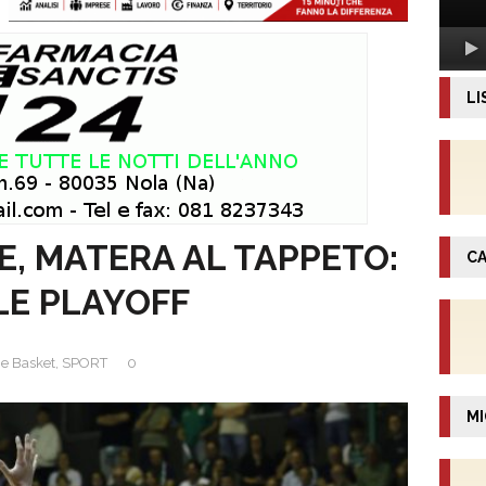
LI
, MATERA AL TAPPETO:
CA
ALE PLAYOFF
e Basket
,
SPORT
0
MI