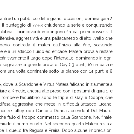
vanti ad un pubblico delle grandi occasioni, domina gara 2
on il punteggio di 77-53 chiudendo la serie e conquistando
alabria. I biancoverdi impongono fin dai primi possessi il
fensiva, aggressività e una pallacanestro di alto livello che
perio controlla il match dall’inizio alla fine, scavando
e e a un attacco fluido ed efficace. Matera prova a restare
efinitivamente il largo dopo l’intervallo, dominando in ogni
 segnalare la grande prova di Gay (13 punti, 10 rimbalzi e
ncora una volta dominante sotto le plance con 14 punti e 8
, dove la Scandone e Virtus Matera faticano inizialmente a
iare a Kmetic, ancora alle prese con i postumi di gara 1, e
 A rompere l’equilibrio sono le triple di Gay e Cioppa, che
fesa aggressiva che mette in difficoltà l’attacco lucano.
, mentre l’alley-oop Cantone-Donda accende il Del Mauro.
lche fallo di troppo commesso dalla Scandone. Nel finale,
si chiude il primo quarto. Nel secondo quarto Matera resta a
de il duello tra Ragusa e Preira. Dopo alcune imprecisioni