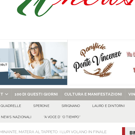
’appello per ritrovarlo
ATTUALITA'
 a Cancello ed Arnone: filiera bufalina solida ed in crescita continua
AREA
a nel giorno di Santa Filomena: muore il 60enne Carmine Colucci
arlo III: l’appello della famiglia per ritrovarlo
AVELLA
chiesa celebra il Martirio di san Giovanni Battista e santa Sabina
EVIDENZA
RT
100 DI QUESTI GIORNI
CULTURA E MANIFESTAZIONI
VI
QUADRELLE
SPERONE
SIRIGNANO
LAURO E DINTORNI
NEWS NAZIONALI
“A VOCE D’ ‘O TIEMPO”
NANTE, MATERA AL TAPPETO: I LUPI VOLANO IN FINALE
BI