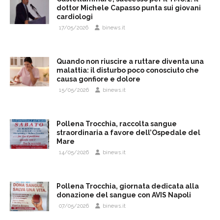
dottor Michele Capasso punta sui giovani
cardiologi
17/05/2026
binews.it
Quando non riuscire a ruttare diventa una
malattia: il disturbo poco conosciuto che
causa gonfiore e dolore
15/05/2026
binews.it
Pollena Trocchia, raccolta sangue
straordinaria a favore dell’Ospedale del
Mare
14/05/2026
binews.it
Pollena Trocchia, giornata dedicata alla
donazione del sangue con AVIS Napoli
07/05/2026
binews.it