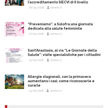
l’accreditamento SIECVI di II livello
28/04/2026
binews.it
“Preveniamo”: a Solofra una giornata
dedicata alla salute femminile
27/04/2026
binews.it
Sant’Anastasia, al via “Le Giornate della
Salute”: visite specialistiche per i cittadini
15/04/2026
binews.it
Allergie stagionali, con la primavera
aumentano i casi: come riconoscerle e
curarle
14/03/2026
binews.it