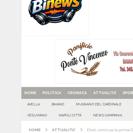
[ 06/08/2026 ]
Il comune di Meta di Sorrento st
CITTA'
[ 06/08/2026 ]
Mugnano del Cardinale, Iolanda 
[ 06/08/2026 ]
Lutto ad Avella: è scomparso i
[ 29/08/2025 ]
SANT’Oggi. Venerdì 29 agosto la 
HOME
POLITICA
CRONACA
ATTUALITA’
SPO
AVELLA
BAIANO
MUGNANO DEL CARDINALE
VESUVIANO
NAPOLI CITTÀ
NEWS CAMPANIA
HOME
ATTUALITA'
Eboli, conclusa la prima