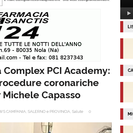
LI
ma Complex PCI Academy:
CA
procedure coronariche
r Michele Capasso
WS CAMPANIA
,
SALERNO e PROVINCIA
,
Salute
0
MI