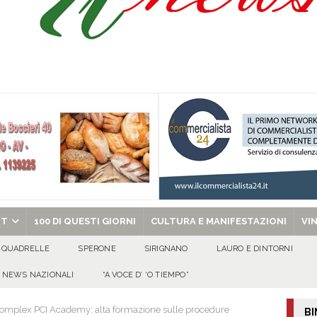
ipula protolocco d’intesa con la guardia Agroforestale Italiana
SALERNO
Prisco è la nuova agente della Polizia Municipale
ATTUALITA'
l dott. Domenico Amato, aveva 85 anni
AVELLA
chiesa celebra il Martirio di san Giovanni Battista e santa Sabina
EVIDENZA
RT
100 DI QUESTI GIORNI
CULTURA E MANIFESTAZIONI
VI
QUADRELLE
SPERONE
SIRIGNANO
LAURO E DINTORNI
NEWS NAZIONALI
“A VOCE D’ ‘O TIEMPO”
 Complex PCI Academy: alta formazione sulle procedure
BI