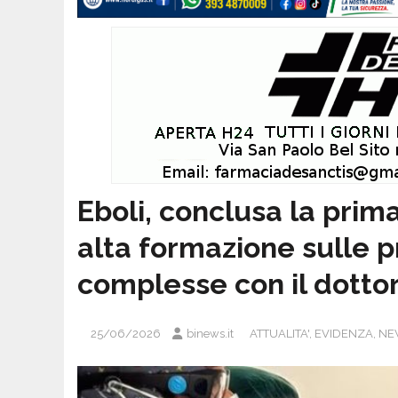
Eboli, conclusa la pri
alta formazione sulle 
complesse con il dotto
25/06/2026
binews.it
ATTUALITA'
,
EVIDENZA
,
NE