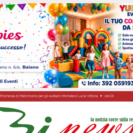
Promessa di Matrimonio per gli avellani Michele e Lucia Vittoria
100 DI
Carla Miceli: gli auguri speciali della famiglia Colucci
100 DI QUESTI GIORNI
de che vive da oltre due secoli
ATTUALITA'