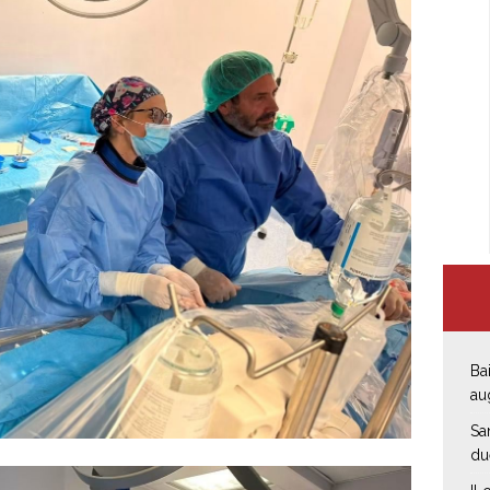
Bai
au
Sa
du