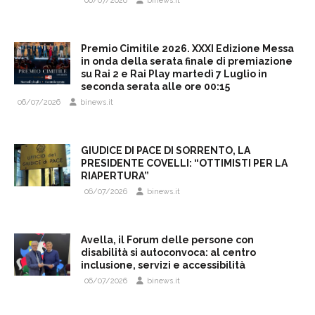
06/07/2026
binews.it
Premio Cimitile 2026. XXXI Edizione Messa
in onda della serata finale di premiazione
su Rai 2 e Rai Play martedì 7 Luglio in
seconda serata alle ore 00:15
06/07/2026
binews.it
GIUDICE DI PACE DI SORRENTO, LA
PRESIDENTE COVELLI: “OTTIMISTI PER LA
RIAPERTURA”
06/07/2026
binews.it
Avella, il Forum delle persone con
disabilità si autoconvoca: al centro
inclusione, servizi e accessibilità
06/07/2026
binews.it