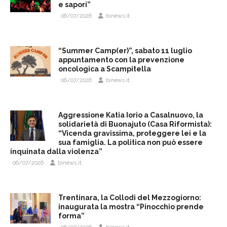
e sapori”
06/07/2026
binews.it
“Summer Camp(er)”, sabato 11 luglio
appuntamento con la prevenzione
oncologica a Scampitella
06/07/2026
binews.it
Aggressione Katia Iorio a Casalnuovo, la
solidarietà di Buonajuto (Casa Riformista):
“Vicenda gravissima, proteggere lei e la
sua famiglia. La politica non può essere
inquinata dalla violenza”
06/07/2026
binews.it
Trentinara, la Collodi del Mezzogiorno:
inaugurata la mostra “Pinocchio prende
forma”