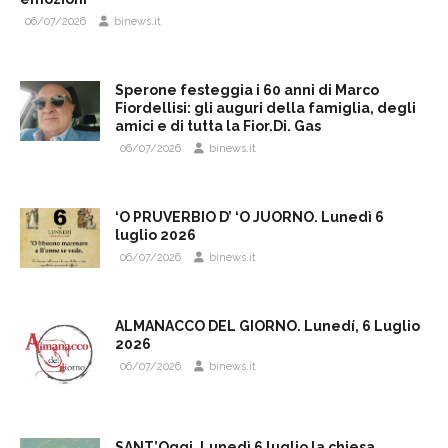
06/07/2026
binews.it
Sperone festeggia i 60 anni di Marco
Fiordellisi: gli auguri della famiglia, degli
amici e di tutta la Fior.Di. Gas
06/07/2026
binews.it
‘O PRUVERBIO D’ ‘O JUORNO. Lunedì 6
luglio 2026
06/07/2026
binews.it
ALMANACCO DEL GIORNO. Lunedí, 6 Luglio
2026
06/07/2026
binews.it
SANT’Oggi. Lunedì 6 luglio la chiesa