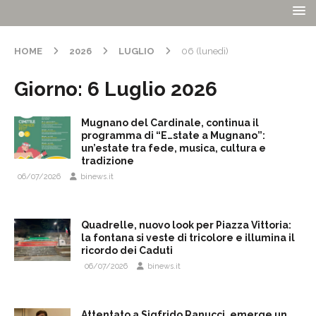
HOME
2026
LUGLIO
06 (lunedì)
Giorno:
6 Luglio 2026
Mugnano del Cardinale, continua il
programma di “E…state a Mugnano”:
un’estate tra fede, musica, cultura e
tradizione
06/07/2026
binews.it
Quadrelle, nuovo look per Piazza Vittoria:
la fontana si veste di tricolore e illumina il
ricordo dei Caduti
06/07/2026
binews.it
Attentato a Sigfrido Ranucci, emerge un