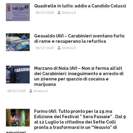
Quadrelle in lutto: addio a Candido Colucci
06/07/2026
binews.it
Gesualdo (AV) – Carabinieri sventano furto
di rame e recuperano la refurtiva
06/07/2026
binews.it
Marzano di Nola (AV) – Non si ferma all’alt
dei Carabinieri: inseguimento e arresto di
un 20enne per spaccio di cocaina e
marijuana
06/07/2026
binews.it
Forino (AV). Tutto pronto per la 19.ma
Edizione del Festival ” Sera Passaie” . Dal 9
al 12 Luglio la cittadina dei Sette Colli
pronta a trasformarsi in un “Vesuvio” di
emozioni