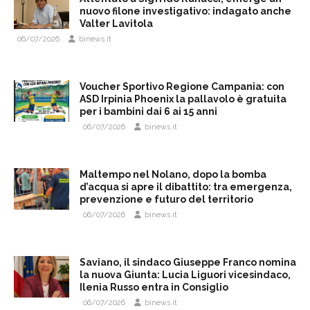
nuovo filone investigativo: indagato anche
Valter Lavitola
06/07/2026
binews.it
Voucher Sportivo Regione Campania: con
ASD Irpinia Phoenix la pallavolo è gratuita
per i bambini dai 6 ai 15 anni
06/07/2026
binews.it
Maltempo nel Nolano, dopo la bomba
d’acqua si apre il dibattito: tra emergenza,
prevenzione e futuro del territorio
06/07/2026
binews.it
Saviano, il sindaco Giuseppe Franco nomina
la nuova Giunta: Lucia Liguori vicesindaco,
Ilenia Russo entra in Consiglio
06/07/2026
binews.it