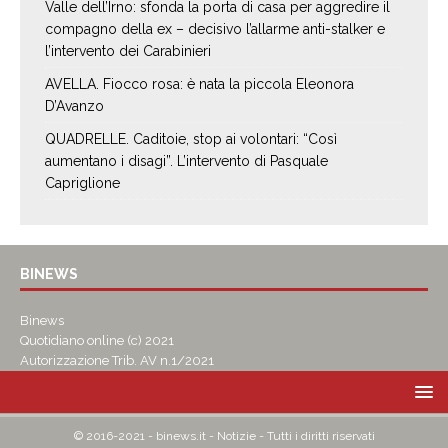
Valle dell’Irno: sfonda la porta di casa per aggredire il
compagno della ex – decisivo l’allarme anti-stalker e
l’intervento dei Carabinieri
AVELLA. Fiocco rosa: è nata la piccola Eleonora
D’Avanzo
QUADRELLE. Caditoie, stop ai volontari: “Così
aumentano i disagi”. L’intervento di Pasquale
Capriglione
BINEWS
Binews
Quotidiano online (c) 2021
Autorizzazione Trib. AV n.1/2021
© 2016-2021 - binews.it - Notizie - Tutti i diritti riservati