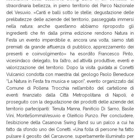
straordinaria bellezza, in pieno territorio del Parco Nazionale
del Vesuvio. «Canti e balli sotto le stelle, degustazione delle
prelibatezze delle aziende del territorio, passeggiata immersi
nella natura: anche quest’anno abbiamo riproposto gli
ingredienti che fin dalla prima edizione rendono Natura in
Festa un evento imperdibile e, ancora una volta, siamo stati
premiati da grande affluenza di pubblico, apprezzamento dei
presenti e coinvolgimento» ha esordito Francesco Pinto,
vicesindaco delegato, tra l’altro, ad attività produttive, eventi e
valorizzazione del territorio. Dopo la visita guidata ai Conetti
Vulcanici condotta con maestria dal geologo Paolo Beneduce
“La Natura in Festa tra musica e sapori”, evento organizzato dal
Comune di Pollena Trocchia nell’ambito del cartellone di
eventi finanziato dalla Città Metropolitana di Napoli, è
proseguito con la degustazione dei prodotti delle aziende del
territorio partecipanti: Tenuta Manna, Panificio Di Sarno, Basile
Vini, MonteSommaVesuvio e Oleificio Punzo. Per concludere,
l’esibizione della Casanova Swing Band su un palco a cui ha
fatto da sfondo uno dei Conetti. «Una folla di persone ha fatto
pulsare il geosito del Carcavone, superbamente illuminato per