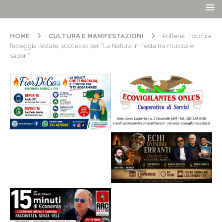
HOME
CULTURA E MANIFESTAZIONI
Pollena Trocchia
festeggia l’estate, successo per “La Natura in Festa tra musica e
sapori”