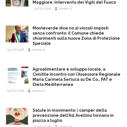
Maggiore: intervento dei Vigili del Fuoco
03/07/2026
binews.it
Monteverde dice no ai vincoli imposti
senza confronto: il Comune chiede
chiarimenti sulla nuova Zona di Protezione
Speciale
03/07/2026
binews.it
Agroalimentare e sviluppo locale, a
Cimitile incontro con l’Assessore Regionale
Maria Carmela Serluca su De.Co., PAT e
Dieta Mediterranea
03/07/2026
binews.it
Salute in movimento: i camper della
prevenzione dell’Asl Avellino tornano in
piazza a luglio
03/07/2026
binews.it