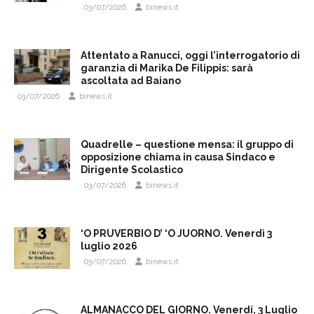
03/07/2026
binews.it
Attentato a Ranucci, oggi l’interrogatorio di
garanzia di Marika De Filippis: sarà
ascoltata ad Baiano
03/07/2026
binews.it
Quadrelle – questione mensa: il gruppo di
opposizione chiama in causa Sindaco e
Dirigente Scolastico
03/07/2026
binews.it
‘O PRUVERBIO D’ ‘O JUORNO. Venerdì 3
luglio 2026
03/07/2026
binews.it
ALMANACCO DEL GIORNO. Venerdí, 3 Luglio