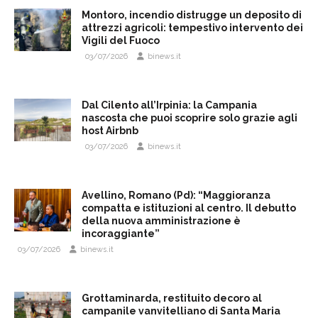
Montoro, incendio distrugge un deposito di
attrezzi agricoli: tempestivo intervento dei
Vigili del Fuoco
03/07/2026
binews.it
Dal Cilento all’Irpinia: la Campania
nascosta che puoi scoprire solo grazie agli
host Airbnb
03/07/2026
binews.it
Avellino, Romano (Pd): “Maggioranza
compatta e istituzioni al centro. Il debutto
della nuova amministrazione è
incoraggiante”
03/07/2026
binews.it
Grottaminarda, restituito decoro al
campanile vanvitelliano di Santa Maria