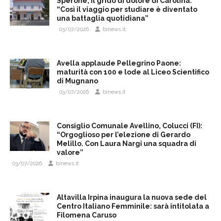
Sperone, il grido di dolore di Carolina:
“Così il viaggio per studiare è diventato
una battaglia quotidiana”
03/07/2026
binews.it
Avella applaude Pellegrino Paone:
maturità con 100 e lode al Liceo Scientifico
di Mugnano
03/07/2026
binews.it
Consiglio Comunale Avellino, Colucci (FI):
“Orgoglioso per l’elezione di Gerardo
Melillo. Con Laura Nargi una squadra di
valore”
03/07/2026
binews.it
Altavilla Irpina inaugura la nuova sede del
Centro Italiano Femminile: sarà intitolata a
Filomena Caruso