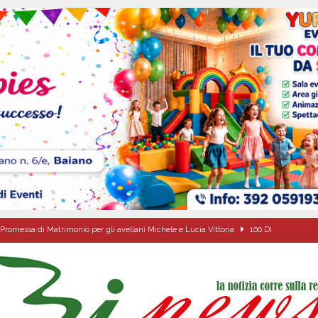
Promessa di Matrimonio per gli avellani Michele e Lucia Vittoria
100 DI
de che vive da oltre due secoli
ATTUALITA'
ipula protolocco d’intesa con la guardia Agroforestale Italiana
SALERNO