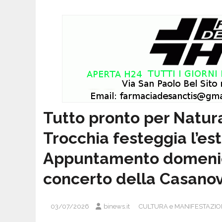
Tutto pronto per Natura
Trocchia festeggia l’est
Appuntamento domenica 5
concerto della Casano
03/07/2026
binews.it
CULTURA e MANIFESTAZIO