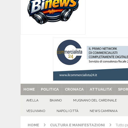
CITTA'
[ 06/08/2026 ]
Mugnano del Cardinale, Iolanda 
[ 06/08/2026 ]
Lutto ad Avella: è scomparso i
[ 06/08/2026 ]
Brusciano dà il benvenuto all’Ago
Gigli
CULTURA E MANIFESTAZIONI
[ 29/08/2025 ]
SANT’Oggi. Venerdì 29 agosto la 
HOME
POLITICA
CRONACA
ATTUALITA’
SPO
AVELLA
BAIANO
MUGNANO DEL CARDINALE
VESUVIANO
NAPOLI CITTÀ
NEWS CAMPANIA
HOME
CULTURA E MANIFESTAZIONI
Tutto p