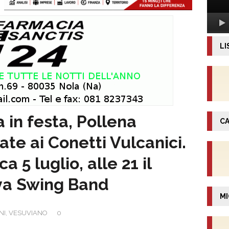
LI
 in festa, Pollena
CA
ate ai Conetti Vulcanici.
 luglio, alle 21 il
va Swing Band
MI
NI
,
VESUVIANO
0