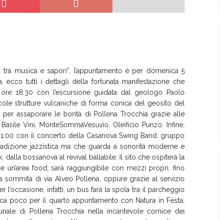
ta tra musica e sapori”, l’appuntamento è per domenica 5
na, ecco tutti i dettagli della fortunata manifestazione che
e ore 18:30 con l’escursione guidata dal geologo Paolo
ccole strutture vulcaniche di forma conica del geosito del
nd per assaporare le bontà di Pollena Trocchia grazie alle
, Basile Vini, MonteSommaVesuvio, Oleificio Punzo. Infine,
re 21:00 con il concerto della Casanova Swing Band, gruppo
tradizione jazzistica ma che guarda a sonorità moderne e
 dalla bossanova al revival ballabile. Il sito che ospiterà la
che un’area food, sarà raggiungibile con mezzi propri, fino
la sommità di via Alveo Pollena, oppure grazie al servizio
l’occasione, infatti, un bus farà la spola tra il parcheggio
anca poco per il quarto appuntamento con Natura in Festa,
unale di Pollena Trocchia nella incantevole cornice dei