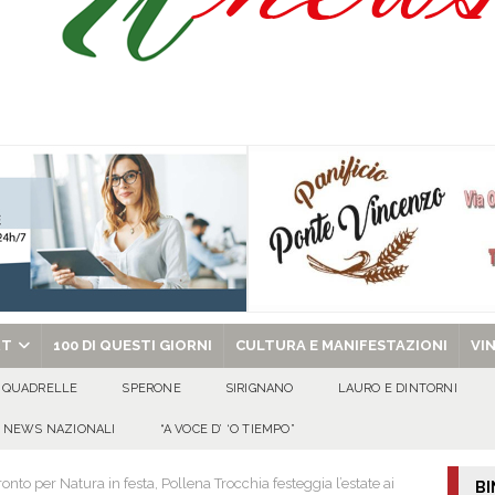
Prisco è la nuova agente della Polizia Municipale
ATTUALITA'
l dott. Domenico Amato, aveva 85 anni
AVELLA
sto Antoniano Bruscianese: al via il conto alla rovescia per la 151ª Festa dei
chiesa celebra il Martirio di san Giovanni Battista e santa Sabina
EVIDENZA
RT
100 DI QUESTI GIORNI
CULTURA E MANIFESTAZIONI
VI
QUADRELLE
SPERONE
SIRIGNANO
LAURO E DINTORNI
NEWS NAZIONALI
“A VOCE D’ ‘O TIEMPO”
ronto per Natura in festa, Pollena Trocchia festeggia l’estate ai
BI