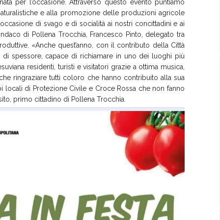
inata per l’occasione. Attraverso questo evento puntiamo
naturalistiche e alla promozione delle produzioni agricole
occasione di svago e di socialità ai nostri concittadini e ai
cesindaco di Pollena Trocchia, Francesco Pinto, delegato tra
à produttive. «Anche quest’anno, con il contributo della Città
 di spessore, capace di richiamare in uno dei luoghi più
uviana residenti, turisti e visitatori grazie a ottima musica,
e ringraziare tutti coloro che hanno contribuito alla sua
pi locali di Protezione Civile e Croce Rossa che non fanno
to, primo cittadino di Pollena Trocchia.