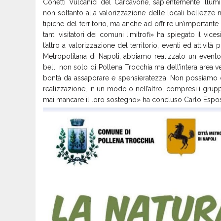
Conetti Vulcanici del Carcavone, sapientemente illum
non soltanto alla valorizzazione delle locali bellezze 
tipiche del territorio, ma anche ad offrire un’importante 
tanti visitatori dei comuni limitrofi» ha spiegato il vi
l’altro a valorizzazione del territorio, eventi ed attivit
Metropolitana di Napoli, abbiamo realizzato un evento
belli non solo di Pollena Trocchia ma dell’intera area ves
bontà da assaporare e spensieratezza. Non possiamo ch
realizzazione, in un modo o nell’altro, compresi i grup
mai mancare il loro sostegno» ha concluso Carlo Esposi