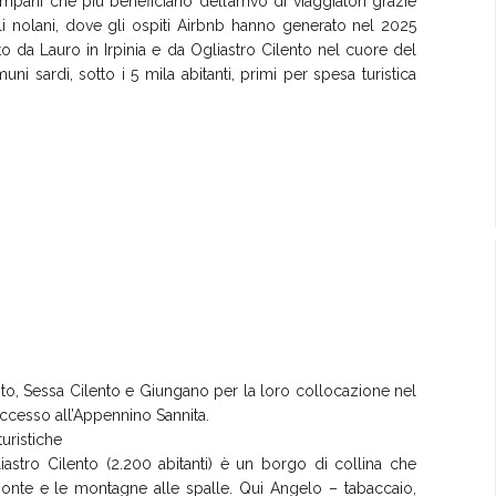
pani che più beneficiano dell’arrivo di viaggiatori grazie
olli nolani, dove gli ospiti Airbnb hanno generato nel 2025
ito da Lauro in Irpinia e da Ogliastro Cilento nel cuore del
ni sardi, sotto i 5 mila abitanti, primi per spesa turistica
lento, Sessa Cilento e Giungano per la loro collocazione nel
ccesso all’Appennino Sannita.
uristiche
liastro Cilento (2.200 abitanti) è un borgo di collina che
izzonte e le montagne alle spalle. Qui Angelo – tabaccaio,