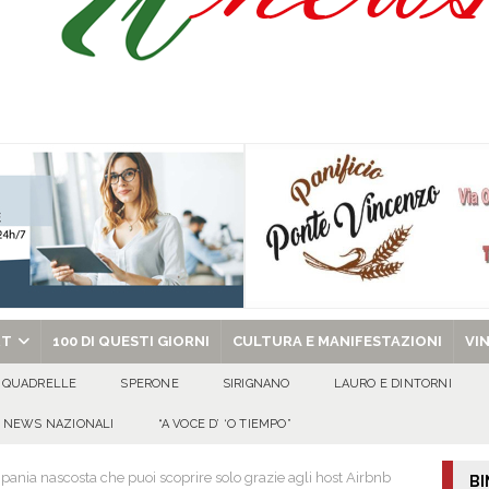
celebra la Trasfigurazione del Signore e sant’Ormisda
EVIDENZA
ale si chiude con una serata di emozioni e il primo campeggio nel Convento di
 riporta i granata in Promozione
ATTUALITA'
chiesa celebra il Martirio di san Giovanni Battista e santa Sabina
EVIDENZA
RT
100 DI QUESTI GIORNI
CULTURA E MANIFESTAZIONI
VI
QUADRELLE
SPERONE
SIRIGNANO
LAURO E DINTORNI
NEWS NAZIONALI
“A VOCE D’ ‘O TIEMPO”
ampania nascosta che puoi scoprire solo grazie agli host Airbnb
BI