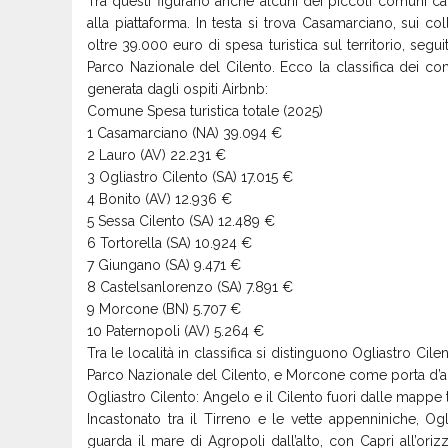
Tra questi figurano anche alcuni dei piccoli comuni cam
alla piattaforma. In testa si trova Casamarciano, sui c
oltre 39.000 euro di spesa turistica sul territorio, segu
Parco Nazionale del Cilento. Ecco la classifica dei comu
generata dagli ospiti Airbnb:
Comune Spesa turistica totale (2025)
1 Casamarciano (NA) 39.094 €
2 Lauro (AV) 22.231 €
3 Ogliastro Cilento (SA) 17.015 €
4 Bonito (AV) 12.936 €
5 Sessa Cilento (SA) 12.489 €
6 Tortorella (SA) 10.924 €
7 Giungano (SA) 9.471 €
8 Castelsanlorenzo (SA) 7.891 €
9 Morcone (BN) 5.707 €
10 Paternopoli (AV) 5.264 €
Tra le località in classifica si distinguono Ogliastro Ci
Parco Nazionale del Cilento, e Morcone come porta d’a
Ogliastro Cilento: Angelo e il Cilento fuori dalle mappe t
Incastonato tra il Tirreno e le vette appenniniche, Og
guarda il mare di Agropoli dall’alto, con Capri all’or