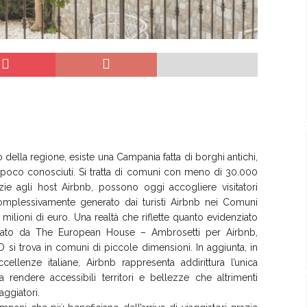
o della regione, esiste una Campania fatta di borghi antichi,
 poco conosciuti. Si tratta di comuni con meno di 30.000
grazie agli host Airbnb, possono oggi accogliere visitatori
 complessivamente generato dai turisti Airbnb nei Comuni
ilioni di euro. Una realtà che riflette quanto evidenziato
alizzato da The European House – Ambrosetti per Airbnb,
si trova in comuni di piccole dimensioni. In aggiunta, in
llenze italiane, Airbnb rappresenta addirittura l’unica
 rendere accessibili territori e bellezze che altrimenti
aggiatori.