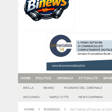
[ 06/08/2026 ]
SANT’Oggi. Giovedì 6 agosto si 
[ 05/08/2026 ]
Taurano, il Centro Estivo Comun
San Giovanni del Palco
ATTUALITA'
[ 05/08/2026 ]
Baiano, rieccoti! Il ripescaggio
[ 29/08/2025 ]
SANT’Oggi. Venerdì 29 agosto la 
HOME
POLITICA
CRONACA
ATTUALITA’
SPO
AVELLA
BAIANO
MUGNANO DEL CARDINALE
VESUVIANO
NAPOLI CITTÀ
NEWS CAMPANIA
HOME
EVIDENZA
Dal Cilento all’Irpinia: la C