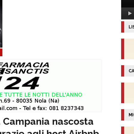
LI
CA
MI
 la Campania nascosta
grazie agli host Airbnb