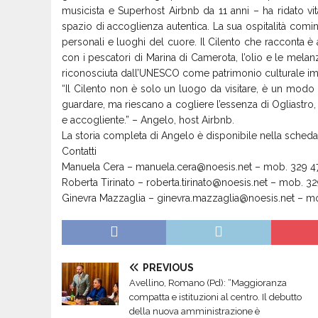
musicista e Superhost Airbnb da 11 anni – ha ridato vit
spazio di accoglienza autentica. La sua ospitalità comin
personali e luoghi del cuore. Il Cilento che racconta è
con i pescatori di Marina di Camerota, l’olio e le melan
riconosciuta dall’UNESCO come patrimonio culturale im
“Il Cilento non è solo un luogo da visitare, è un modo di
guardare, ma riescano a cogliere l’essenza di Ogliastro,
e accogliente.” – Angelo, host Airbnb.
La storia completa di Angelo è disponibile nella scheda 
Contatti
Manuela Cera –
manuela.cera@noesis.net
– mob. 329 4
Roberta Tirinato –
roberta.tirinato@noesis.net
– mob. 32
Ginevra Mazzaglia –
ginevra.mazzaglia@noesis.net
– mo
PREVIOUS
Avellino, Romano (Pd): “Maggioranza
compatta e istituzioni al centro. Il debutto
della nuova amministrazione è