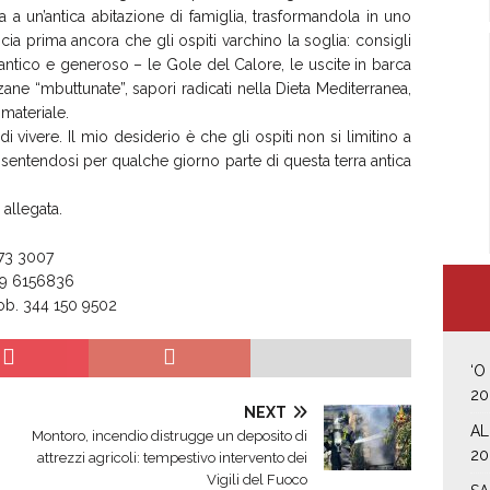
a a un’antica abitazione di famiglia, trasformandola in uno
cia prima ancora che gli ospiti varchino la soglia: consigli
 antico e generoso – le Gole del Calore, le uscite in barca
zane “mbuttunate”, sapori radicati nella Dieta Mediterranea,
materiale.
 vivere. Il mio desiderio è che gli ospiti non si limitino a
 sentendosi per qualche giorno parte di questa terra antica
allegata.
73 3007
9 6156836
b. 344 150 9502
‘O
20
NEXT
AL
Montoro, incendio distrugge un deposito di
20
attrezzi agricoli: tempestivo intervento dei
Vigili del Fuoco