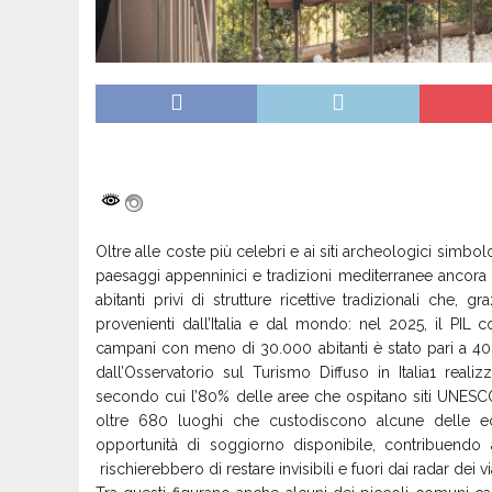
Oltre alle coste più celebri e ai siti archeologici simbol
paesaggi appenninici e tradizioni mediterranee ancora
abitanti privi di strutture ricettive tradizionali che, 
provenienti dall’Italia e dal mondo: nel 2025, il PIL
campani con meno di 30.000 abitanti è stato pari a 40 m
dall’Osservatorio sul Turismo Diffuso in Italia1 re
secondo cui l’80% delle aree che ospitano siti UNESCO 
oltre 680 luoghi che custodiscono alcune delle ecce
opportunità di soggiorno disponibile, contribuendo a
rischierebbero di restare invisibili e fuori dai radar dei vi