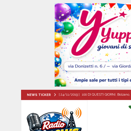
[ 24/11/2019 ]
100 DI QUESTI GIORNI. Bolzano, 
NEWS TICKER
QUESTI GIORNI
[ 06/08/2026 ]
‘O PRUVERBIO D’ ‘O JUORNO. Gi
[ 06/08/2026 ]
ALMANACCO DEL GIORNO. Giove