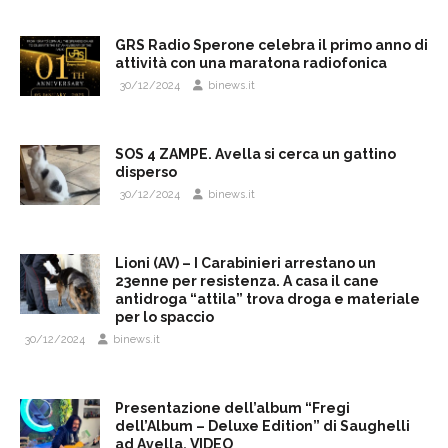
GRS Radio Sperone celebra il primo anno di
attività con una maratona radiofonica
30/12/2024
binews.it
SOS 4 ZAMPE. Avella si cerca un gattino
disperso
30/12/2024
binews.it
Lioni (AV) – I Carabinieri arrestano un
23enne per resistenza. A casa il cane
antidroga “attila” trova droga e materiale
per lo spaccio
30/12/2024
binews.it
Presentazione dell’album “Fregi
dell’Album – Deluxe Edition” di Saughelli
ad Avella. VIDEO