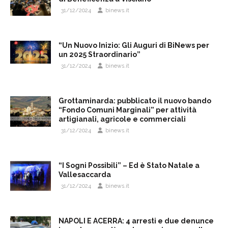
31/12/2024
binews.it
“Un Nuovo Inizio: Gli Auguri di BiNews per
un 2025 Straordinario”
31/12/2024
binews.it
Grottaminarda: pubblicato il nuovo bando
“Fondo Comuni Marginali” per attività
artigianali, agricole e commerciali
31/12/2024
binews.it
“I Sogni Possibili” – Ed è Stato Natale a
Vallesaccarda
31/12/2024
binews.it
NAPOLI E ACERRA: 4 arresti e due denunce