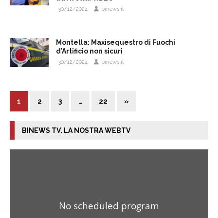
30/12/2024
binews.it
Montella: Maxisequestro di Fuochi
d’Artificio non sicuri
30/12/2024
binews.it
1
2
3
…
22
»
BINEWS TV. LA NOSTRA WEBTV