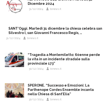
Dicembre 2024
31/12/2024
binews.it
SANT’Oggi. Martedì 31 dicembre la chiesa celebra san
Silvestro I, san Giovanni Francesco Regis, …
31/12/2024
binews.it
“Tragedia a Montemiletto: 60enne perde
la vita in un incidente stradale sulla
provinciale 173”
30/12/2024
binews.it
SPERONE. “Successo e Emozioni: La
Parthenope Cordes Ensemble incanta
nella Chiesa di Sant’Elia”
30/12/2024
binews.it