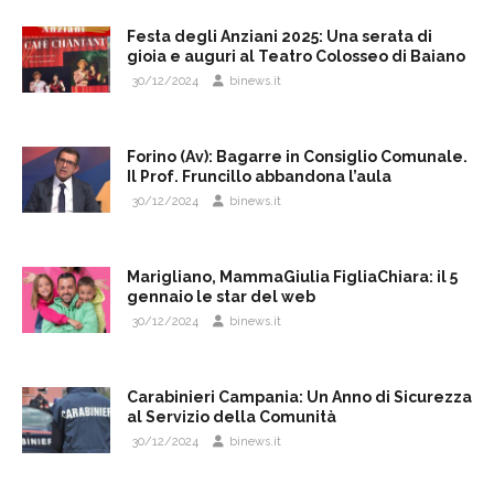
Festa degli Anziani 2025: Una serata di
gioia e auguri al Teatro Colosseo di Baiano
30/12/2024
binews.it
Forino (Av): Bagarre in Consiglio Comunale.
Il Prof. Fruncillo abbandona l’aula
30/12/2024
binews.it
Marigliano, MammaGiulia FigliaChiara: il 5
gennaio le star del web
30/12/2024
binews.it
Carabinieri Campania: Un Anno di Sicurezza
al Servizio della Comunità
30/12/2024
binews.it