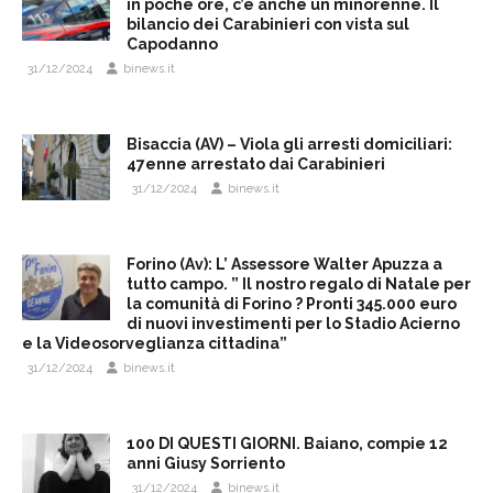
in poche ore, c’è anche un minorenne. Il
bilancio dei Carabinieri con vista sul
Capodanno
31/12/2024
binews.it
Bisaccia (AV) – Viola gli arresti domiciliari:
47enne arrestato dai Carabinieri
31/12/2024
binews.it
Forino (Av): L’ Assessore Walter Apuzza a
tutto campo. ” Il nostro regalo di Natale per
la comunità di Forino ? Pronti 345.000 euro
di nuovi investimenti per lo Stadio Acierno
e la Videosorveglianza cittadina”
31/12/2024
binews.it
100 DI QUESTI GIORNI. Baiano, compie 12
anni Giusy Sorriento
31/12/2024
binews.it