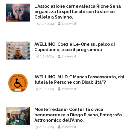
L’Associazione carnevalesca Rione Sena
organizza lo spettacolo con lo storico
Collela a Saviano.
30/12/2024
binews.it
AVELLINO. Coez e Le-One sul palco di
Capodanno, ecco il programma
30/12/2024
binews.it
AVELLINO. M.I.D.:” Manca l’assessorato, chi
tutela le Persone con Disabilità”?
30/12/2024
binews.it
Montefredane- Conferita civica
benemerenza a Diego Pisano, Fotografo
Astronomico dell’Anno.
30/12/2024
binews.it