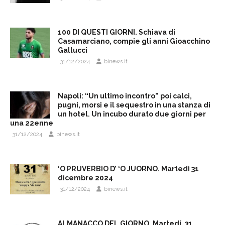
100 DI QUESTI GIORNI. Schiava di
Casamarciano, compie gli anni Gioacchino
Gallucci
31/12/2024
binews.it
Napoli: “Un ultimo incontro” poi calci,
pugni, morsi e il sequestro in una stanza di
un hotel. Un incubo durato due giorni per
una 22enne
31/12/2024
binews.it
‘O PRUVERBIO D’ ‘O JUORNO. Martedì 31
dicembre 2024
31/12/2024
binews.it
ALMANACCO DEL GIORNO. Martedí, 31