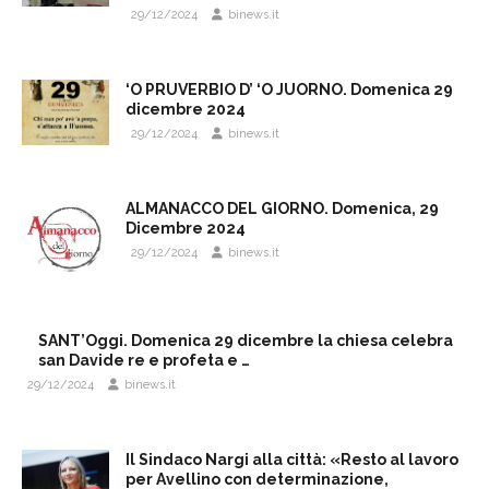
29/12/2024
binews.it
‘O PRUVERBIO D’ ‘O JUORNO. Domenica 29
dicembre 2024
29/12/2024
binews.it
ALMANACCO DEL GIORNO. Domenica, 29
Dicembre 2024
29/12/2024
binews.it
SANT’Oggi. Domenica 29 dicembre la chiesa celebra
san Davide re e profeta e …
29/12/2024
binews.it
Il Sindaco Nargi alla città: «Resto al lavoro
per Avellino con determinazione,