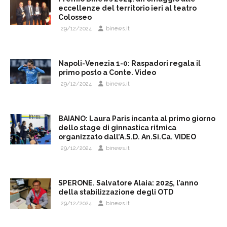
eccellenze del territorio ieri al teatro
Colosseo
29/12/2024
binews.it
Napoli-Venezia 1-0: Raspadori regala il
primo posto a Conte. Video
29/12/2024
binews.it
BAIANO: Laura Paris incanta al primo giorno
dello stage di ginnastica ritmica
organizzato dall’A.S.D. An.Si.Ca. VIDEO
29/12/2024
binews.it
SPERONE. Salvatore Alaia: 2025, l’anno
della stabilizzazione degli OTD
29/12/2024
binews.it