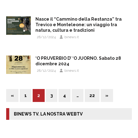
Nasce il “Cammino della Restanza” tra
Trevico e Monteleone: un viaggio tra
natura, cultura e tradizioni
28/12/2024
binews.it
‘O PRUVERBIO D’ ‘O JUORNO. Sabato 28
dicembre 2024
28/12/2024
binews.it
«
1
2
3
4
…
22
»
BINEWS TV. LA NOSTRA WEBTV