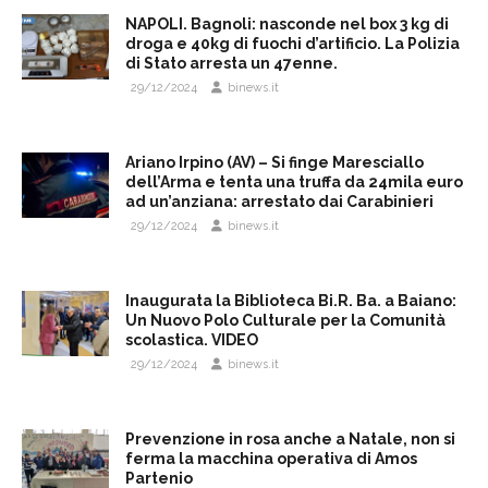
NAPOLI. Bagnoli: nasconde nel box 3 kg di
droga e 40kg di fuochi d’artificio. La Polizia
di Stato arresta un 47enne.
29/12/2024
binews.it
Ariano Irpino (AV) – Si finge Maresciallo
dell’Arma e tenta una truffa da 24mila euro
ad un’anziana: arrestato dai Carabinieri
29/12/2024
binews.it
Inaugurata la Biblioteca Bi.R. Ba. a Baiano:
Un Nuovo Polo Culturale per la Comunità
scolastica. VIDEO
29/12/2024
binews.it
Prevenzione in rosa anche a Natale, non si
ferma la macchina operativa di Amos
Partenio