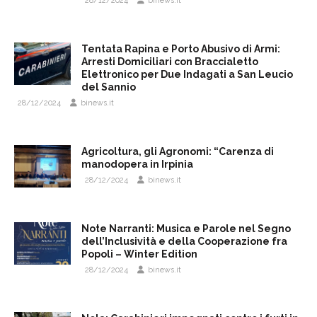
28/12/2024
binews.it
Tentata Rapina e Porto Abusivo di Armi:
Arresti Domiciliari con Braccialetto
Elettronico per Due Indagati a San Leucio
del Sannio
28/12/2024
binews.it
Agricoltura, gli Agronomi: “Carenza di
manodopera in Irpinia
28/12/2024
binews.it
Note Narranti: Musica e Parole nel Segno
dell’Inclusività e della Cooperazione fra
Popoli – Winter Edition
28/12/2024
binews.it