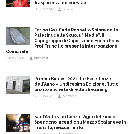
trasparenza ed onestà»
28/12/2024
binews.it
Forino (Av): Cade Pannello Solare dalla
Palestra della Scuola ” Media”. Il
Capogruppo di Opposizione Forino Polis
Prof Fruncillo presenta Interrogazione
Comunale.
28/12/2024
binews.it
Premio Binews 2024: Le Eccellenze
dell’Anno – Undicesima Edizione. Tutto
pronto anche la diretta streaming
28/12/2024
binews.it
Sant’Andrea di Conza: Vigili del Fuoco
Spengono Incendio su Mezzo Spalaneve in
Transito, nessun ferito