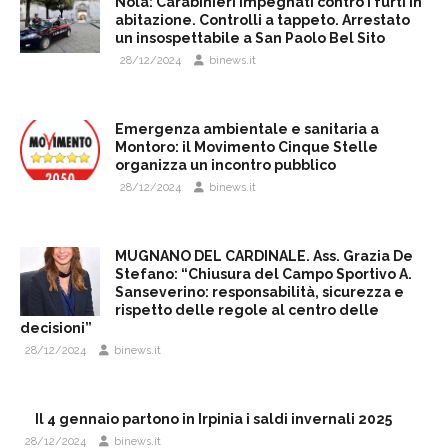
Nola: Carabinieri impegnati contro i furti in
abitazione. Controlli a tappeto. Arrestato
un insospettabile a San Paolo Bel Sito
28/12/2024
binews.it
Emergenza ambientale e sanitaria a
Montoro: il Movimento Cinque Stelle
organizza un incontro pubblico
28/12/2024
binews.it
MUGNANO DEL CARDINALE. Ass. Grazia De
Stefano: “Chiusura del Campo Sportivo A.
Sanseverino: responsabilità, sicurezza e
rispetto delle regole al centro delle
decisioni”
28/12/2024
binews.it
Il 4 gennaio partono in Irpinia i saldi invernali 2025
28/12/2024
binews.it