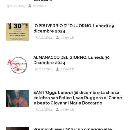
30/12/2024
binews.it
‘O PRUVERBIO D’ ‘O JUORNO. Lunedì 29
dicembre 2024
30/12/2024
binews.it
ALMANACCO DEL GIORNO. Lunedí, 30
Dicembre 2024
30/12/2024
binews.it
SANT’Oggi. Lunedi 30 dicembre la chiesa
celebra san Felice I, san Ruggero di Canne
e beato Giovanni Maria Boccardo
30/12/2024
binews.it
Premio Binews 2024: un omaggio alle