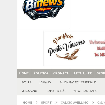
[ 06/08/2026 ]
Il comune di Meta di Sorrento st
CITTA'
[ 06/08/2026 ]
Mugnano del Cardinale, Iolanda 
[ 06/08/2026 ]
Lutto ad Avella: è scomparso i
[ 29/08/2025 ]
SANT’Oggi. Venerdì 29 agosto la 
HOME
POLITICA
CRONACA
ATTUALITA’
SPO
AVELLA
BAIANO
MUGNANO DEL CARDINALE
VESUVIANO
NAPOLI CITTÀ
NEWS CAMPANIA
HOME
SPORT
CALCIO AVELLINO
Calci