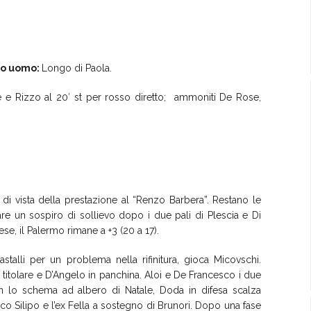
to uomo:
Longo di Paola.
e Rizzo al 20′ st per rosso diretto; ammoniti De Rose,
 di vista della prestazione al “Renzo Barbera”. Restano le
rare un sospiro di sollievo dopo i due pali di Plescia e Di
ese, il Palermo rimane a +3 (20 a 17).
stalli per un problema nella rifinitura, gioca Micovschi.
 titolare e D’Angelo in panchina. Aloi e De Francesco i due
on lo schema ad albero di Natale, Doda in difesa scalza
co Silipo e l’ex Fella a sostegno di Brunori. Dopo una fase