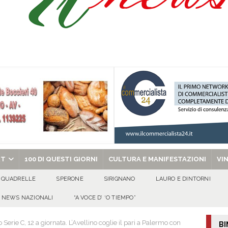
ipula protolocco d’intesa con la guardia Agroforestale Italiana
SALERNO
Prisco è la nuova agente della Polizia Municipale
ATTUALITA'
l dott. Domenico Amato, aveva 85 anni
AVELLA
chiesa celebra il Martirio di san Giovanni Battista e santa Sabina
EVIDENZA
RT
100 DI QUESTI GIORNI
CULTURA E MANIFESTAZIONI
VI
QUADRELLE
SPERONE
SIRIGNANO
LAURO E DINTORNI
NEWS NAZIONALI
“A VOCE D’ ‘O TIEMPO”
o Serie C, 12 a giornata. L’Avellino coglie il pari a Palermo con
BI