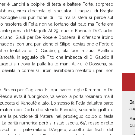
ner è Lancini a colpire di testa e battere Forte, sorpreso
ubblico, circa diecimila gli spettatori. I ragazzi di Braglia
raccoglie una punizione di Tito ma la sfera si perde sul
o rasoterra di Fella non va lontano dal palo ma Forte era
o facile preda di Pelagotti. Al 29′ duetto Kanoutè-Di Gaudio,
siciliano. Gialli per De Rose e Dossena, il difensore irpino
inacciosi con una punizione di Silipo, deviazione e Forte è
ltro tentativo di Di Gaudio, girata fuori misura. Avellino
Kanoutè, in agguato c’è Tito che imbecca di Di Gaudio il
lagotti si ritrova la palla tra le mani. Al 40′ è Dossena, su
deviata in corner. Gli irpini avrebbero meritato il pari, non
 Plescia per Gagliano. Filippi invece toglie l’ammonito De
 Plescia evita il fuorigioco, va verso la porta rosanero ma il
Bai
zuccata di Kanoutè a lato. Lo stesso fa Fella dall’altra parte
au
el match con Doda che stende Kanoutè, secondo giallo e
iare la punizione di Matera, nel prosieguo colpo di testa
Sa
i. La parità numerica però si ristabilisce al 65′, rosso diretto
du
vschi e il palermitano D’Angelo, accolto dai fischi del