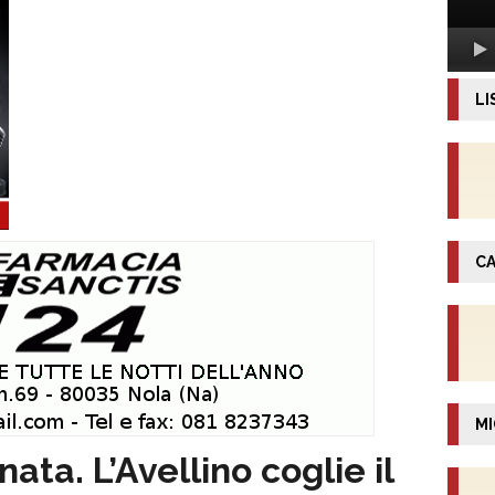
LI
CA
MI
nata. L’Avellino coglie il