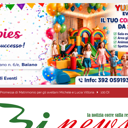
Promessa di Matrimonio per gli avellani Michele e Lucia Vittoria
100 DI
Carla Miceli: gli auguri speciali della famiglia Colucci
100 DI QUESTI GIORNI
de che vive da oltre due secoli
ATTUALITA'