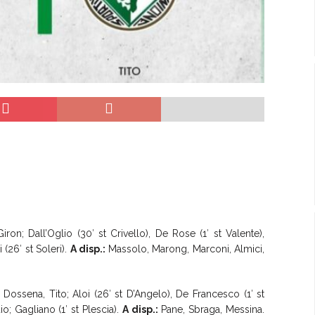
Giron; Dall’Oglio (30′ st Crivello), De Rose (1′ st Valente),
i (26′ st Soleri).
A disp.:
Massolo, Marong, Marconi, Almici,
), Dossena, Tito; Aloi (26′ st D’Angelo), De Francesco (1′ st
o; Gagliano (1′ st Plescia).
A disp.:
Pane, Sbraga, Messina.