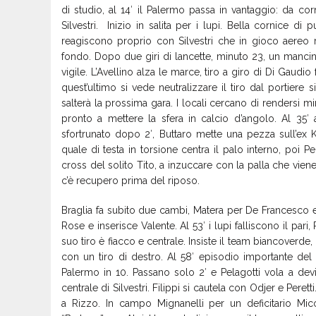
di studio, al 14′ il Palermo passa in vantaggio: da cor
Silvestri. Inizio in salita per i lupi. Bella cornice di p
reagiscono proprio con Silvestri che in gioco aereo 
fondo. Dopo due giri di lancette, minuto 23, un mancin
vigile. L’Avellino alza le marce, tiro a giro di Di Gaudi
quest’ultimo si vede neutralizzare il tiro dal portiere 
salterà la prossima gara. I locali cercano di rendersi m
pronto a mettere la sfera in calcio d’angolo. Al 35′ a
sfortrunato dopo 2′, Buttaro mette una pezza sull’ex 
quale di testa in torsione centra il palo interno, poi Pe
cross del solito Tito, a inzuccare con la palla che viene 
c’è recupero prima del riposo.
Braglia fa subito due cambi, Matera per De Francesco e
Rose e inserisce Valente. Al 53′ i lupi falliscono il pari,
suo tiro è fiacco e centrale. Insiste il team biancoverde, 
con un tiro di destro. Al 58′ episodio importante d
Palermo in 10. Passano solo 2′ e Pelagotti vola a dev
centrale di Silvestri. Filippi si cautela con Odjer e Perett
a Rizzo. In campo Mignanelli per un deficitario Mico