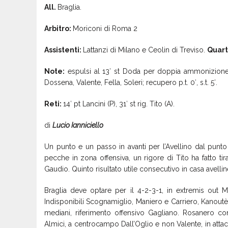
All.
Braglia.
Arbitro:
Moriconi di Roma 2
Assistenti:
Lattanzi di Milano e Ceolin di Treviso.
Quar
Note:
espulsi al 13′ st Doda per doppia ammonizione 
Dossena, Valente, Fella, Soleri; recupero p.t. 0′, s.t. 5′.
Reti:
14′ pt Lancini (P), 31′ st rig. Tito (A).
di
Lucio Ianniciello
Un punto e un passo in avanti per l’Avellino dal punto
pecche in zona offensiva, un rigore di Tito ha fatto ti
Gaudio. Quinto risultato utile consecutivo in casa avellin
Braglia deve optare per il 4-2-3-1, in extremis out Ma
Indisponibili Scognamiglio, Maniero e Carriero, Kanoutè
mediani, riferimento offensivo Gagliano. Rosanero c
Almici, a centrocampo Dall’Oglio e non Valente, in attac