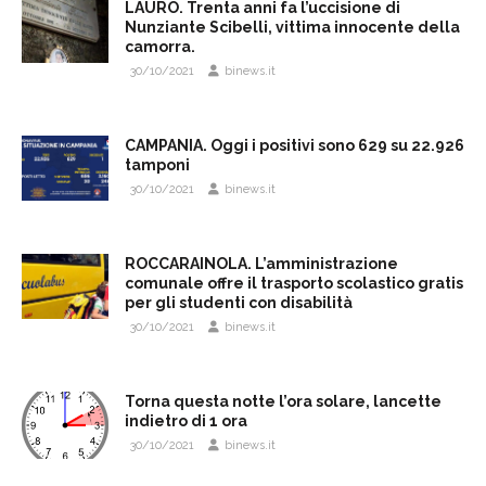
LAURO. Trenta anni fa l’uccisione di
Nunziante Scibelli, vittima innocente della
camorra.
30/10/2021
binews.it
CAMPANIA. Oggi i positivi sono 629 su 22.926
tamponi
30/10/2021
binews.it
ROCCARAINOLA. L’amministrazione
comunale offre il trasporto scolastico gratis
per gli studenti con disabilità
30/10/2021
binews.it
Torna questa notte l’ora solare, lancette
indietro di 1 ora
30/10/2021
binews.it