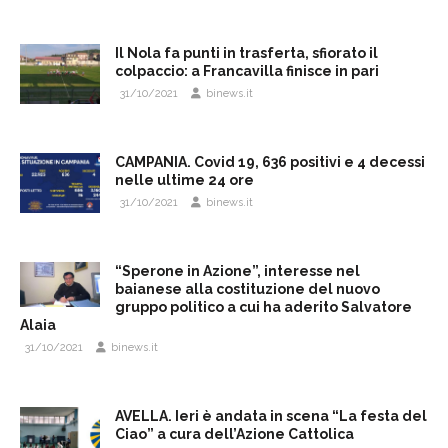
Il Nola fa punti in trasferta, sfiorato il
colpaccio: a Francavilla finisce in pari
31/10/2021
binews.it
CAMPANIA. Covid 19, 636 positivi e 4 decessi
nelle ultime 24 ore
31/10/2021
binews.it
“Sperone in Azione”, interesse nel
baianese alla costituzione del nuovo
gruppo politico a cui ha aderito Salvatore
Alaia
31/10/2021
binews.it
AVELLA. Ieri è andata in scena “La festa del
Ciao” a cura dell’Azione Cattolica