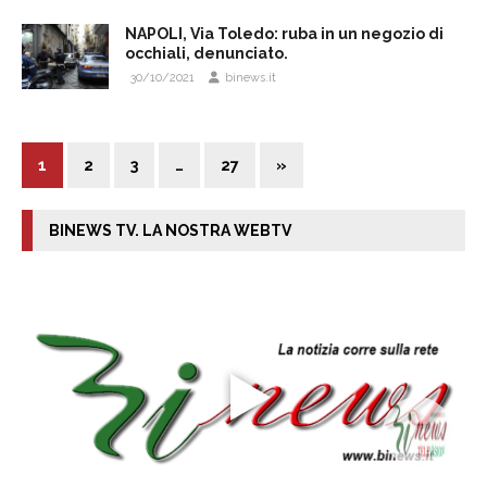
NAPOLI, Via Toledo: ruba in un negozio di
occhiali, denunciato.
30/10/2021
binews.it
1
2
3
…
27
»
BINEWS TV. LA NOSTRA WEBTV