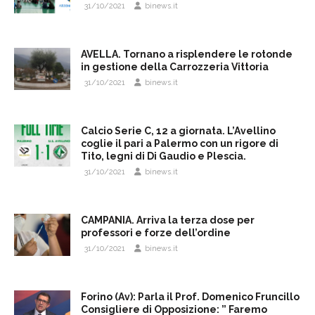
31/10/2021
binews.it
AVELLA. Tornano a risplendere le rotonde
in gestione della Carrozzeria Vittoria
31/10/2021
binews.it
Calcio Serie C, 12 a giornata. L’Avellino
coglie il pari a Palermo con un rigore di
Tito, legni di Di Gaudio e Plescia.
31/10/2021
binews.it
CAMPANIA. Arriva la terza dose per
professori e forze dell’ordine
31/10/2021
binews.it
Forino (Av): Parla il Prof. Domenico Fruncillo
Consigliere di Opposizione: ” Faremo