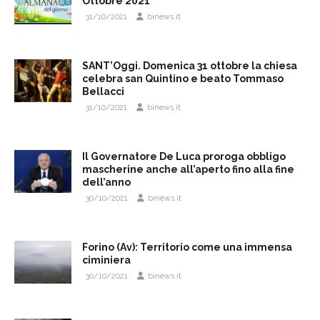
Ottobre 2021
31/10/2021
binews.it
SANT’Oggi. Domenica 31 ottobre la chiesa
celebra san Quintino e beato Tommaso
Bellacci
31/10/2021
binews.it
Il Governatore De Luca proroga obbligo
mascherine anche all’aperto fino alla fine
dell’anno
30/10/2021
binews.it
Forino (Av): Territorio come una immensa
ciminiera
30/10/2021
binews.it