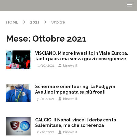
HOME
2021
Ottobre
Mese:
Ottobre 2021
VISCIANO. Minore investito in Viale Europa,
tanta paura ma senza gravi conseguenze
31/10/2021
binews.it
Scherma e orienteering, la Podjgym
Avellino impegnata su più fronti
31/10/2021
binews.it
CALCIO. Il Napoli vince il derby con la
Salernitana, ma che sofferenza
31/10/2021
binews.it