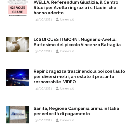
AVELLA. Referendum Giustizia, il Centro
Studi per Avella ringrazia i cittadini che
hanno aderito.
31/10/2021
binews.it
100 DI QUESTI GIORNI. Mugnano-Avella:
Battesimo del piccolo Vincenzo Battaglia
31/10/2021
binews.it
Rapinò ragazza trascinandola poi con l’auto
per diversi metri, arrestato il presunto
responsabile. VIDEO
31/10/2021
binews.it
Sanità, Regione Campania prima in Italia
per velocità di pagamento
31/10/2021
binews.it