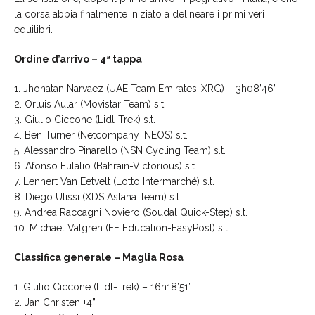
la corsa abbia finalmente iniziato a delineare i primi veri
equilibri.
Ordine d’arrivo – 4ª tappa
1. Jhonatan Narvaez (UAE Team Emirates-XRG) – 3h08’46”
2. Orluis Aular (Movistar Team) s.t.
3. Giulio Ciccone (Lidl-Trek) s.t.
4. Ben Turner (Netcompany INEOS) s.t.
5. Alessandro Pinarello (NSN Cycling Team) s.t.
6. Afonso Eulálio (Bahrain-Victorious) s.t.
7. Lennert Van Eetvelt (Lotto Intermarché) s.t.
8. Diego Ulissi (XDS Astana Team) s.t.
9. Andrea Raccagni Noviero (Soudal Quick-Step) s.t.
10. Michael Valgren (EF Education-EasyPost) s.t.
Classifica generale – Maglia Rosa
1. Giulio Ciccone (Lidl-Trek) – 16h18’51”
2. Jan Christen +4”