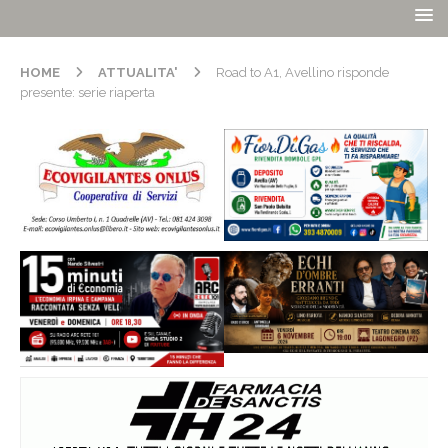
HOME
ATTUALITA'
Road to A1, Avellino risponde
presente: serie riaperta