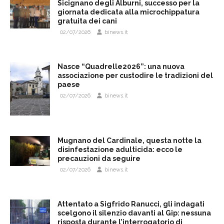
Sicignano degli Alburni, successo per la
giornata dedicata alla microchippatura
gratuita dei cani
02/07/2026
binews.it
Nasce “Quadrelle2026”: una nuova
associazione per custodire le tradizioni del
paese
02/07/2026
binews.it
Mugnano del Cardinale, questa notte la
disinfestazione adulticida: ecco le
precauzioni da seguire
02/07/2026
binews.it
Attentato a Sigfrido Ranucci, gli indagati
scelgono il silenzio davanti al Gip: nessuna
risposta durante l’interrogatorio di