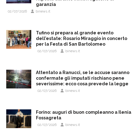
garanzia
02/07/2026
binews.it
Tufino si prepara al grande evento
dell’estate: Rosario Miraggio in concerto
per la Festa di San Bartolomeo
02/07/2026
binews.it
Attentato a Ranucci, se le accuse saranno
confermate gli imputati rischiano pene
severissime: ecco cosa prevede la legge
02/07/2026
binews.it
Forino: auguri di buon compleanno a Ilenia
Fossagreta
02/07/2026
binews.it