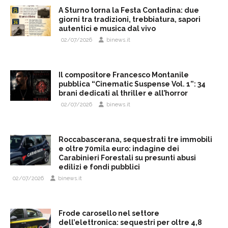
A Sturno torna la Festa Contadina: due
giorni tra tradizioni, trebbiatura, sapori
autentici e musica dal vivo
02/07/2026
binews.it
Il compositore Francesco Montanile
pubblica “Cinematic Suspense Vol. 1”: 34
brani dedicati al thriller e all’horror
02/07/2026
binews.it
Roccabascerana, sequestrati tre immobili
e oltre 70mila euro: indagine dei
Carabinieri Forestali su presunti abusi
edilizi e fondi pubblici
02/07/2026
binews.it
Frode carosello nel settore
dell’elettronica: sequestri per oltre 4,8