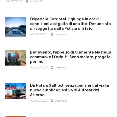
02/07/2026
binews.it
Ospedale Cardarelli: giunge in gravi
condizioni a seguito di una lite. Denunciato
un soggetto dalla Polizia di Stato.
02/07/2026
binews.it
Benevento, l’appello di Clemente Mastella
commuove i fedeli: “Sono malato, pregate
per me”
02/07/2026
binews.it
Da Nola a Gallipoli senza pensieri: al via la
nuova autolinea estiva di Autoservizi
Acierno
02/07/2026
binews.it