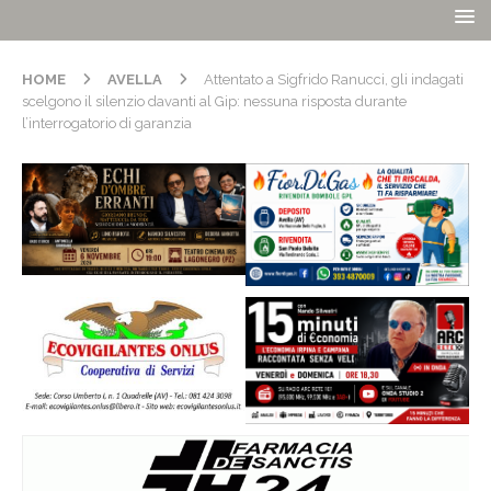
HOME
AVELLA
Attentato a Sigfrido Ranucci, gli indagati
scelgono il silenzio davanti al Gip: nessuna risposta durante
l’interrogatorio di garanzia