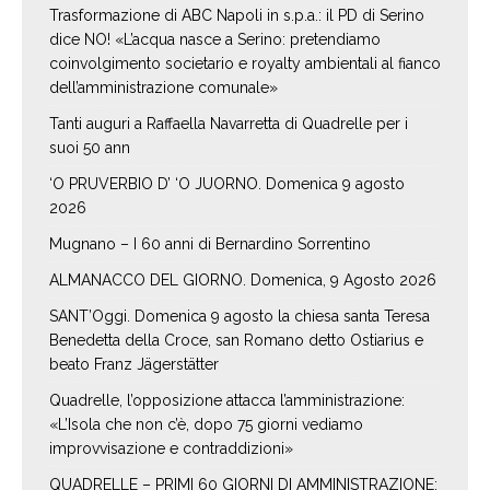
Trasformazione di ABC Napoli in s.p.a.: il PD di Serino
dice NO! «L’acqua nasce a Serino: pretendiamo
coinvolgimento societario e royalty ambientali al fianco
dell’amministrazione comunale»
Tanti auguri a Raffaella Navarretta di Quadrelle per i
suoi 50 ann
‘O PRUVERBIO D’ ‘O JUORNO. Domenica 9 agosto
2026
Mugnano – I 60 anni di Bernardino Sorrentino
ALMANACCO DEL GIORNO. Domenica, 9 Agosto 2026
SANT’Oggi. Domenica 9 agosto la chiesa santa Teresa
Benedetta della Croce, san Romano detto Ostiarius e
beato Franz Jägerstätter
Quadrelle, l’opposizione attacca l’amministrazione:
«L’Isola che non c’è, dopo 75 giorni vediamo
improvvisazione e contraddizioni»
QUADRELLE – PRIMI 60 GIORNI DI AMMINISTRAZIONE: