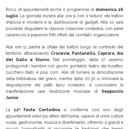
Ricco di appuntamenti anche il programma di
domenica 26
luglio
. La giornata inizierà alle ore 9 con il raduno dei trattori
d’epoca e moderni e la distribuzione di gadget. Alle 10 sarà
possibile degustare la classica colazione contadina, con pane
casereccio e peperoni fritti offerti dal comitato organizzatore.
Alle ore 11 partirà la sfilata dei trattori lungo le contrade del
territorio, attraversando
Crocevie, Pantanello, Caprara, Aia
del Gallo e Sturno
. Nel pomeriggio, dalle 17, saranno
protagonisti i bambini con giochi, gonfiabili, teatro dei burattini,
zucchero filato e pop corn. Alle 18 tornerà la dimostrazione
della trebbiatura del grano, mentre dalle 20.30 si rinnoverà la
degustazione dei piatti tipici contadini. A concludere la
manifestazione sarà l’esibizione musicale di
Seppuccio
Junior
.
La
12ª Festa Contadina
si conferma così uno degli
appuntamenti estivi più attesi dell’Irpinia, capace di unire cultura
rurale, gastronomia, musica e divertimento, offrendo a grandi e
piccoli l’opportunità di riscoprire le tradizioni che hanno