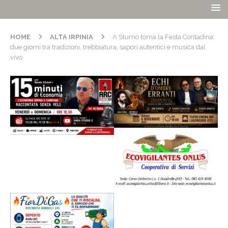
HOME
ALTA IRPINIA
A Sturno torna la Festa Contadina:
due giorni tra tradizioni, trebbiatura, sapori autentici e musica dal
vivo