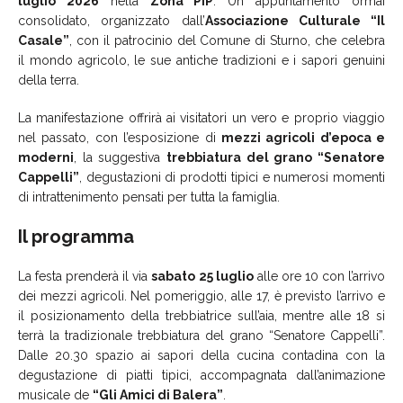
luglio 2026
nella
Zona PIP
. Un appuntamento ormai
consolidato, organizzato dall’
Associazione Culturale “Il
Casale”
, con il patrocinio del Comune di Sturno, che celebra
il mondo agricolo, le sue antiche tradizioni e i sapori genuini
della terra.
La manifestazione offrirà ai visitatori un vero e proprio viaggio
nel passato, con l’esposizione di
mezzi agricoli d’epoca e
moderni
, la suggestiva
trebbiatura del grano “Senatore
Cappelli”
, degustazioni di prodotti tipici e numerosi momenti
di intrattenimento pensati per tutta la famiglia.
Il programma
La festa prenderà il via
sabato 25 luglio
alle ore 10 con l’arrivo
dei mezzi agricoli. Nel pomeriggio, alle 17, è previsto l’arrivo e
il posizionamento della trebbiatrice sull’aia, mentre alle 18 si
terrà la tradizionale trebbiatura del grano “Senatore Cappelli”.
Dalle 20.30 spazio ai sapori della cucina contadina con la
degustazione di piatti tipici, accompagnata dall’animazione
musicale de
“Gli Amici di Balera”
.