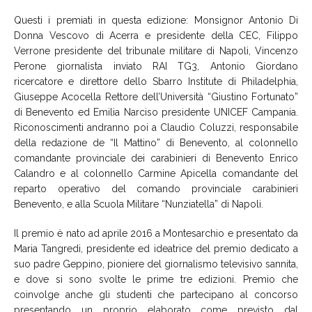
Questi i premiati in questa edizione: Monsignor Antonio Di
Donna Vescovo di Acerra e presidente della CEC, Filippo
Verrone presidente del tribunale militare di Napoli, Vincenzo
Perone giornalista inviato RAI TG3, Antonio Giordano
ricercatore e direttore dello Sbarro Institute di Philadelphia,
Giuseppe Acocella Rettore dell’Università “Giustino Fortunato”
di Benevento ed Emilia Narciso presidente UNICEF Campania.
Riconoscimenti andranno poi a Claudio Coluzzi, responsabile
della redazione de “Il Mattino” di Benevento, al colonnello
comandante provinciale dei carabinieri di Benevento Enrico
Calandro e al colonnello Carmine Apicella comandante del
reparto operativo del comando provinciale carabinieri
Benevento, e alla Scuola Militare “Nunziatella” di Napoli.
Il premio è nato ad aprile 2016 a Montesarchio e presentato da
Maria Tangredi, presidente ed ideatrice del premio dedicato a
suo padre Geppino, pioniere del giornalismo televisivo sannita,
e dove si sono svolte le prime tre edizioni. Premio che
coinvolge anche gli studenti che partecipano al concorso
presentando un proprio elaborato come previsto dal