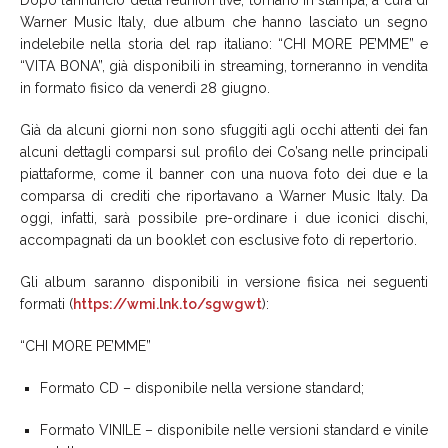
Warner Music Italy, due album che hanno lasciato un segno
indelebile nella storia del rap italiano: “CHI MORE PE’MME” e
“VITA BONA”, già disponibili in streaming, torneranno in vendita
in formato fisico da venerdì 28 giugno.
Già da alcuni giorni non sono sfuggiti agli occhi attenti dei fan
alcuni dettagli comparsi sul profilo dei Co’sang nelle principali
piattaforme, come il banner con una nuova foto dei due e la
comparsa di crediti che riportavano a Warner Music Italy. Da
oggi, infatti, sarà possibile pre-ordinare i due iconici dischi,
accompagnati da un booklet con esclusive foto di repertorio.
Gli album saranno disponibili in versione fisica nei seguenti
formati (
https://wmi.lnk.to/sgwgwt
):
“CHI MORE PE’MME”
Formato CD – disponibile nella versione standard;
Formato VINILE – disponibile nelle versioni standard e vinile