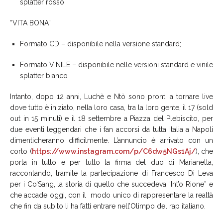
splatter rosso
“VITA BONA”
Formato CD – disponibile nella versione standard;
Formato VINILE – disponibile nelle versioni standard e vinile
splatter bianco
Intanto, dopo 12 anni, Luchè e Ntò sono pronti a tornare live
dove tutto è iniziato, nella loro casa, tra la loro gente, il 17 (sold
out in 15 minuti) e il 18 settembre a Piazza del Plebiscito, per
due eventi leggendari che i fan accorsi da tutta Italia a Napoli
dimenticheranno difficilmente. L’annuncio è arrivato con un
corto (
https://www.instagram.com/p/C6dw5NGs1Aj/
), che
porta in tutto e per tutto la firma del duo di Marianella,
raccontando, tramite la partecipazione di Francesco Di Leva
per i Co’Sang, la storia di quello che succedeva “Int’o Rione” e
che accade oggi, con il modo unico di rappresentare la realtà
che fin da subito li ha fatti entrare nell’Olimpo del rap italiano.