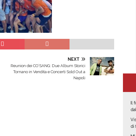
NEXT
Reunion dei CO’SANG: Due Album Storici
Tornano in Vendita e Concerti Sold Out a
Napoli
Il
da
Vi
di