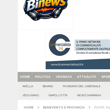
[ 07/08/2026 ]
Visciano celebra Padre Arturo D’
MANIFESTAZIONI
[ 07/08/2026 ]
MUGNANO DEL CARDINALE. L’Ipocr
usato – abbandonato – vandalizzato e destinato
[ 07/08/2026 ]
Emergenza cinghiali: nasce il 
[ 07/08/2026 ]
8 agosto, anniversario della tra
una cultura collettiva. Nessuna crescita econom
MANIFESTAZIONI
[ 29/08/2025 ]
SANT’Oggi. Venerdì 29 agosto la 
HOME
POLITICA
CRONACA
ATTUALITA’
SPO
AVELLA
BAIANO
MUGNANO DEL CARDINALE
VESUVIANO
NAPOLI CITTÀ
NEWS CAMPANIA
HOME
BENEVENTO E PROVINCIA
PONTE. Par