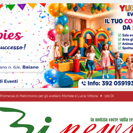
Promessa di Matrimonio per gli avellani Michele e Lucia Vittoria
100 DI
 sfida parte anche dall’Irpinia: nuovo incarico per Gerardo Gonnella