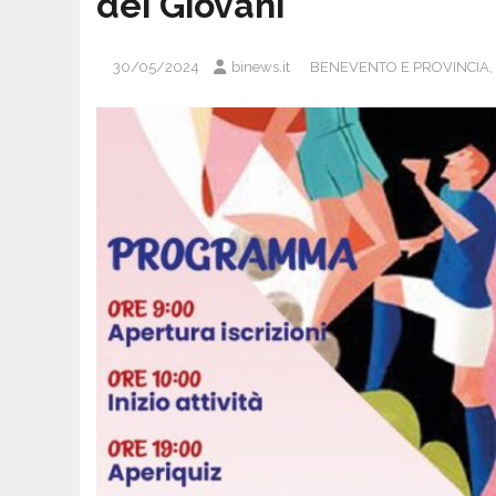
dei Giovani
30/05/2024
binews.it
BENEVENTO E PROVINCIA
,