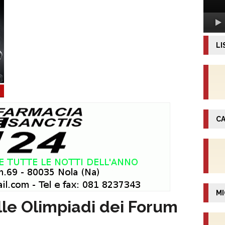
LI
CA
MI
lle Olimpiadi dei Forum