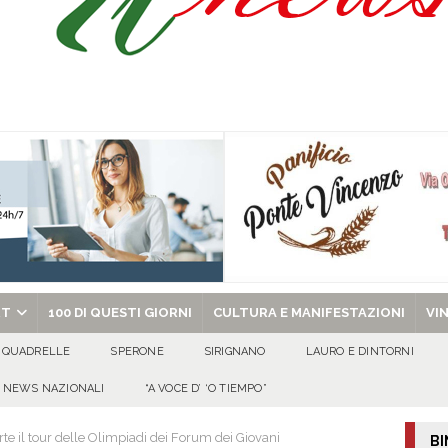
Onofrio: due giorni di fede nel ricordo del fondatore
CULTURA E
isia delle Apparenze e il Sociale Negato: il Caso del Centro Sociale mai
 al privato
EVIDENZA
Tavolo tecnico permanente della Regione Campania
EVIDENZA
gedia di Marcinelle. Pmi International: “La sicurezza sul lavoro deve diventare
ica può prescindere dalla tutela della vita umana”
CULTURA E
chiesa celebra il Martirio di san Giovanni Battista e santa Sabina
EVIDENZA
RT
100 DI QUESTI GIORNI
CULTURA E MANIFESTAZIONI
VI
QUADRELLE
SPERONE
SIRIGNANO
LAURO E DINTORNI
NEWS NAZIONALI
“A VOCE D’ ‘O TIEMPO”
te il tour delle Olimpiadi dei Forum dei Giovani
BI