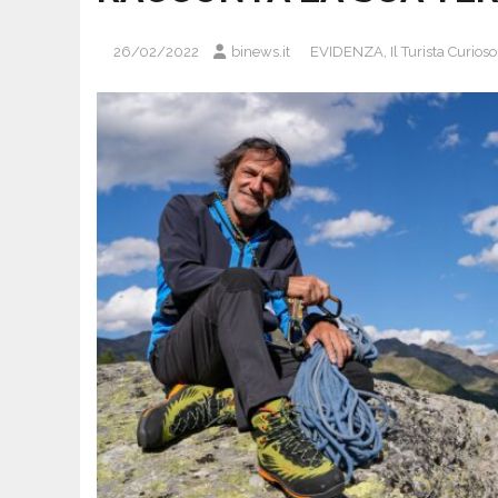
26/02/2022
binews.it
EVIDENZA
,
Il Turista Curioso