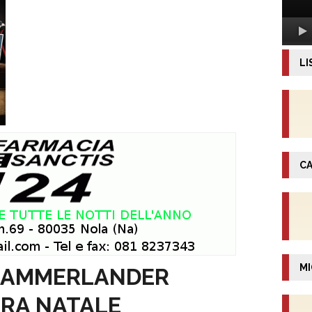
LI
CA
MI
 KAMMERLANDER
RRA NATALE