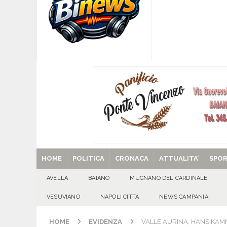
EVIDENZA
[ 09/08/2026 ]
Turismo delle radici, confronto 
[ 09/08/2026 ]
Flumeri, ieri 8 agosto ’26 l’alza
[ 09/08/2026 ]
MUGNANO DEL CARDINALE. Chi er
Santa Filomena
CRONACA
[ 29/08/2025 ]
SANT’Oggi. Venerdì 29 agosto la 
HOME
POLITICA
CRONACA
ATTUALITA’
SPO
AVELLA
BAIANO
MUGNANO DEL CARDINALE
VESUVIANO
NAPOLI CITTÀ
NEWS CAMPANIA
HOME
EVIDENZA
VALLE AURINA, HANS KA