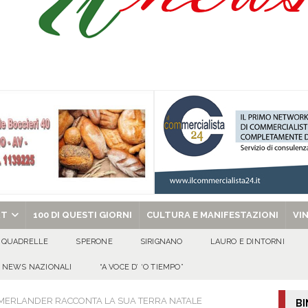
a Sant’Angelo dei Lombardi sui progetti del territorio
ALTA IRPINIA
ta del nuovo “Giglio“ di grano.
ALTA IRPINIA
a Carmine Colucci, il 60enne morto tragicamente nel giorno della festa di
chiesa celebra il Martirio di san Giovanni Battista e santa Sabina
EVIDENZA
RT
100 DI QUESTI GIORNI
CULTURA E MANIFESTAZIONI
VI
QUADRELLE
SPERONE
SIRIGNANO
LAURO E DINTORNI
NEWS NAZIONALI
“A VOCE D’ ‘O TIEMPO”
MMERLANDER RACCONTA LA SUA TERRA NATALE
BI