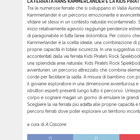
LA FERRATA HANS KAMMERLANDER E LA KIDS PIRA
Tra le numerose ferrate che si sviluppano in Valle Auri
Kammerlander è un percorso emozionante e avvincente ch
sfidare sé stessi in un contesto naturale incontaminato. 
inizio relativamente agevolo raggiunge pendenze estreme
di paragonabile in tutta l’area dolomitica. Per coloro ch
Kammerlander è la scelta ideale, una combinazione di p
proprie capacità in totale sicurezza. In una suggestiva c
accontentati dalla via ferrata Kids Pirate’s Rock Speikbod
una splendida area naturale, Kids Pirate’s Rock Speikbode
avventurieri, un percorso attrezzato che combina element
corde per facilitare la salita. A misura di bambino con pon
il giovane esploratore in una dimensione avventurosa e 
istruttori esperti presenti lungo tutto il percorso. Un’es
corpo e sognare magari un giorno di emulare le grandi 
Scegliere la via ferrata più adatta alle proprie capacità 
percorsi ferrati dove poter esplorare un territorio incont
a cura di
A.Cascone