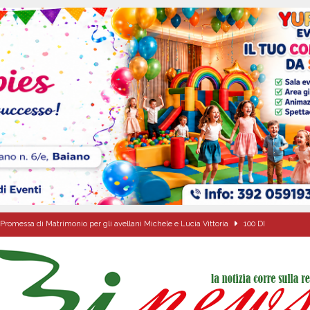
Promessa di Matrimonio per gli avellani Michele e Lucia Vittoria
100 DI
í, 10 Agosto 2026
ALMANACCO
 chiesa celebra san Lorenzo diacono e beato Francesco Drzewiecki