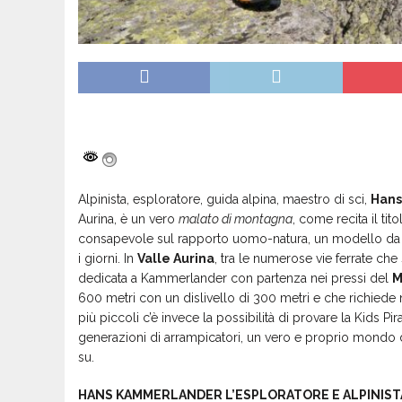
Alpinista, esploratore, guida alpina, maestro di sci,
Han
Aurina, è un vero
malato di montagna
, come recita il ti
consapevole sul rapporto uomo-natura, un modello da seg
i giorni. In
Valle Aurina
, tra le numerose vie ferrate che
dedicata a Kammerlander con partenza nei pressi del
M
600 metri con un dislivello di 300 metri e che richiede ne
più piccoli c’è invece la possibilità di provare la Kids P
generazioni di arrampicatori, un vero e proprio mondo dei
su.
HANS KAMMERLANDER L’ESPLORATORE E ALPINIST