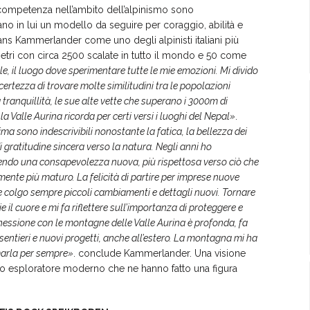
competenza nell’ambito dell’alpinismo sono
vano in lui un modello da seguire per coraggio, abilità e
Hans Kammerlander come uno degli alpinisti italiani più
metri con circa 2500 scalate in tutto il mondo e 50 come
, il luogo dove sperimentare tutte le mie emozioni. Mi divido
ertezza di trovare molte similitudini tra le popolazioni
tranquillità, le sue alte vette che superano i 3000m di
la Valle Aurina ricorda per certi versi i luoghi del Nepal
»
.
cima sono indescrivibil
i
nonostante la fatica, la bellezza dei
 gratitudine sincera verso la natura. Negli anni ho
endo una consapevolezza nuova, più rispettosa verso ciò che
ente più maturo. La felicità di partire per imprese nuove
ove colgo sempre piccoli cambiamenti e dettagli nuovi. Tornare
il cuore e mi fa riflettere sull’importanza di proteggere e
nessione con le montagne delle Valle Aurina è profonda, fa
entieri e nuovi progetti, anche all’estero. La montagna mi ha
marla per sempre
»
. conclude Kammerlander. Una visione
uesto esploratore moderno che ne hanno fatto una figura