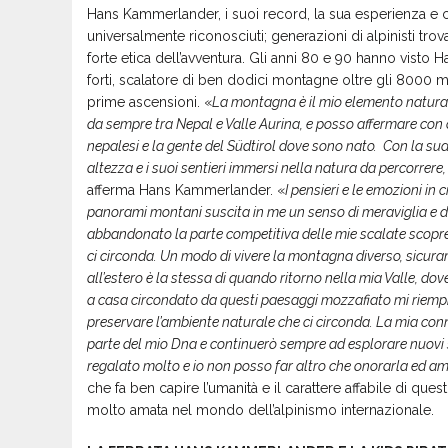
Hans Kammerlander, i suoi record, la sua esperienza e 
universalmente riconosciuti; generazioni di alpinisti tro
forte etica dell’avventura. Gli anni 80 e 90 hanno visto 
forti, scalatore di ben dodici montagne oltre gli 8000 
prime ascensioni. «
La montagna è il mio elemento naturale
da sempre tra Nepal e Valle Aurina, e posso affermare con c
nepalesi e la gente del Südtirol dove sono nato. Con la sua 
altezza e i suoi sentieri immersi nella natura da percorrere, 
afferma Hans Kammerlander. «
I pensieri e le emozioni in 
panorami montani suscita in me un senso di meraviglia e di
abbandonato la parte competitiva delle mie scalate scopr
ci circonda. Un modo di vivere la montagna diverso, sicuram
all’estero è la stessa di quando ritorno nella mia Valle, d
a casa circondato da questi paesaggi mozzafiato mi riempie 
preservare l’ambiente naturale che ci circonda. La mia con
parte del mio Dna e continuerò sempre ad esplorare nuovi s
regalato molto e io non posso far altro che onorarla ed a
che fa ben capire l’umanità e il carattere affabile di q
molto amata nel mondo dell’alpinismo internazionale.