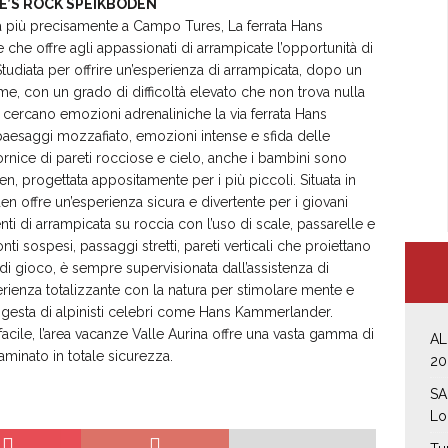
TE’S ROCK SPEIKBODEN
na più precisamente a Campo Tures, La ferrata Hans
e offre agli appassionati di arrampicate l’opportunità di
Studiata per offrire un’esperienza di arrampicata, dopo un
, con un grado di difficoltà elevato che non trova nulla
e cercano emozioni adrenaliniche la via ferrata Hans
aesaggi mozzafiato, emozioni intense e sfida delle
ornice di pareti rocciose e cielo, anche i bambini sono
en, progettata appositamente per i più piccoli. Situata in
n offre un’esperienza sicura e divertente per i giovani
i di arrampicata su roccia con l’uso di scale, passarelle e
ti sospesi, passaggi stretti, pareti verticali che proiettano
di gioco, è sempre supervisionata dall’assistenza di
perienza totalizzante con la natura per stimolare mente e
gesta di alpinisti celebri come Hans Kammerlander.
è facile, l’area vacanze Valle Aurina offre una vasta gamma di
AL
aminato in totale sicurezza.
20
SA
Lo