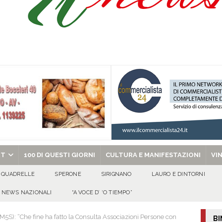
Onofrio: due giorni di fede nel ricordo del fondatore
CULTURA E
isia delle Apparenze e il Sociale Negato: il Caso del Centro Sociale mai
 al privato
EVIDENZA
Tavolo tecnico permanente della Regione Campania
EVIDENZA
gedia di Marcinelle. Pmi International: “La sicurezza sul lavoro deve diventare
ica può prescindere dalla tutela della vita umana”
CULTURA E
chiesa celebra il Martirio di san Giovanni Battista e santa Sabina
EVIDENZA
RT
100 DI QUESTI GIORNI
CULTURA E MANIFESTAZIONI
VI
QUADRELLE
SPERONE
SIRIGNANO
LAURO E DINTORNI
NEWS NAZIONALI
“A VOCE D’ ‘O TIEMPO”
5S): “Che fine ha fatto la Consulta Associazioni Persone con
BI