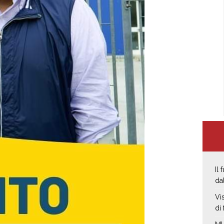
Il
da
Vi
di