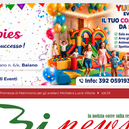
Promessa di Matrimonio per gli avellani Michele e Lucia Vittoria
100 DI
 sfida parte anche dall’Irpinia: nuovo incarico per Gerardo Gonnella