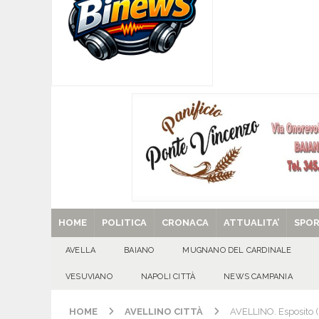
[ 07/08/2026 ]
Visciano celebra Padre Arturo D’
MANIFESTAZIONI
[ 07/08/2026 ]
MUGNANO DEL CARDINALE. L’Ipocr
usato – abbandonato – vandalizzato e destinato
[ 07/08/2026 ]
Emergenza cinghiali: nasce il 
[ 07/08/2026 ]
8 agosto, anniversario della tra
una cultura collettiva. Nessuna crescita econom
MANIFESTAZIONI
[ 29/08/2025 ]
SANT’Oggi. Venerdì 29 agosto la 
HOME
POLITICA
CRONACA
ATTUALITA’
SPO
AVELLA
BAIANO
MUGNANO DEL CARDINALE
VESUVIANO
NAPOLI CITTÀ
NEWS CAMPANIA
HOME
AVELLINO CITTÀ
AVELLINO. Esposito (M