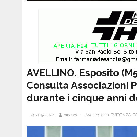
AVELLINO. Esposito (M5S
Consulta Associazioni P
durante i cinque anni d
29/05/2024
binews.it
Avellino città
,
EVIDENZA
,
PO