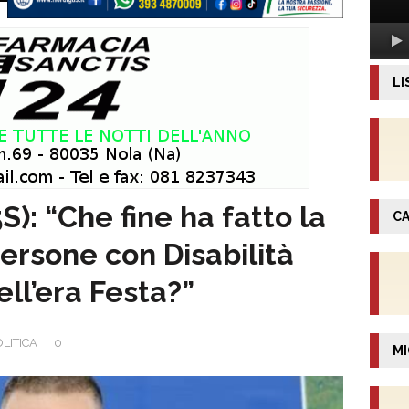
LI
): “Che fine ha fatto la
CA
ersone con Disabilità
ell’era Festa?”
LITICA
0
MI