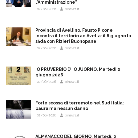
l’Amministrazione”
02/06/2026
binews.it
Provincia di Avellino, Fausto Picone
incontra il territorio ad Avella: il 6 giugno la
sfida con Rizieri Buonopane
02/06/2026
binews.it
‘O PRUVERBIO D’ ‘O JUORNO. Martedi 2
giugno 2026
02/06/2026
binews.it
Forte scossa di terremoto nel Sud Italia:
paura ma nessun danno
02/06/2026
binews.it
ALMANACCO DEL GIORNO. Martedí, 2