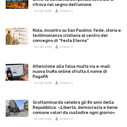
ritrova nel segno dell’unione
02/06/2026
binews.it
Nola, incontro su San Paolino: fede, storia e
testimonianza cristiana al centro del
convegno di “Festa Eterna”
02/06/2026
binews.it
Attenzione alla falsa multa via e-mail:
nuova truffa online sfrutta il nome di
PagoPA
02/06/2026
binews.it
Grottaminarda celebra gli 80 anni della
Repubblica: «Libertà, democrazia e bene
comune valori da custodire ogni giorno»
02/06/2026
binews.it