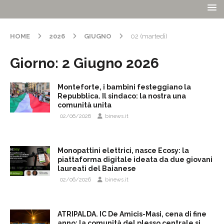
HOME
2026
GIUGNO
02 (martedì)
Giorno:
2 Giugno 2026
Monteforte, i bambini festeggiano la
Repubblica. Il sindaco: la nostra una
comunità unita
02/06/2026
binews.it
Monopattini elettrici, nasce Ecosy: la
piattaforma digitale ideata da due giovani
laureati del Baianese
02/06/2026
binews.it
ATRIPALDA. IC De Amicis-Masi, cena di fine
anno: la comunità del plesso centrale si