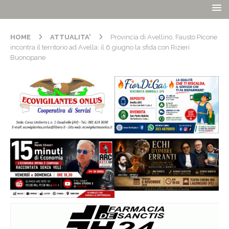
HOME
ATTUALITA'
Provincia di Avellino, Fausto Picone
incontra il territorio ad Avella: il 6 giugno la sfida con Rizieri
Buonopane