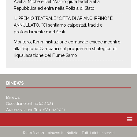
Avella: Michele Del Mastro giura fedeltà alla
Repubblica ed entra nella Polizia di Stato
IL PREMIO TEATRALE “CITTÀ DI ARIANO IRPINO” È
ANNULLATO. “Ci sentiamo calpestati, traditi e
profondamente mortificati.”
Montoro, l’amministrazione comunale chiede incontro
alla Regione Campania sul programma strategico di
riqualificazione del Fiume Sarno
BINEWS
Binews
Quotidiano online (c) 2021
Autorizzazione Trib. AV n.1/2021
© 2016-2021 - binews.it - Notizie - Tutti i diritti riservati