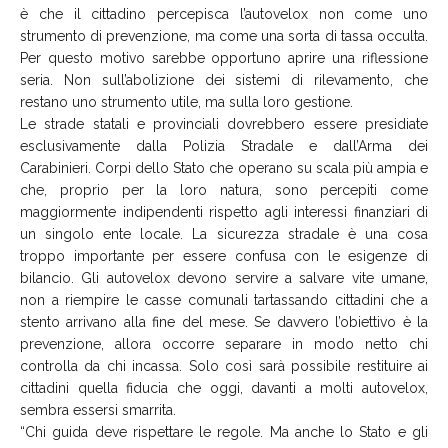
è che il cittadino percepisca l’autovelox non come uno
strumento di prevenzione, ma come una sorta di tassa occulta.
Per questo motivo sarebbe opportuno aprire una riflessione
seria. Non sull’abolizione dei sistemi di rilevamento, che
restano uno strumento utile, ma sulla loro gestione.
Le strade statali e provinciali dovrebbero essere presidiate
esclusivamente dalla Polizia Stradale e dall’Arma dei
Carabinieri. Corpi dello Stato che operano su scala più ampia e
che, proprio per la loro natura, sono percepiti come
maggiormente indipendenti rispetto agli interessi finanziari di
un singolo ente locale. La sicurezza stradale è una cosa
troppo importante per essere confusa con le esigenze di
bilancio. Gli autovelox devono servire a salvare vite umane,
non a riempire le casse comunali tartassando cittadini che a
stento arrivano alla fine del mese. Se davvero l’obiettivo è la
prevenzione, allora occorre separare in modo netto chi
controlla da chi incassa. Solo così sarà possibile restituire ai
cittadini quella fiducia che oggi, davanti a molti autovelox,
sembra essersi smarrita.
“Chi guida deve rispettare le regole. Ma anche lo Stato e gli