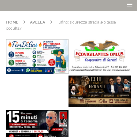
HOME
AVELLA
Tufino: sicurezza stradale o tassa
occulta?