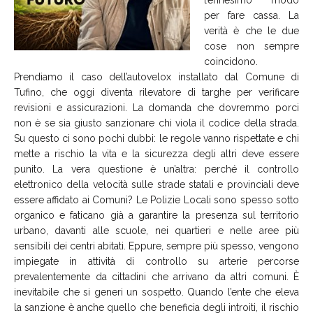
per fare cassa. La
verità è che le due
cose non sempre
coincidono.
Prendiamo il caso dell’autovelox installato dal Comune di
Tufino, che oggi diventa rilevatore di targhe per verificare
revisioni e assicurazioni. La domanda che dovremmo porci
non è se sia giusto sanzionare chi viola il codice della strada.
Su questo ci sono pochi dubbi: le regole vanno rispettate e chi
mette a rischio la vita e la sicurezza degli altri deve essere
punito. La vera questione è un’altra: perché il controllo
elettronico della velocità sulle strade statali e provinciali deve
essere affidato ai Comuni? Le Polizie Locali sono spesso sotto
organico e faticano già a garantire la presenza sul territorio
urbano, davanti alle scuole, nei quartieri e nelle aree più
sensibili dei centri abitati. Eppure, sempre più spesso, vengono
impiegate in attività di controllo su arterie percorse
prevalentemente da cittadini che arrivano da altri comuni. È
inevitabile che si generi un sospetto. Quando l’ente che eleva
la sanzione è anche quello che beneficia degli introiti, il rischio