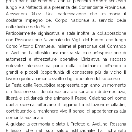
preso parte alla cerimonia con un picchetto d’onore schierato
lungo Via Matteotti, alla presenza del Comandante Provinciale,
Alessandra Rilievi. Una partecipazione che testimonia il
costante impegno del Corpo Nazionale al servizio della
collettività e dello Stato.
Particolarmente significativa è stata inoltre la collaborazione
con l’Associazione Nazionale dei Vigili del Fuoco, che lungo
Corso Vittorio Emanuele, insieme al personale del Comando
di Avellino, ha allestito una mostra statica e un’esposizione di
automezzi e attrezzature operative. L’iniziativa ha riscosso
notevole interesse da parte della cittadinanza, offrendo a
grandi e piccoli l’opportunità di conoscere più da vicino il
lavoro quotidianamente svolto dagli operatori del soccorso.
La Festa della Repubblica rappresenta ogni anno un momento
di riflessione sull’identità nazionale e sui valori di democrazia,
libertà e solidarietà che animano il Paese. Celebrazioni come
quella odierna rafforzano il legame tra istituzioni e cittadini,
contribuendo a mantenere vivo il senso di appartenenza alla
comunità nazionale.
A guidare la cerimonia è stato il Prefetto di Avellino, Rossana
Riflesso, che nel suo saluto istituzionale ha richiamato