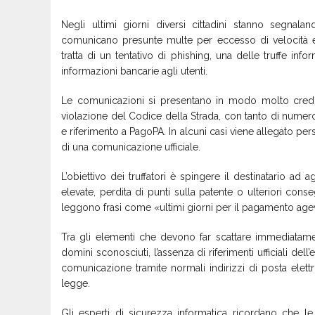
Negli ultimi giorni diversi cittadini stanno segnala
comunicano presunte multe per eccesso di velocità e i
tratta di un tentativo di phishing, una delle truffe infor
informazioni bancarie agli utenti.
Le comunicazioni si presentano in modo molto credib
violazione del Codice della Strada, con tanto di numero 
e riferimento a PagoPA. In alcuni casi viene allegato p
di una comunicazione ufficiale.
L’obiettivo dei truffatori è spingere il destinatario ad
elevate, perdita di punti sulla patente o ulteriori con
leggono frasi come «ultimi giorni per il pagamento age
Tra gli elementi che devono far scattare immediatament
domini sconosciuti, l’assenza di riferimenti ufficiali del
comunicazione tramite normali indirizzi di posta elettron
legge.
Gli esperti di sicurezza informatica ricordano che le