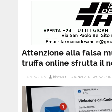
Attenzione alla falsa m
truffa online sfrutta i
02/06/2026
binews.it
CRONACA
,
NEWS NAZION