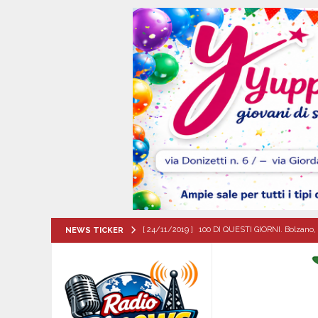
[ 24/11/2019 ]
100 DI QUESTI GIORNI. Bolzano, 
NEWS TICKER
QUESTI GIORNI
[ 09/08/2026 ]
Turismo delle radici, confronto 
[ 09/08/2026 ]
Flumeri, ieri 8 agosto ’26 l’alza