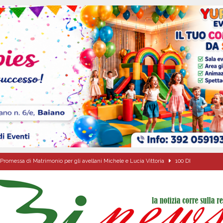
Promessa di Matrimonio per gli avellani Michele e Lucia Vittoria
100 DI
a Sant’Angelo dei Lombardi sui progetti del territorio
ALTA IRPINIA
ta del nuovo “Giglio“ di grano.
ALTA IRPINIA