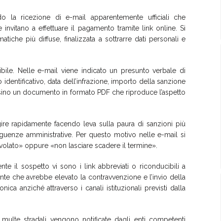
ndo la ricezione di e-mail apparentemente ufficiali che
nvitano a effettuare il pagamento tramite link online. Si
matiche più diffuse, finalizzata a sottrarre dati personali e
ile. Nelle e-mail viene indicato un presunto verbale di
identificativo, data dell’infrazione, importo della sanzione
ersino un documento in formato PDF che riproduce l’aspetto
 agire rapidamente facendo leva sulla paura di sanzioni più
seguenze amministrative. Per questo motivo nelle e-mail si
volato» oppure «non lasciare scadere il termine».
e il sospetto vi sono i link abbreviati o riconducibili a
l’ente che avrebbe elevato la contravvenzione e l’invio della
ica anziché attraverso i canali istituzionali previsti dalla
 multe stradali vengono notificate dagli enti competenti