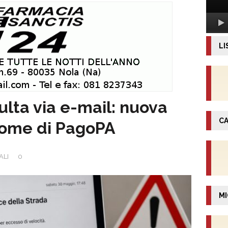
LI
ulta via e-mail: nuova
CA
l nome di PagoPA
ALI
0
MI