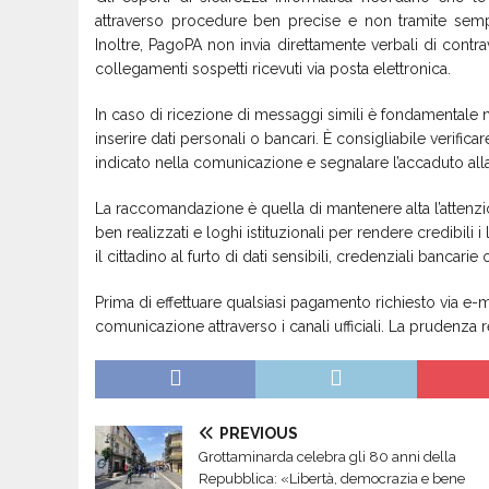
attraverso procedure ben precise e non tramite semp
Inoltre, PagoPA non invia direttamente verbali di cont
collegamenti sospetti ricevuti via posta elettronica.
In caso di ricezione di messaggi simili è fondamentale no
inserire dati personali o bancari. È consigliabile verific
indicato nella comunicazione e segnalare l’accaduto alla
La raccomandazione è quella di mantenere alta l’attenzi
ben realizzati e loghi istituzionali per rendere credibili 
il cittadino al furto di dati sensibili, credenziali bancari
Prima di effettuare qualsiasi pagamento richiesto via e-m
comunicazione attraverso i canali ufficiali. La prudenza re
PREVIOUS
Grottaminarda celebra gli 80 anni della
Repubblica: «Libertà, democrazia e bene