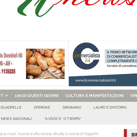
a Carmine Colucci, il 60enne morto tragicamente nel giorno della festa di
’appello per ritrovarlo
ATTUALITA'
 a Cancello ed Arnone: filiera bufalina solida ed in crescita continua
AREA
chiesa celebra il Martirio di san Giovanni Battista e santa Sabina
EVIDENZA
RT
100 DI QUESTI GIORNI
CULTURA E MANIFESTAZIONI
VI
QUADRELLE
SPERONE
SIRIGNANO
LAURO E DINTORNI
NEWS NAZIONALI
“A VOCE D’ ‘O TIEMPO”
ia e-mail: nuova truffa online sfrutta il nome di PagoPA
BI