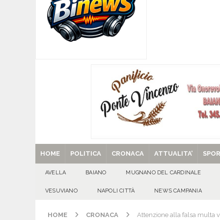
[ 09/08/2026 ]
MUGNANO DEL CARDINALE. Chi er
Santa Filomena
CRONACA
[ 09/08/2026 ]
Baiano, smarrito un Chihuahua: l
[ 09/08/2026 ]
Festa della Mozzarella di Bufala
CASERTANA
[ 29/08/2025 ]
SANT’Oggi. Venerdì 29 agosto la 
HOME
POLITICA
CRONACA
ATTUALITA’
SPO
AVELLA
BAIANO
MUGNANO DEL CARDINALE
VESUVIANO
NAPOLI CITTÀ
NEWS CAMPANIA
HOME
CRONACA
Attenzione alla falsa multa v