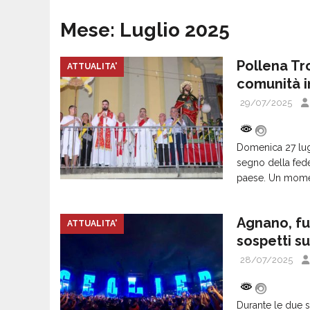
Mese:
Luglio 2025
Pollena Tr
ATTUALITA'
comunità 
29/07/2025
Domenica 27 lugl
segno della fed
paese. Un moment
Agnano, fur
ATTUALITA'
sospetti s
28/07/2025
Durante le due s