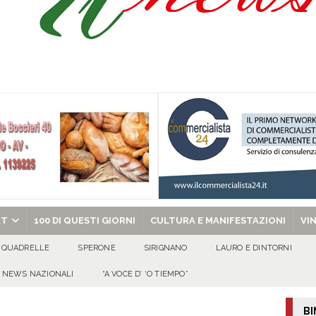
a chiesa santa Teresa Benedetta della Croce, san Romano detto Ostiarius e
 l’amministrazione: «L’Isola che non c’è, dopo 75 giorni vediamo
TA'
I DI AMMINISTRAZIONE: «UN’ONDA DI MARE FRESCHISSIMA È ARRIVATA,
'
chiesa celebra il Martirio di san Giovanni Battista e santa Sabina
EVIDENZA
RT
100 DI QUESTI GIORNI
CULTURA E MANIFESTAZIONI
VI
QUADRELLE
SPERONE
SIRIGNANO
LAURO E DINTORNI
NEWS NAZIONALI
“A VOCE D’ ‘O TIEMPO”
BI