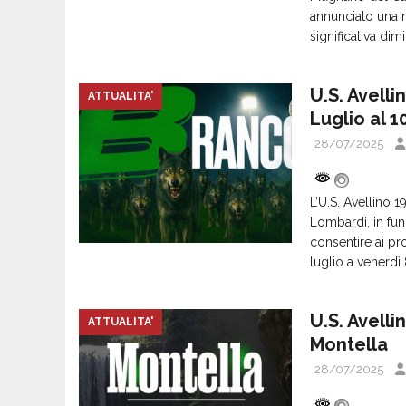
annunciato una n
significativa di
U.S. Avelli
ATTUALITA'
Luglio al 
28/07/2025
L’U.S. Avellino 1
Lombardi, in fu
consentire ai pro
luglio a venerd
U.S. Avelli
ATTUALITA'
Montella
28/07/2025