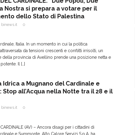
EL CARDINALE. “Due Popoli, Due
ra Nostra si prepara a votare per il
ento dello Stato di Palestina
binews.it
0
inale, Italia. In un momento in cui la politica
ttraversata da tensioni crescenti e conflitti irrisolti, un
della provincia di Avellino prende una posizione netta e
potente. Il
[…]
Idrica a Mugnano del Cardinale e
top all’Acqua nella Notte tra il 28 e il
binews.it
0
DINALE (AV) – Ancora disagi per i cittadini di
dinale e Summonte. Alto Calore Servizi S.p.A. ha