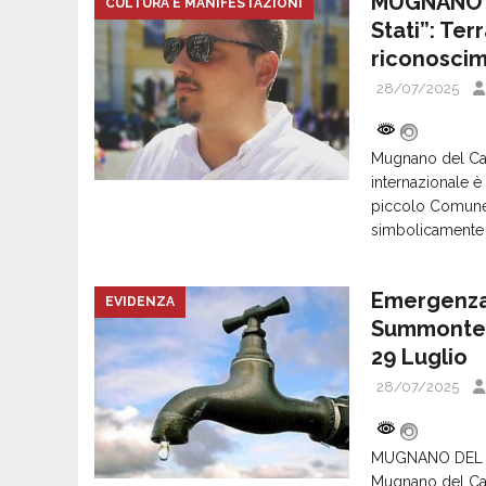
MUGNANO D
CULTURA E MANIFESTAZIONI
Stati”: Ter
riconoscim
28/07/2025
Mugnano del Card
internazionale è a
piccolo Comune 
simbolicamente 
Emergenza 
EVIDENZA
Summonte: S
29 Luglio
28/07/2025
MUGNANO DEL CAR
Mugnano del Car