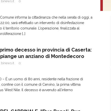
binews.it
0
omune informa la cittadinanza che nella serata di oggi, a
 22:00, sarà effettuato un intervento di disinfestazione
to il territorio comunale. L’operazione, finalizzata al
proliferazione
[…]
 primo decesso in provincia di Caserta:
 piange un anziano di Montedecoro
binews.it
0
– È un uomo di 80 anni, residente nella frazione di
confine con il comune di Cervino, la prima vittima
rus West Nile. Il decesso è avvenuto all’interno