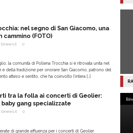
occhia: nel segno di San Giacomo, una
in cammino (FOTO)
binews.it
0
io, la comunità di Pollena Trocchia si è ritrovata unita nel
e e della tradizione per onorare San Giacomo, patrono del
o atteso e sentito, che ha coinvolto l’intera
[…]
RA
ti tra la folla ai concerti di Geolier:
u baby gang specializzate
binews.it
0
erate di grande affluenza per i concerti di Geolier