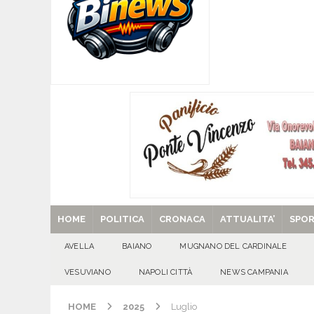
[ 09/08/2026 ]
SANT’Oggi. Domenica 9 agosto l
beato Franz Jägerstätter
EVIDENZA
[ 09/08/2026 ]
Quadrelle, l’opposizione attacca
improvvisazione e contraddizioni»
ATTUALI
[ 09/08/2026 ]
QUADRELLE – PRIMI 60 GIORN
SOPRATTUTTO PER I BAMBINI»
ATTUALITA
[ 29/08/2025 ]
SANT’Oggi. Venerdì 29 agosto la 
HOME
POLITICA
CRONACA
ATTUALITA’
SPO
AVELLA
BAIANO
MUGNANO DEL CARDINALE
VESUVIANO
NAPOLI CITTÀ
NEWS CAMPANIA
HOME
2025
Luglio