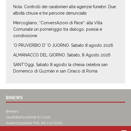
Nola. Controlli dei carabinieri alle agenzie funebri. Due
attività chiuse e tre persone denunciate
Mercogliano, “ConversAzioni di Pace”: alla Villa
Comunale un pomeriggio tra dialogo, poesia e
condivisione
‘O PRUVERBIO D’ ‘O JUORNO. Sabato 8 agosto 2026
ALMANACCO DEL GIORNO. Sabato, 8 Agosto 2026
SANT’Oggi. Sabato 8 agosto la chiesa celebra san
Domenico di Guzmán e san Ciriaco di Roma
BINEWS
Binews
Quotidiano online (c) 2021
Autorizzazione Trib. AV n.1/2021