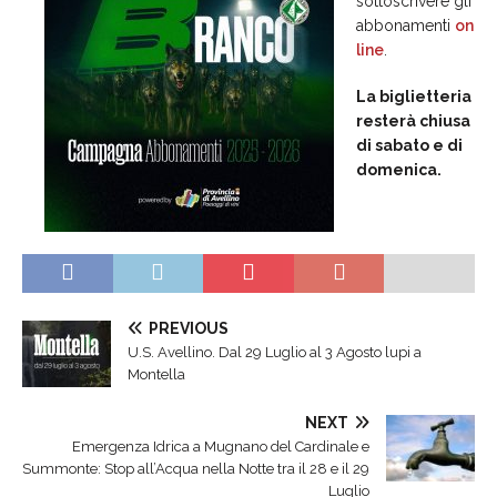
sottoscrivere gli
abbonamenti
on
line
.
La biglietteria
resterà chiusa
di sabato e di
domenica.
PREVIOUS
U.S. Avellino. Dal 29 Luglio al 3 Agosto lupi a
Montella
NEXT
Emergenza Idrica a Mugnano del Cardinale e
Summonte: Stop all’Acqua nella Notte tra il 28 e il 29
Luglio