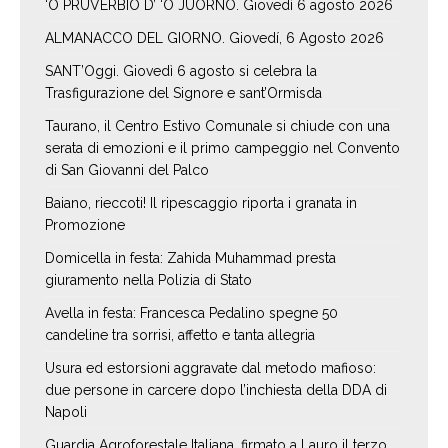
‘O PRUVERBIO D’ ‘O JUORNO. Giovedì 6 agosto 2026
ALMANACCO DEL GIORNO. Giovedí, 6 Agosto 2026
SANT’Oggi. Giovedì 6 agosto si celebra la
Trasfigurazione del Signore e sant’Ormisda
Taurano, il Centro Estivo Comunale si chiude con una
serata di emozioni e il primo campeggio nel Convento
di San Giovanni del Palco
Baiano, rieccoti! Il ripescaggio riporta i granata in
Promozione
Domicella in festa: Zahida Muhammad presta
giuramento nella Polizia di Stato
Avella in festa: Francesca Pedalino spegne 50
candeline tra sorrisi, affetto e tanta allegria
Usura ed estorsioni aggravate dal metodo mafioso:
due persone in carcere dopo l’inchiesta della DDA di
Napoli
Guardia Agroforestale Italiana, firmato a Lauro il terzo