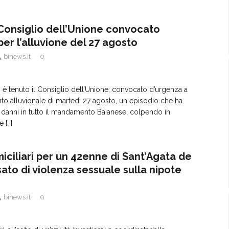
Consiglio dell’Unione convocato
er l’alluvione del 27 agosto
binews.it
0
 è tenuto il Consiglio dell’Unione, convocato d’urgenza a
nto alluvionale di martedì 27 agosto, un episodio che ha
 danni in tutto il mandamento Baianese, colpendo in
re
[…]
iciliari per un 42enne di Sant’Agata de
ato di violenza sessuale sulla nipote
binews.it
0