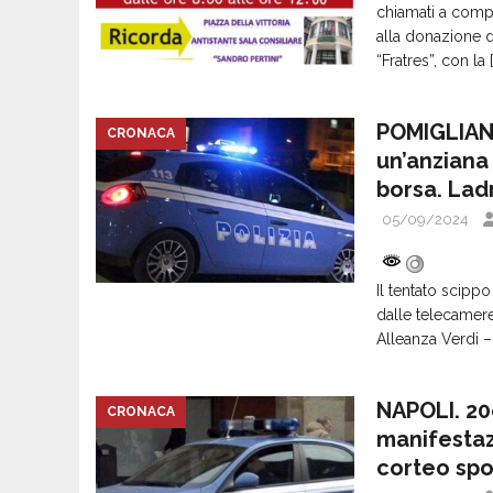
chiamati a compi
alla donazione 
“Fratres”, con la
POMIGLIANO
CRONACA
un’anziana
borsa. Lad
05/09/2024
Il tentato scippo
dalle telecamere
Alleanza Verdi –
NAPOLI. 20
CRONACA
manifestazi
corteo spo