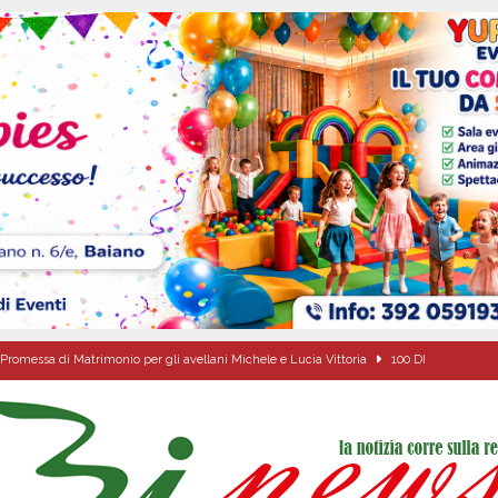
Promessa di Matrimonio per gli avellani Michele e Lucia Vittoria
100 DI
one disabili
AVELLA
ciclista finisce in un canale dopo l’impatto con un’auto
BAIANO