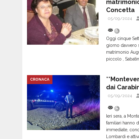
matrimonio
Concetta
05/09/2024
Oggi cinque Set
giorno davvero s
matrimonio Augu
piccolo , Sabati
**Montever
CRONACA
dai Carabin
05/09/2024
Ieri sera, a Mont
familiari hanno 
immediate, condo
Lombardi e attiv