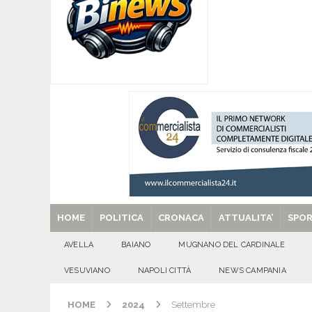
[ 09/08/2026 ]
Trasformazione di ABC Napoli in
coinvolgimento societario e royalty ambientali
[ 09/08/2026 ]
Tanti auguri a Raffaella Navarre
[ 09/08/2026 ]
‘O PRUVERBIO D’ ‘O JUORNO. D
[ 29/08/2025 ]
SANT’Oggi. Venerdì 29 agosto la 
HOME
POLITICA
CRONACA
ATTUALITA’
SPO
AVELLA
BAIANO
MUGNANO DEL CARDINALE
VESUVIANO
NAPOLI CITTÀ
NEWS CAMPANIA
HOME
2024
Settembre