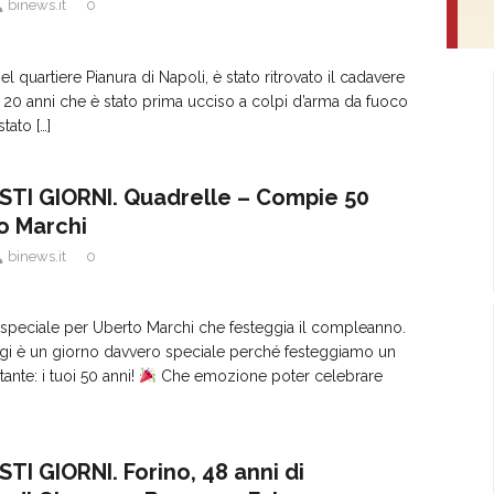
binews.it
0
nel quartiere Pianura di Napoli, è stato ritrovato il cadavere
 20 anni che è stato prima ucciso a colpi d’arma da fuoco
 stato
[…]
STI GIORNI. Quadrelle – Compie 50
o Marchi
binews.it
0
 speciale per Uberto Marchi che festeggia il compleanno.
gi è un giorno davvero speciale perché festeggiamo un
ante: i tuoi 50 anni!
Che emozione poter celebrare
TI GIORNI. Forino, 48 anni di