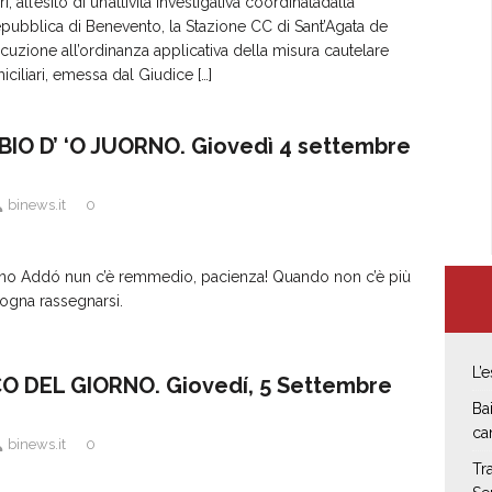
ri, all’esito di un’attività investigativa coordinatadalla
pubblica di Benevento, la Stazione CC di Sant’Agata de
cuzione all’ordinanza applicativa della misura cautelare
miciliari, emessa dal Giudice
[…]
IO D’ ‘O JUORNO. Giovedì 4 settembre
binews.it
0
rino Addó nun c’è remmedio, pacienza! Quando non c’è più
sogna rassegnarsi.
L’
 DEL GIORNO. Giovedí, 5 Settembre
Ba
ca
binews.it
0
Tr