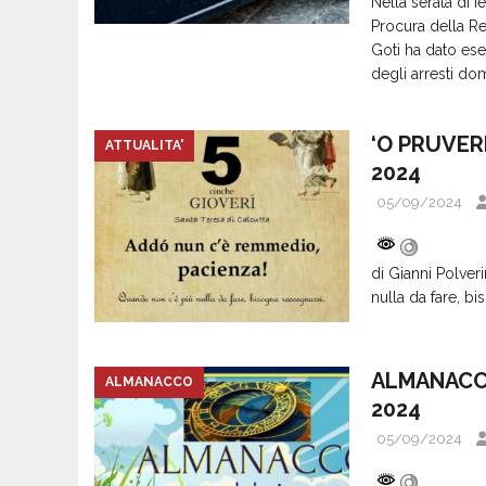
Nella serata di ie
Procura della Re
Goti ha dato ese
degli arresti do
‘O PRUVERB
ATTUALITA'
2024
05/09/2024
di Gianni Polve
nulla da fare, bi
ALMANACCO
ALMANACCO
2024
05/09/2024