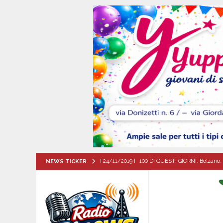
[ 24/11/2019 ]
100 DI QUESTI GIORNI. Bolzano, 
NEWS TICKER
QUESTI GIORNI
[ 09/08/2026 ]
L’estate per le famiglie con pers
[ 09/08/2026 ]
Baiano, incidente stradale: moto