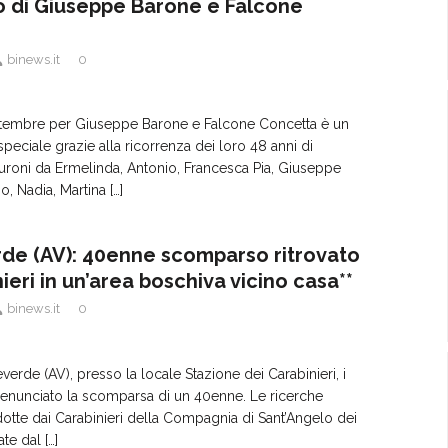
 di Giuseppe Barone e Falcone
binews.it
0
tembre per Giuseppe Barone e Falcone Concetta è un
peciale grazie alla ricorrenza dei loro 48 anni di
roni da Ermelinda, Antonio, Francesca Pia, Giuseppe
no, Nadia, Martina
[…]
de (AV): 40enne scomparso ritrovato
ieri in un’area boschiva vicino casa**
binews.it
0
everde (AV), presso la locale Stazione dei Carabinieri, i
denunciato la scomparsa di un 40enne. Le ricerche
tte dai Carabinieri della Compagnia di Sant’Angelo dei
ate dal
[…]