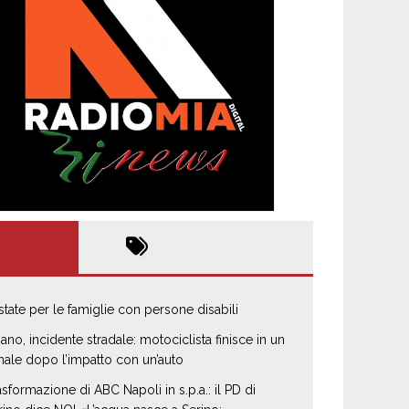
estate per le famiglie con persone disabili
iano, incidente stradale: motociclista finisce in un
nale dopo l’impatto con un’auto
asformazione di ABC Napoli in s.p.a.: il PD di