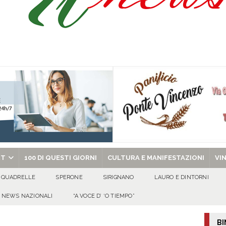
 s.p.a.: il PD di Serino dice NO! «L’acqua nasce a Serino: pretendiamo
 al fianco dell’amministrazione comunale»
EVIDENZA
tta di Quadrelle per i suoi 50 ann
100 DI QUESTI GIORNI
omenica 9 agosto 2026
ALMANACCO
chiesa celebra il Martirio di san Giovanni Battista e santa Sabina
EVIDENZA
RT
100 DI QUESTI GIORNI
CULTURA E MANIFESTAZIONI
VI
QUADRELLE
SPERONE
SIRIGNANO
LAURO E DINTORNI
NEWS NAZIONALI
“A VOCE D’ ‘O TIEMPO”
BI