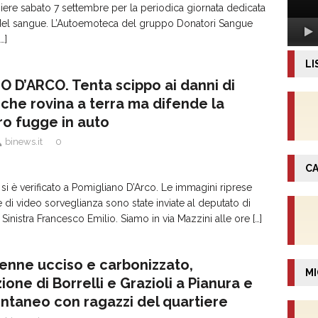
ere sabato 7 settembre per la periodica giornata dedicata
del sangue. L’Autoemoteca del gruppo Donatori Sangue
[…]
LI
 D’ARCO. Tenta scippo ai danni di
 che rovina a terra ma difende la
ro fugge in auto
binews.it
0
CA
 si è verificato a Pomigliano D’Arco. Le immagini riprese
 di video sorveglianza sono state inviate al deputato di
 Sinistra Francesco Emilio. Siamo in via Mazzini alle ore
[…]
enne ucciso e carbonizzato,
MI
one di Borrelli e Grazioli a Pianura e
ntaneo con ragazzi del quartiere