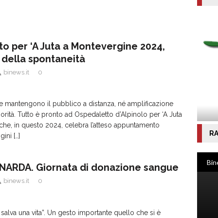
to per ‘A Juta a Montevergine 2024,
a della spontaneità
binews.it
0
e mantengono il pubblico a distanza, né amplificazione
norità. Tutto è pronto ad Ospedaletto d’Alpinolo per ‘A Juta
che, in questo 2024, celebra l’atteso appuntamento
RA
igini
[…]
ARDA. Giornata di donazione sangue
binews.it
0
 salva una vita”. Un gesto importante quello che si è