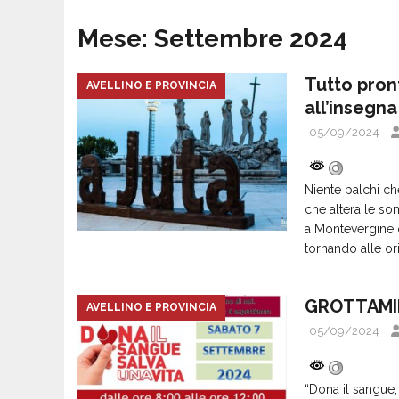
Mese:
Settembre 2024
Tutto pron
AVELLINO E PROVINCIA
all’insegn
05/09/2024
Niente palchi ch
che altera le so
a Montevergine 
tornando alle or
GROTTAMIN
AVELLINO E PROVINCIA
05/09/2024
“Dona il sangue,