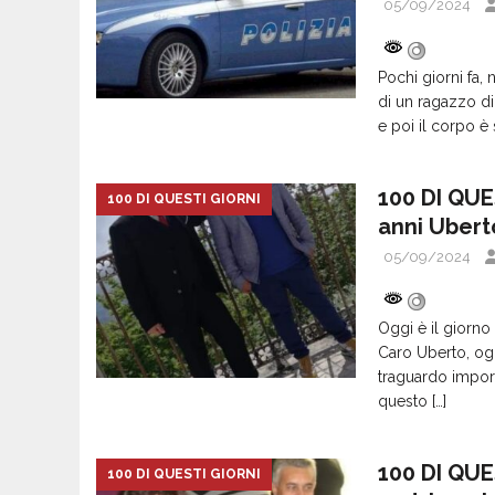
05/09/2024
Pochi giorni fa, 
di un ragazzo di
e poi il corpo è
100 DI QUE
100 DI QUESTI GIORNI
anni Ubert
05/09/2024
Oggi è il giorno
Caro Uberto, og
traguardo import
questo
[…]
100 DI QUES
100 DI QUESTI GIORNI