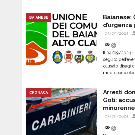
Baianese: 
BAIANESE
d’urgenza p
05/09/2024
Il 04/09/2024 si
seguito dell’eve
causato disagi e
modo particola
Arresti dom
CRONACA
Goti: accus
minorenne
05/09/2024