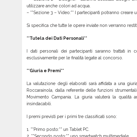
utilizzare anche colori ad acqua.
– **Sezione 3 – Video:** I partecipanti potranno creare 
Si specifica che tutte le opere inviate non verranno restit
**Tutela dei Dati Personali**
I dati personali dei partecipanti saranno trattati i
esclusivamente per le finalità legate al concorso.
**Giuria e Premi**
La valutazione degli elaborati sarà affidata a una gi
Roccarainola, dalla referente delle funzioni strument
Movimento Campania. La giuria valuterà la qualità ar
insindacabili.
I premi previsti per i primi tre classificati sono:
1. **Primo posto:** un Tablet PC.
2. **Secondo posto:** uno smartwatch multimediale.