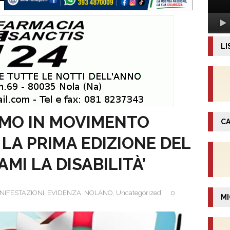
LI
SMO IN MOVIMENTO
CA
LA PRIMA EDIZIONE DEL
I LA DISABILITÀ’
NIFESTAZIONI
,
EVIDENZA
,
NOLANO
,
Uncategorized
0
MI