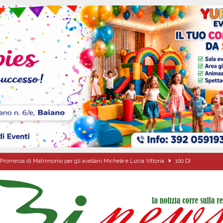
de che vive da oltre due secoli
ATTUALITA'
ipula protolocco d’intesa con la guardia Agroforestale Italiana
SALERNO
Prisco è la nuova agente della Polizia Municipale
ATTUALITA'