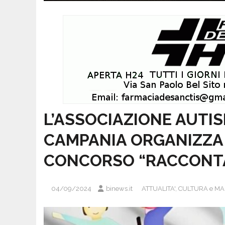
L’ASSOCIAZIONE AUTI
CAMPANIA ORGANIZZA 
CONCORSO “RACCONTAM
04/09/2024
binews.it
ATTUALITA'
,
CULTURA e MA