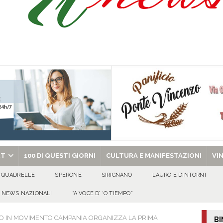
l dott. Domenico Amato, aveva 85 anni
AVELLA
sto Antoniano Bruscianese: al via il conto alla rovescia per la 151ª Festa dei
chiesa celebra il Martirio di san Giovanni Battista e santa Sabina
EVIDENZA
Promessa di Matrimonio per gli avellani Michele e Lucia Vittoria
100 DI
RT
100 DI QUESTI GIORNI
CULTURA E MANIFESTAZIONI
VI
QUADRELLE
SPERONE
SIRIGNANO
LAURO E DINTORNI
NEWS NAZIONALI
“A VOCE D’ ‘O TIEMPO”
MO IN MOVIMENTO CAMPANIA ORGANIZZA LA PRIMA
BI