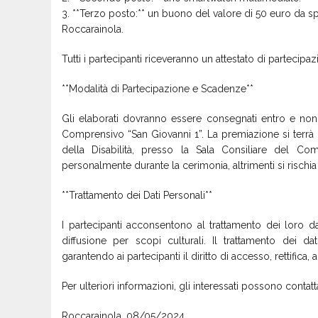
3. **Terzo posto:** un buono del valore di 50 euro da sp
Roccarainola.
Tutti i partecipanti riceveranno un attestato di partecipa
**Modalità di Partecipazione e Scadenze**
Gli elaborati dovranno essere consegnati entro e non o
Comprensivo “San Giovanni 1”. La premiazione si terrà
della Disabilità, presso la Sala Consiliare del Co
personalmente durante la cerimonia, altrimenti si rischia 
**Trattamento dei Dati Personali**
I partecipanti acconsentono al trattamento dei loro dat
diffusione per scopi culturali. Il trattamento dei 
garantendo ai partecipanti il diritto di accesso, rettific
Per ulteriori informazioni, gli interessati possono cont
Roccarainola, 08/05/2024