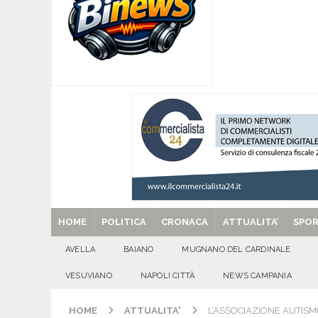
[ 06/08/2026 ]
Lutto ad Avella: è scomparso i
[ 06/08/2026 ]
Brusciano dà il benvenuto all’Ago
Gigli
CULTURA E MANIFESTAZIONI
[ 29/08/2025 ]
SANT’Oggi. Venerdì 29 agosto la 
[ 24/11/2019 ]
100 DI QUESTI GIORNI. Bolzano, 
QUESTI GIORNI
HOME
POLITICA
CRONACA
ATTUALITA’
SPO
AVELLA
BAIANO
MUGNANO DEL CARDINALE
VESUVIANO
NAPOLI CITTÀ
NEWS CAMPANIA
HOME
ATTUALITA'
L’ASSOCIAZIONE AUTIS