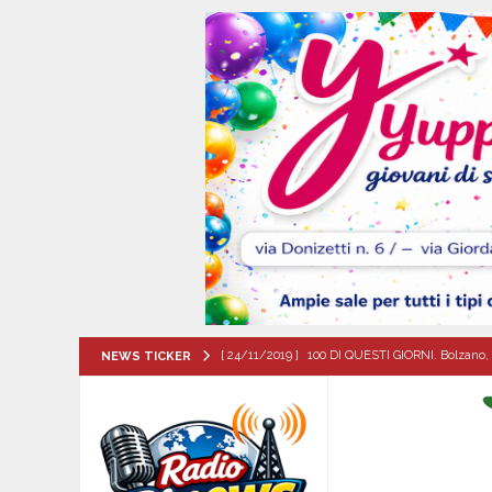
[ 07/08/2026 ]
Santa Filomena: una storia di fe
NEWS TICKER
[ 06/08/2026 ]
Il comune di Meta di Sorrento st
CITTA'
[ 06/08/2026 ]
Mugnano del Cardinale, Iolanda 