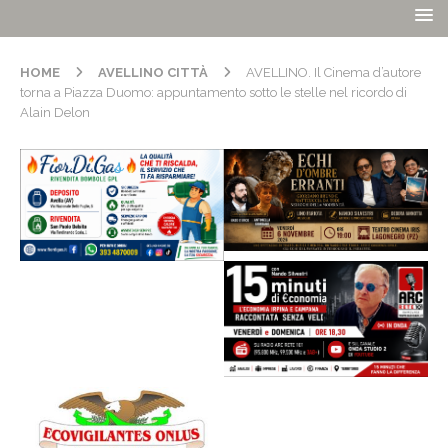
HOME
AVELLINO CITTÀ
AVELLINO. Il Cinema d’autore
torna a Piazza Duomo: appuntamento sotto le stelle nel ricordo di
Alain Delon