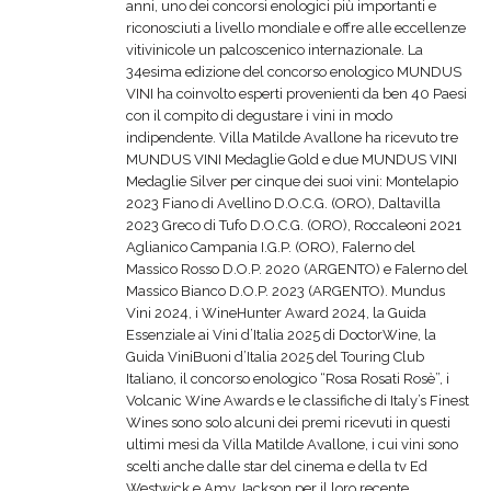
anni, uno dei concorsi enologici più importanti e
riconosciuti a livello mondiale e offre alle eccellenze
vitivinicole un palcoscenico internazionale. La
34esima edizione del concorso enologico MUNDUS
VINI ha coinvolto esperti provenienti da ben 40 Paesi
con il compito di degustare i vini in modo
indipendente. Villa Matilde Avallone ha ricevuto tre
MUNDUS VINI Medaglie Gold e due MUNDUS VINI
Medaglie Silver per cinque dei suoi vini: Montelapio
2023 Fiano di Avellino D.O.C.G. (ORO), Daltavilla
2023 Greco di Tufo D.O.C.G. (ORO), Roccaleoni 2021
Aglianico Campania I.G.P. (ORO), Falerno del
Massico Rosso D.O.P. 2020 (ARGENTO) e Falerno del
Massico Bianco D.O.P. 2023 (ARGENTO). Mundus
Vini 2024, i WineHunter Award 2024, la Guida
Essenziale ai Vini d’Italia 2025 di DoctorWine, la
Guida ViniBuoni d’Italia 2025 del Touring Club
Italiano, il concorso enologico “Rosa Rosati Rosè”, i
Volcanic Wine Awards e le classifiche di Italy’s Finest
Wines sono solo alcuni dei premi ricevuti in questi
ultimi mesi da Villa Matilde Avallone, i cui vini sono
scelti anche dalle star del cinema e della tv Ed
Westwick e Amy Jackson per il loro recente