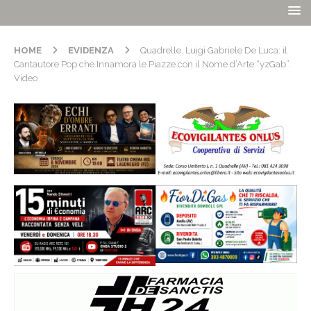
HOME
EVIDENZA
Quadrelle. Luigi Gabriele De Luca: il
Cantautore Pop che Innamora le Piazze con il Nome d’Arte “yzGab”.
Video