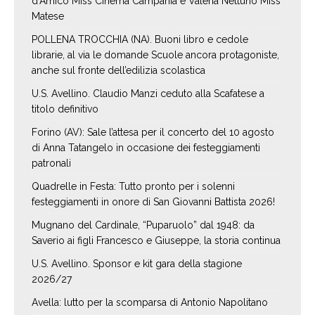
d’Amico Miss Cinema Campania e Valeria Nettuno Miss
Matese
POLLENA TROCCHIA (NA). Buoni libro e cedole
librarie, al via le domande Scuole ancora protagoniste,
anche sul fronte dell’edilizia scolastica
U.S. Avellino. Claudio Manzi ceduto alla Scafatese a
titolo definitivo
Forino (AV): Sale l’attesa per il concerto del 10 agosto
di Anna Tatangelo in occasione dei festeggiamenti
patronali
Quadrelle in Festa: Tutto pronto per i solenni
festeggiamenti in onore di San Giovanni Battista 2026!
Mugnano del Cardinale, “Puparuolo” dal 1948: da
Saverio ai figli Francesco e Giuseppe, la storia continua
U.S. Avellino. Sponsor e kit gara della stagione
2026/27
Avella: lutto per la scomparsa di Antonio Napolitano