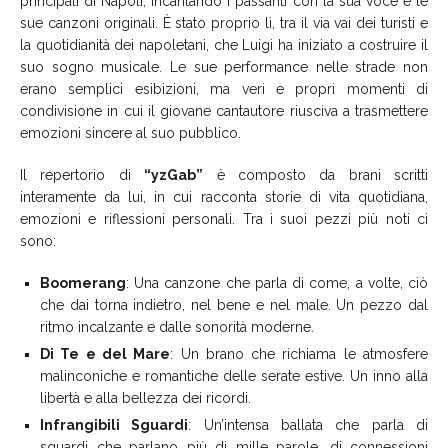
principali di Napoli, incantando i passanti con la sua voce e le
sue canzoni originali. È stato proprio lì, tra il via vai dei turisti e
la quotidianità dei napoletani, che Luigi ha iniziato a costruire il
suo sogno musicale. Le sue performance nelle strade non
erano semplici esibizioni, ma veri e propri momenti di
condivisione in cui il giovane cantautore riusciva a trasmettere
emozioni sincere al suo pubblico.
Il repertorio di
“yzGab”
è composto da brani scritti
interamente da lui, in cui racconta storie di vita quotidiana,
emozioni e riflessioni personali. Tra i suoi pezzi più noti ci
sono:
Boomerang
: Una canzone che parla di come, a volte, ciò
che dai torna indietro, nel bene e nel male. Un pezzo dal
ritmo incalzante e dalle sonorità moderne.
Di Te e del Mare
: Un brano che richiama le atmosfere
malinconiche e romantiche delle serate estive. Un inno alla
libertà e alla bellezza dei ricordi.
Infrangibili Sguardi
: Un’intensa ballata che parla di
sguardi che parlano più di mille parole, di connessioni