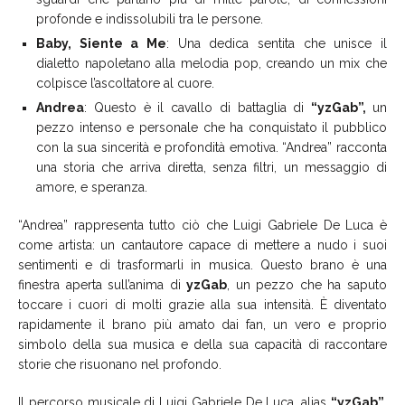
profonde e indissolubili tra le persone.
Baby, Siente a Me
: Una dedica sentita che unisce il
dialetto napoletano alla melodia pop, creando un mix che
colpisce l’ascoltatore al cuore.
Andrea
: Questo è il cavallo di battaglia di
“yzGab”,
un
pezzo intenso e personale che ha conquistato il pubblico
con la sua sincerità e profondità emotiva. “Andrea” racconta
una storia che arriva diretta, senza filtri, un messaggio di
amore, e speranza.
“Andrea” rappresenta tutto ciò che Luigi Gabriele De Luca è
come artista: un cantautore capace di mettere a nudo i suoi
sentimenti e di trasformarli in musica. Questo brano è una
finestra aperta sull’anima di
yzGab
, un pezzo che ha saputo
toccare i cuori di molti grazie alla sua intensità. È diventato
rapidamente il brano più amato dai fan, un vero e proprio
simbolo della sua musica e della sua capacità di raccontare
storie che risuonano nel profondo.
Il percorso musicale di Luigi Gabriele De Luca, alias
“yzGab”
,