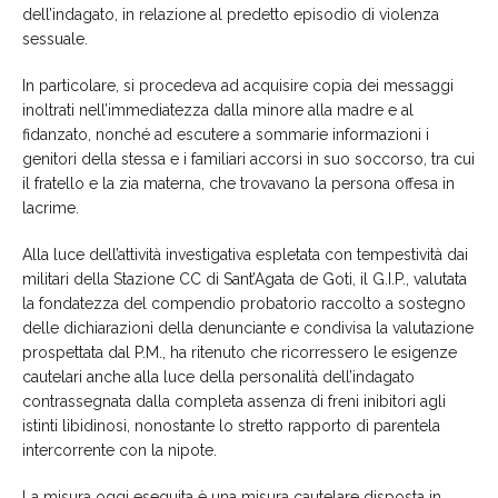
dell’indagato, in relazione al predetto episodio di violenza
sessuale.
In particolare, si procedeva
ad acquisire copia dei messaggi
inoltrati nell’immediatezza dalla minore alla madre e al
fidanzato, nonché ad escutere a sommarie informazioni i
genitori della stessa e i familiari accorsi in suo soccorso, tra cui
il fratello e la zia materna, che trovavano la persona offesa in
lacrime.
Alla luce dell’attività investigativa espletata con tempestività da
i
militari della Stazione CC di Sant’Agata de Goti
, il G.I.P., valutata
la fondatezza del compendio probatorio raccolto a sostegno
delle dichiarazioni della denunciante e condivisa la valutazione
prospettata dal P.M., ha ritenuto che ricorressero le esigenze
cautelari anche alla luce della personalità dell’indag
a
to
contrassegnata
dalla completa assenza di freni inibitori agli
istinti libidinosi, nonostante lo stretto rapporto di parentela
intercorrente con la nipote.
La misura oggi eseguita è una misura cautelare disposta in