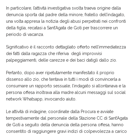
In particolare, l’attività investigativa svolta traeva origine dalla
denuncia sporta dal padre della minore, fratello dell’indagato,
una volta appresa la notizia degli abusi perpetrati nei confronti
della figlia, recatasi a Sant’Agata de Goti per trascorrere un
periodo di vacanza
.
Significativo è il racconto dettagliato offerto nell’immediatezza
dei fatti dalla ragazza
che
riferiva degli
improvvisi
palpeggiamenti, delle carezze e dei baci datigli dallo zio
.
Pertanto, dopo aver ripetutamente manifestato il proprio
dissenso allo zio, che tentava in tutti i modi di convincerla a
consumare un rapporto sessuale,
l’indagato
si allontanava e la
persona offesa inoltrava alla madre alcuni messaggi sul social
network
Wha
tsapp
, invocando aiuto.
Le attività di indagine, coordinate dalla Procura e avviate
tempestivamente dal personale della Stazione CC di Sant’Agata
de Goti a seguito della denuncia della persona offesa, hanno
consentito di raggiungere gravi indizi di colpevolezza a carico