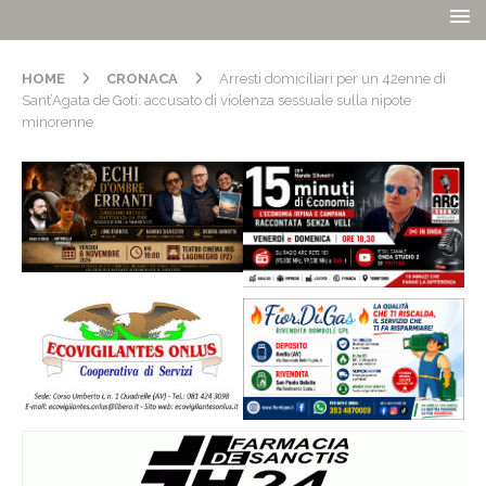
HOME
CRONACA
Arresti domiciliari per un 42enne di
Sant’Agata de Goti: accusato di violenza sessuale sulla nipote
minorenne