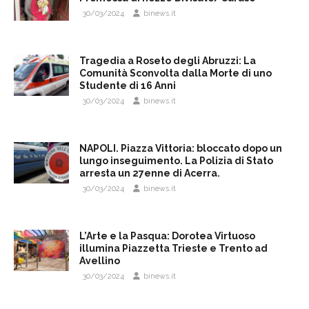
30/03/2024
binews.it
Tragedia a Roseto degli Abruzzi: La
Comunità Sconvolta dalla Morte di uno
Studente di 16 Anni
30/03/2024
binews.it
NAPOLI. Piazza Vittoria: bloccato dopo un
lungo inseguimento. La Polizia di Stato
arresta un 27enne di Acerra.
30/03/2024
binews.it
L’Arte e la Pasqua: Dorotea Virtuoso
illumina Piazzetta Trieste e Trento ad
Avellino
30/03/2024
binews.it