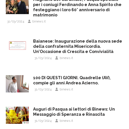
per i coniugi Ferdinando e Anna Spirito che
festeggiano i loro 60° anniversario di
matrimonio
31/03/2024
binews.it
Baianese: Inaugurazione della nuova sede
della confraternita Misericordia.
Un’Occasione di Crescita e Convivialità
31/03/2024
binews.it
100 DI QUESTI GIORNI. Quadrelle (AV),
compie gli anni Andrea Acierno.
31/03/2024
binews.it
Auguri di Pasqua ai lettori di Binews: Un
Messaggio di Speranza e Rinascita
31/03/2024
binews.it