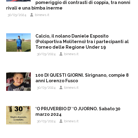
pomeriggio di contrasti di coppia, tra nonni
rivali e una bimba inerme
30/03/2024
binews.it
Calcio, il nolano Daniele Esposito
(Polsportiva Moliterno) tra i partecipanti al
Torneo delle Regione Under 19
30/03/2024
binews.it
100 DI QUESTI GIORNI. Sirignano, compie 8
anni Lorenzo Fusco
30/03/2024
binews.it
‘O PRUVERBIO D’ ‘O JUORNO. Sabato 30
marzo 2024
30/03/2024
binews.it