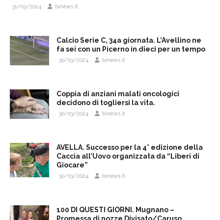
31/03/2024
binews.it
Calcio Serie C, 34a giornata. L’Avellino ne
fa sei con un Picerno in dieci per un tempo
30/03/2024
binews.it
Coppia di anziani malati oncologici
decidono di togliersi la vita.
30/03/2024
binews.it
AVELLA. Successo per la 4° edizione della
Caccia all’Uovo organizzata da “Liberi di
Giocare”
30/03/2024
binews.it
100 DI QUESTI GIORNI. Mugnano –
Promessa di nozze Divisato/Caruso