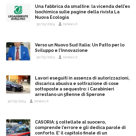
Una fabbrica da smaltire: la vicenda dell’ex
Isochimica sulle pagine della rivista La
Nuova Ecologia
30/03/2024
binews.it
Verso un Nuovo Sud Italia: Un Patto per lo
Sviluppo e l’Innovazione
30/03/2024
binews.it
Lavori eseguiti in assenza di autorizzazioni,
discarica abusiva e sottrazione di cose
sottoposte a sequestro: i Carabinieri
arrestano un 58enne di Sperone
30/03/2024
binews.it
CASORIA: 5 coltellate al suocero,
comprende l’errore e gli dedica parole di
conforto. E’ il capitolo finale di un