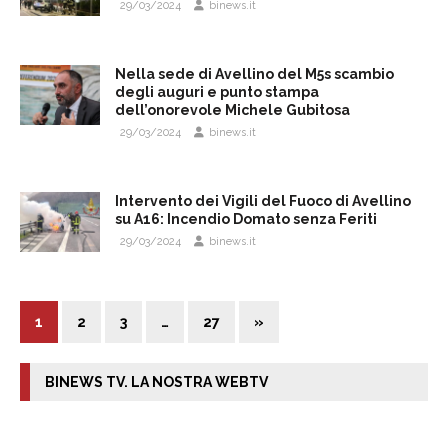
29/03/2024
binews.it
Nella sede di Avellino del M5s scambio
degli auguri e punto stampa
dell’onorevole Michele Gubitosa
29/03/2024
binews.it
Intervento dei Vigili del Fuoco di Avellino
su A16: Incendio Domato senza Feriti
29/03/2024
binews.it
1
2
3
…
27
»
BINEWS TV. LA NOSTRA WEBTV