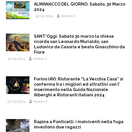
ALMANACCO DEL GIORNO. Sabato, 30 Marzo
2024
30/03/2024
binews.it
SANT’Oggi. Sabato 30 marzo la chiesa
ricorda san Leonardo Murialdo, san
Ludovico da Casoria e beato Gioacchino da
Fiore
30/03/2024
binews.it
Forino (AV): Ristorante “La Vecchia Casa” si
conferma tra i migliori ed attrattivi con l’
inserimento nella Guida Nazionale
Alberghi e Ristoranti Italiani 2024
29/03/2024
binews.it
Rapina a Ponticelli: i malviventi nella fuga
investono due ragazzi