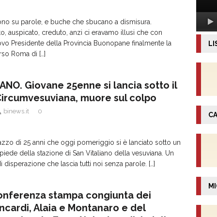
ono su parole, e buche che sbucano a dismisura.
 auspicato, creduto, anzi ci eravamo illusi che con
ovo Presidente della Provincia Buonopane finalmente la
LI
orso Roma di
[…]
ANO. Giovane 25enne si lancia sotto il
Circumvesuviana, muore sul colpo
binews.it
0
CA
zzo di 25 anni che oggi pomeriggio si è lanciato sotto un
piede della stazione di San Vitaliano della vesuviana. Un
 disperazione che lascia tutti noi senza parole.
[…]
MI
onferenza stampa congiunta dei
ancardi, Alaia e Montanaro e del