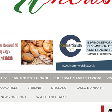
’appello per ritrovarlo
ATTUALITA'
 a Cancello ed Arnone: filiera bufalina solida ed in crescita continua
AREA
a nel giorno di Santa Filomena: muore il 60enne Carmine Colucci
arlo III: l’appello della famiglia per ritrovarlo
AVELLA
chiesa celebra il Martirio di san Giovanni Battista e santa Sabina
EVIDENZA
RT
100 DI QUESTI GIORNI
CULTURA E MANIFESTAZIONI
VI
QUADRELLE
SPERONE
SIRIGNANO
LAURO E DINTORNI
NEWS NAZIONALI
“A VOCE D’ ‘O TIEMPO”
BI