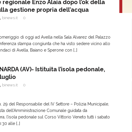
 regionale Enzo Alaia dopo l’ok della
lla gestione propria dell’acqua
binews.it
0
pomeriggio di oggi ad Avella nella Sala Alvarez del Palazzo
nferenza stampa congiunta che ha visto sedere vicino allo
sindaci di Avella, Baiano e Sperone con
[…]
RDA (AV)- Istituita l’isola pedonale,
2 luglio
binews.it
0
 29 del Responsabile del IV Settore – Polizia Municipale,
chiesta dell’Amministrazione Comunale guidata da
a, l’isola pedonale sul Corso Vittorio Veneto tutti i sabato
0:30 alle
[…]