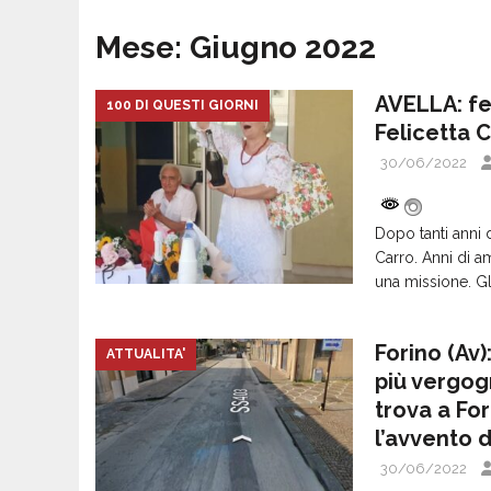
Mese:
Giugno 2022
AVELLA: fe
100 DI QUESTI GIORNI
Felicetta 
30/06/2022
Dopo tanti anni 
Carro. Anni di a
una missione. Gl
Forino (Av
ATTUALITA'
più vergogn
trova a Fo
l’avvento 
30/06/2022