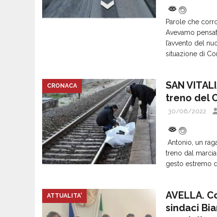
Parole che corr
Avevamo pensato,
l’avvento del nu
situazione di C
SAN VITALI
CRONACA
treno del 
30/06/2022
Antonio, un raga
treno dal marcia
gesto estremo di
AVELLA. C
ATTUALITA'
sindaci Bi