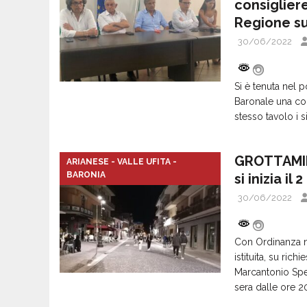
consigliere
Regione su
30/06/2022
Si è tenuta nel 
Baronale una co
stesso tavolo i 
GROTTAMINA
ARIANESE - VALLE UFITA -
BARONIA
si inizia il 
30/06/2022
Con Ordinanza n.
istituita, su ri
Marcantonio Sper
sera dalle ore 2