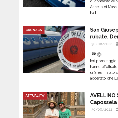
di contrasto allo
Annella di Mass
ha
[…]
San Giusep
CRONACA
rubate. De
30/06/2022
Ieri pomeriggio
hanno effettuato 
un’area in stato
accertato che
[…]
AVELLINO S
ATTUALITA'
Capossela 
30/06/2022