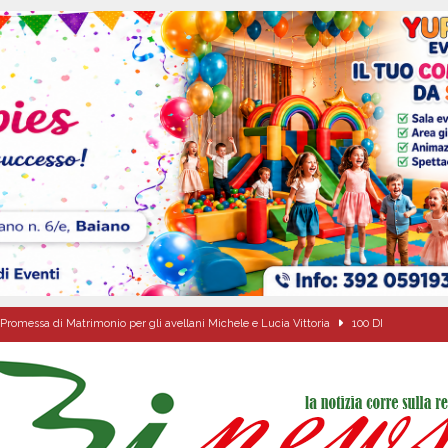
Promessa di Matrimonio per gli avellani Michele e Lucia Vittoria
100 DI
a Carmine Colucci, il 60enne morto tragicamente nel giorno della festa di