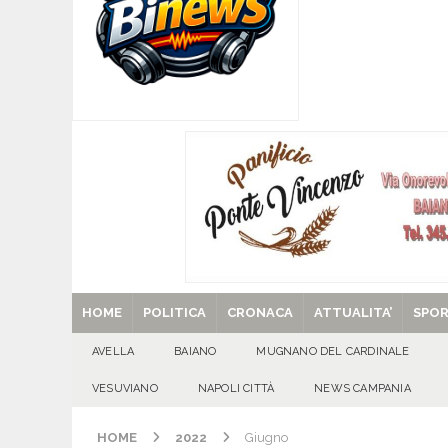
[ 09/08/2026 ]
Baiano, smarrito un Chihuahua: l
[ 09/08/2026 ]
Festa della Mozzarella di Bufala
CASERTANA
[ 09/08/2026 ]
Mugnano del Cardinale, tragedi
ATTUALITA'
[ 09/08/2026 ]
Avella, cucciolo smarrito in via C
[ 29/08/2025 ]
SANT’Oggi. Venerdì 29 agosto la 
HOME
POLITICA
CRONACA
ATTUALITA’
SPO
AVELLA
BAIANO
MUGNANO DEL CARDINALE
VESUVIANO
NAPOLI CITTÀ
NEWS CAMPANIA
HOME
2022
Giugno