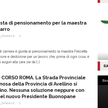
sta di pensionamento per la maestra
Carro
binews.it
0
di carriera è giunta al pensionamento la maestra Felicetta
more e dedizione per un lavoro che, prima di ogni cosa, è
i auguri alla cara zia da
[…]
RA
): CORSO ROMA. La Strada Provinciale
osa della Provincia di Avellino si
rino. Nessuna soluzione neppure con
del nuovo Presidente Buonopane
binews.it
0