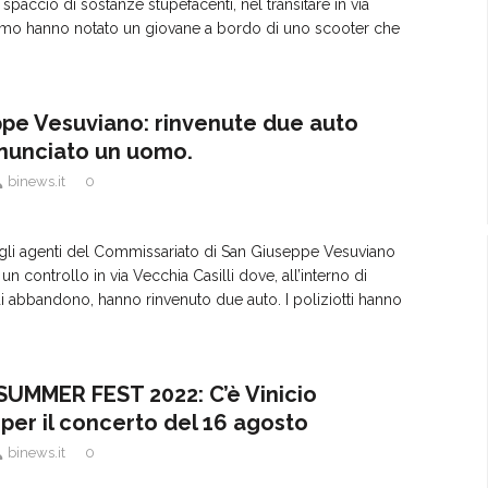
 spaccio di sostanze stupefacenti, nel transitare in via
imo hanno notato un giovane a bordo di uno scooter che
pe Vesuviano: rinvenute due auto
nunciato un uomo.
binews.it
0
 gli agenti del Commissariato di San Giuseppe Vesuviano
un controllo in via Vecchia Casilli dove, all’interno di
 di abbandono, hanno rinvenuto due auto. I poliziotti hanno
UMMER FEST 2022: C’è Vinicio
per il concerto del 16 agosto
binews.it
0