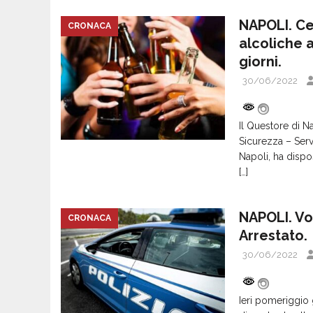
NAPOLI. Ce
CRONACA
alcoliche 
giorni.
30/06/2022
Il Questore di N
Sicurezza – Serv
Napoli, ha dispos
[…]
NAPOLI. Vo
CRONACA
Arrestato.
30/06/2022
Ieri pomeriggio 