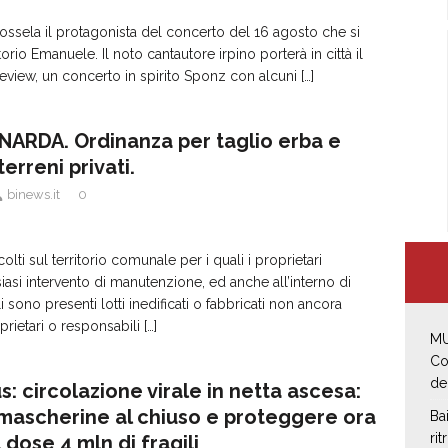
ossela il protagonista del concerto del 16 agosto che si
torio Emanuele. Il noto cantautore irpino porterà in città il
eview, un concerto in spirito Sponz con alcuni
[…]
ARDA. Ordinanza per taglio erba e
terreni privati.
binews.it
0
colti sul territorio comunale per i quali i proprietari
siasi intervento di manutenzione, ed anche all’interno di
 sono presenti lotti inedificati o fabbricati non ancora
roprietari o responsabili
[…]
MU
Co
de
: circolazione virale in netta ascesa:
mascherine al chiuso e proteggere ora
Ba
rit
dose 4 mln di fragili