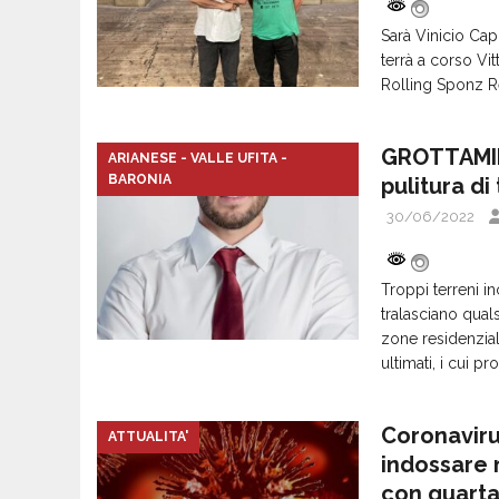
Sarà Vinicio Cap
terrà a corso Vit
Rolling Sponz R
GROTTAMIN
ARIANESE - VALLE UFITA -
BARONIA
pulitura di 
30/06/2022
Troppi terreni in
tralasciano qual
zone residenziali
ultimati, i cui p
Coronavirus
ATTUALITA'
indossare 
con quarta 