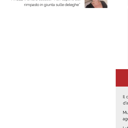
rimpasto in giunta sulle deleghe”
Il
d’
Mu
ag