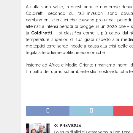
A nulla sono valse, in questi anni, le numerose denu
Coldiretti, secondo cui tali invasioni sono dovut
cambiamenti climatici che causano prolungati periodi d
alternati a intensi periodi di piogge, in un 2020 che – s
la
Coldiretti
– si classifica come il più caldo dal 
temperature superiori di 1,41 gradi rispetto alla media,
molteplici terre sarde incolte a causa alla crisi delle
legata alle odierne politiche economiche.
Insieme ad Africa e Medio Oriente rimaniamo inermi d
l’impatto dell’uomo sull’ambiente stia mostrando tutte 
PREVIOUS
Colatura di alici di Cetara verso la Dop, Lopa: