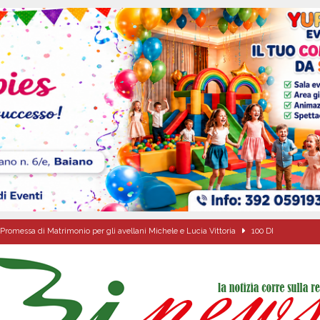
Promessa di Matrimonio per gli avellani Michele e Lucia Vittoria
100 DI
ipula protolocco d’intesa con la guardia Agroforestale Italiana
SALERNO