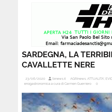
SARDEGNA, LA TERRIBI
CAVALLETTE NERE
23/06/2020
binews.it
AGRInews
,
ATTUALITA'
,
EVI
enogastronomica a cura di Carmen Guerriero
0