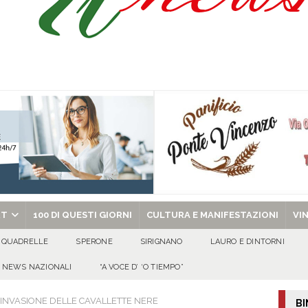
Prisco è la nuova agente della Polizia Municipale
ATTUALITA'
l dott. Domenico Amato, aveva 85 anni
AVELLA
sto Antoniano Bruscianese: al via il conto alla rovescia per la 151ª Festa dei
: la tavola come simbolo di condivisione, armonia e bellezza.
CULTURA
chiesa celebra il Martirio di san Giovanni Battista e santa Sabina
EVIDENZA
RT
100 DI QUESTI GIORNI
CULTURA E MANIFESTAZIONI
VI
QUADRELLE
SPERONE
SIRIGNANO
LAURO E DINTORNI
NEWS NAZIONALI
“A VOCE D’ ‘O TIEMPO”
 INVASIONE DELLE CAVALLETTE NERE
BI