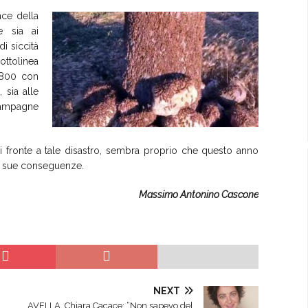
nce della
e sia ai
i siccità
ottolinea
1800 con
 sia alle
 campagne
i fronte a tale disastro, sembra proprio che questo anno
le sue conseguenze.
Massimo Antonino Cascone
NEXT
AVELLA. Chiara Cacace: “Non sapevo del