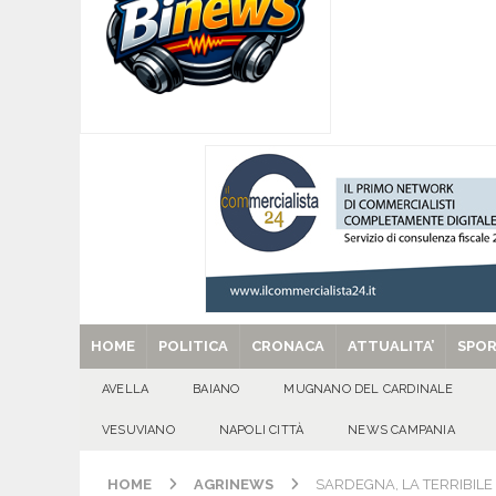
[ 06/08/2026 ]
Mugnano del Cardinale, Iolanda 
[ 06/08/2026 ]
Lutto ad Avella: è scomparso i
[ 06/08/2026 ]
Brusciano dà il benvenuto all’Ago
Gigli
CULTURA E MANIFESTAZIONI
[ 06/08/2026 ]
VALLESACCARDA, torna CumVivere
E MANIFESTAZIONI
[ 29/08/2025 ]
SANT’Oggi. Venerdì 29 agosto la 
HOME
POLITICA
CRONACA
ATTUALITA’
SPO
AVELLA
BAIANO
MUGNANO DEL CARDINALE
VESUVIANO
NAPOLI CITTÀ
NEWS CAMPANIA
HOME
AGRINEWS
SARDEGNA, LA TERRIBILE