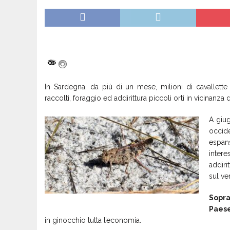
In Sardegna, da più di un mese, milioni di cavallett
raccolti, foraggio ed addirittura piccoli orti in vicinanza d
A giug
occid
espan
intere
addiri
sul ve
Sopra
Paes
in ginocchio tutta l’economia.