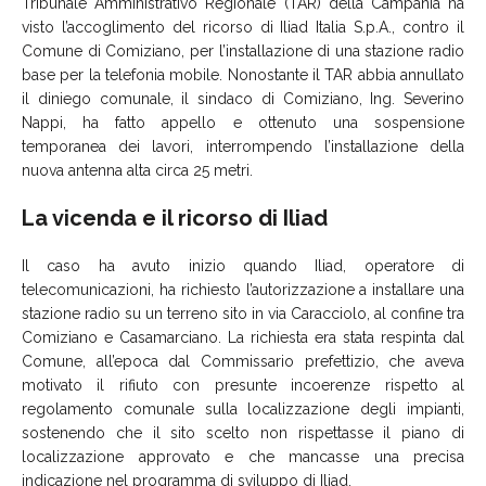
Tribunale Amministrativo Regionale (TAR) della Campania ha
visto l’accoglimento del ricorso di Iliad Italia S.p.A., contro il
Comune di Comiziano, per l’installazione di una stazione radio
base per la telefonia mobile. Nonostante il TAR abbia annullato
il diniego comunale, il sindaco di Comiziano, Ing. Severino
Nappi, ha fatto appello e ottenuto una sospensione
temporanea dei lavori, interrompendo l’installazione della
nuova antenna alta circa 25 metri.
La vicenda e il ricorso di Iliad
Il caso ha avuto inizio quando Iliad, operatore di
telecomunicazioni, ha richiesto l’autorizzazione a installare una
stazione radio su un terreno sito in via Caracciolo, al confine tra
Comiziano e Casamarciano. La richiesta era stata respinta dal
Comune, all’epoca dal Commissario prefettizio, che aveva
motivato il rifiuto con presunte incoerenze rispetto al
regolamento comunale sulla localizzazione degli impianti,
sostenendo che il sito scelto non rispettasse il piano di
localizzazione approvato e che mancasse una precisa
indicazione nel programma di sviluppo di Iliad.