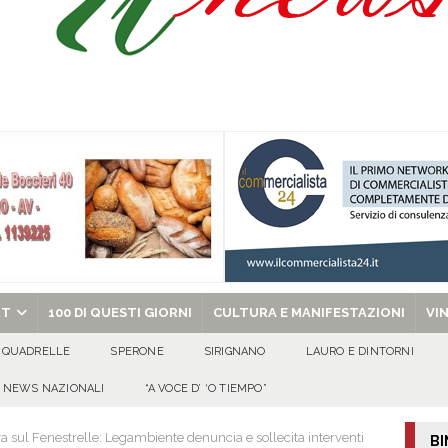
a di energia elettrica – i Carabinieri denunciano un 65enne
EVIDENZA
sei per me lo specchio e il porto” D’Amelio: “Gettiamo un seme d’impegno futuro
ant’Andrea — Appello per l’inclusione e la tutela delle tradizioni di Sirignano
chiesa celebra il Martirio di san Giovanni Battista e santa Sabina
EVIDENZA
RT
100 DI QUESTI GIORNI
CULTURA E MANIFESTAZIONI
VI
QUADRELLE
SPERONE
SIRIGNANO
LAURO E DINTORNI
NEWS NAZIONALI
“A VOCE D’ ‘O TIEMPO”
a sul Fenestrelle: Legambiente denuncia e sollecita interventi
BI