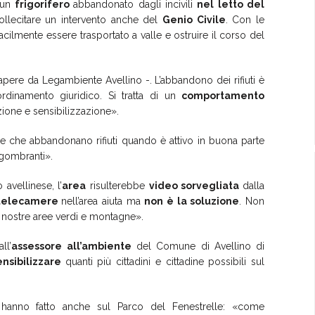
 un
frigorifero
abbandonato dagli incivili
nel letto del
ollecitare un intervento anche del
Genio Civile
. Con le
 facilmente essere trasportato a valle e ostruire il corso del
pere da Legambiente Avellino -. L’abbandono dei rifiuti è
dinamento giuridico. Si tratta di un
comportamento
azione e sensibilizzazione».
 che abbandonano rifiuti quando è attivo in buona parte
ngombranti».
 avellinese, l’
area
risulterebbe
video sorvegliata
dalla
telecamere
nell’area aiuta ma
non è la soluzione
. Non
 nostre aree verdi e montagne».
all’
assessore all’ambiente
del Comune di Avellino di
ensibilizzare
quanti più cittadini e cittadine possibili sul
o hanno fatto anche sul Parco del Fenestrelle: «come