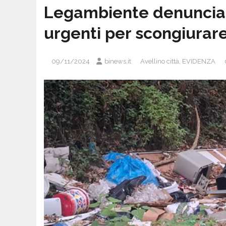
Legambiente denuncia e
urgenti per scongiurare
09/11/2024
binews.it
Avellino città
,
EVIDENZA