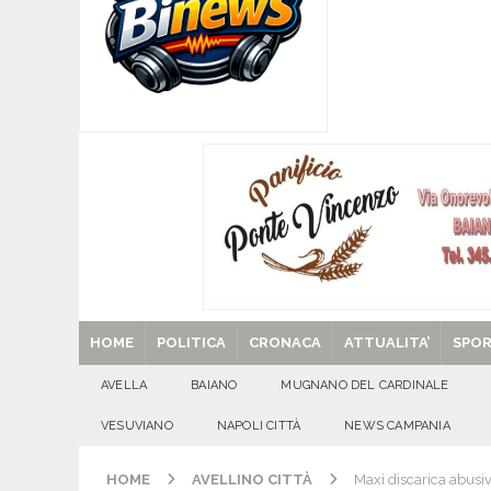
[ 07/08/2026 ]
Montoro (AV): Ruba circa 130mil
[ 07/08/2026 ]
Lioni, si presenta il libro “Tu 
per tante e tanti”
ALTA IRPINIA
[ 07/08/2026 ]
Per la dignità del gonfalone di S
CULTURA E MANIFESTAZIONI
[ 29/08/2025 ]
SANT’Oggi. Venerdì 29 agosto la 
HOME
POLITICA
CRONACA
ATTUALITA’
SPO
AVELLA
BAIANO
MUGNANO DEL CARDINALE
VESUVIANO
NAPOLI CITTÀ
NEWS CAMPANIA
HOME
AVELLINO CITTÀ
Maxi discarica abusiv