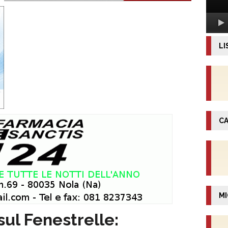
LI
CA
MI
sul Fenestrelle: