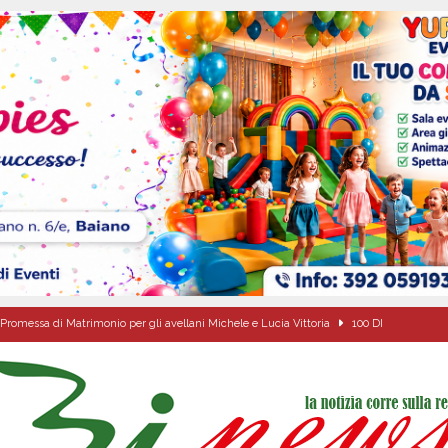
Promessa di Matrimonio per gli avellani Michele e Lucia Vittoria
100 DI
tello Lancellotti tornerà ad ardere nella notte del 30 agosto
ATTUALITA'
casa un uomo e una donna: aperta un’indagine
ATTUALITA'