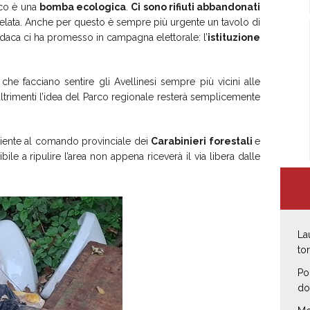
arco è una
bomba ecologica
.
Ci sono rifiuti abbandonati
utelata. Anche per questo è sempre più urgente un tavolo di
indaca ci ha promesso in campagna elettorale: l’
istituzione
e facciano sentire gli Avellinesi sempre più vicini alle
altrimenti l’idea del Parco regionale resterà semplicemente
biente al comando provinciale dei
Carabinieri forestali
e
bile a ripulire l’area non appena riceverà il via libera dalle
La
to
Po
do