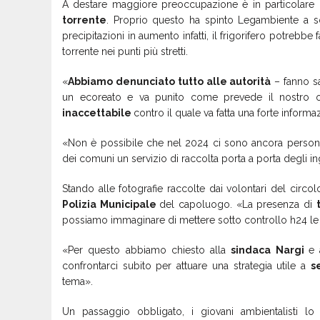
A destare maggiore preoccupazione è in particolare
torrente
. Proprio questo ha spinto Legambiente a s
precipitazioni in aumento infatti, il frigorifero potrebbe
torrente nei punti più stretti.
«
Abbiamo denunciato tutto alle autorità
– fanno sa
un ecoreato e va punito come prevede il nostro or
inaccettabile
contro il quale va fatta una forte inform
«Non è possibile che nel 2024 ci sono ancora persone
dei comuni un servizio di raccolta porta a porta degli i
Stando alle fotografie raccolte dai volontari del circolo
Polizia Municipale
del capoluogo. «La presenza di
possiamo immaginare di mettere sotto controllo h24 le
«Per questo abbiamo chiesto alla
sindaca Nargi
e 
confrontarci subito per attuare una strategia utile a
s
tema».
Un passaggio obbligato, i giovani ambientalisti l