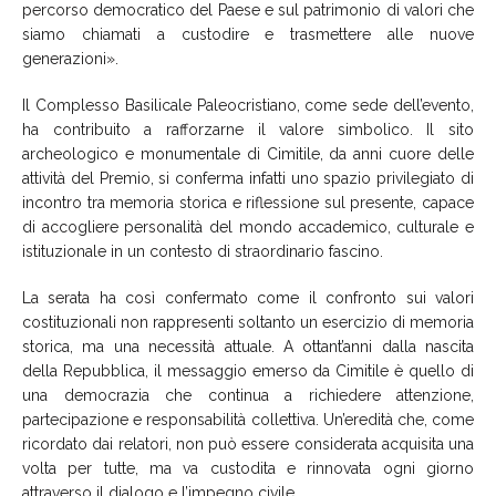
percorso democratico del Paese e sul patrimonio di valori che
siamo chiamati a custodire e trasmettere alle nuove
generazioni».
Il Complesso Basilicale Paleocristiano, come sede dell’evento,
ha contribuito a rafforzarne il valore simbolico. Il sito
archeologico e monumentale di Cimitile, da anni cuore delle
attività del Premio, si conferma infatti uno spazio privilegiato di
incontro tra memoria storica e riflessione sul presente, capace
di accogliere personalità del mondo accademico, culturale e
istituzionale in un contesto di straordinario fascino.
La serata ha così confermato come il confronto sui valori
costituzionali non rappresenti soltanto un esercizio di memoria
storica, ma una necessità attuale. A ottant’anni dalla nascita
della Repubblica, il messaggio emerso da Cimitile è quello di
una democrazia che continua a richiedere attenzione,
partecipazione e responsabilità collettiva. Un’eredità che, come
ricordato dai relatori, non può essere considerata acquisita una
volta per tutte, ma va custodita e rinnovata ogni giorno
attraverso il dialogo e l’impegno civile.