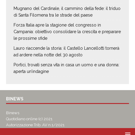
Mugnano del Cardinale, il cammino della fede: il triduo
di Santa Filomena tra le strade del paese
Forza Italia apre la stagione del congresso in
Campania: obiettivo consolidare la crescita e preparare
le prossime sfide
Lauro riaccende la storia: il Castello Lancellotti tornerà
ad ardere nella notte del 30 agosto
Portici, trovati senza vita in casa un uomo e una donna:
aperta un’indagine
BINEWS
Binews
Quotidiano online (c) 2021
Autorizzazione Trib. AV n.1/2021