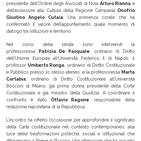
presidente dell’Ordine degli Avvocati di Nola
Arturo Rianna
e
dell’assessore alla Cultura della Regione Campania
Onofrio
Giustino Angelo Cutaia
. Una presenza corale che ha
confermato il valore dell’appuntamento quale momento di
dialogo tra istituzioni e territorio.
Nel corso della serata sono intervenuti la
professoressa
Patrizia De Pasquale
, ordinario di Diritto
dell’Unione Europea all’Università Federico II di Napoli, il
professor
Umberto Ronga
, ordinario di Diritto Costituzionale
e Pubblico presso lo stesso ateneo, e la professoressa
Marta
Cartabia
, ordinario di Diritto Costituzionale all’Università
Bocconi di Milano, già prima donna presidente della Corte
Costituzionale e già ministro della Giustizia. A coordinare il
confronto è stato
Ottavio Ragone
, responsabile della
redazione napoletana di la Repubblica.
L’incontro ha offerto l’occasione per approfondire il significato
della Carta costituzionale nel contesto contemporaneo, alla
luce delle trasformazioni politiche, sociali e istituzionali che
attraversano il Paese e l’Europa. Una riflessione che ha assunto