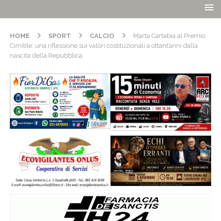
HOME
SPORT
CALCIO
Marta Cartabia al Premio
Cimitile: una riflessione sui valori costituzionali a ottant’anni dalla
nascita della Repubblica