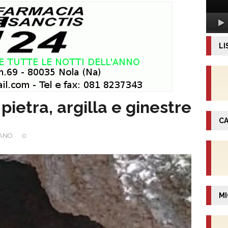
LI
a pietra, argilla e ginestre
CA
NANO
0
MI