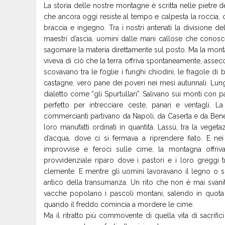
​La storia delle nostre montagne è scritta nelle pietre d
che ancora oggi resiste al tempo e calpesta la roccia, 
braccia e ingegno. Tra i nostri antenati la divisione de
maestri d’ascia, uomini dalle mani callose che conosce
sagomare la materia direttamente sul posto. Ma la mont
viveva di ciò che la terra offriva spontaneamente, asseco
scovavano tra le foglie i funghi chiodini, le fragole d
castagne, vero pane dei poveri nei mesi autunnali. Lungo
dialetto come “gli Spurtullari”. Salivano sui monti con p
perfetto per intrecciare ceste, panari e ventagli.
commercianti partivano da Napoli, da Caserta e da Beneven
loro manufatti ordinati in quantità. Lassù, tra la veget
d’acqua, dove ci si fermava a riprendere fiato. E n
improvvise e feroci sulle cime, la montagna offriva
provvidenziale riparo dove i pastori e i loro greggi t
clemente. E mentre gli uomini lavoravano il legno o si
antico della transumanza. Un rito che non è mai svani
vacche popolano i pascoli montani, salendo in quota d
quando il freddo comincia a mordere le cime.
​Ma il ritratto più commovente di quella vita di sacri