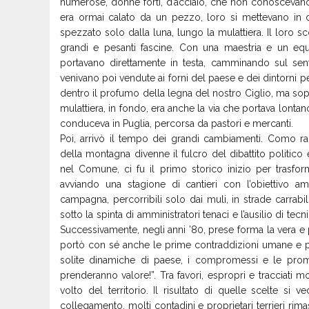
numerose, donne forti, d’acciaio, che non conoscevano 
era ormai calato da un pezzo, loro si mettevano in 
spezzato solo dalla luna, lungo la mulattiera. Il loro 
grandi e pesanti fascine. Con una maestria e un equi
portavano direttamente in testa, camminando sul sent
venivano poi vendute ai forni del paese e dei dintorni p
dentro il profumo della legna del nostro Ciglio, ma sopra
mulattiera, in fondo, era anche la via che portava lontan
conduceva in Puglia, percorsa da pastori e mercanti.
​Poi, arrivò il tempo dei grandi cambiamenti. Como ra
della montagna divenne il fulcro del dibattito politico
nel Comune, ci fu il primo storico inizio per trasfor
avviando una stagione di cantieri con l’obiettivo am
campagna, percorribili solo dai muli, in strade carrabil
sotto la spinta di amministratori tenaci e l’ausilio di tecn
Successivamente, negli anni ’80, prese forma la vera e p
portò con sé anche le prime contraddizioni umane e poli
solite dinamiche di paese, i compromessi e le prome
prenderanno valore!”. Tra favori, espropri e tracciati mo
volto del territorio. Il risultato di quelle scelte s
collegamento, molti contadini e proprietari terrieri rimas