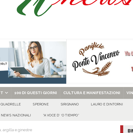
 per i solenni festeggiamenti in onore di San Giovanni Battista 2026!
o” dal 1948: da Saverio ai figli Francesco e Giuseppe, la storia continua
ra della stagione 2026/27
ATTUALITA'
di Antonio Napolitano
AVELLA
chiesa celebra il Martirio di san Giovanni Battista e santa Sabina
EVIDENZA
RT
100 DI QUESTI GIORNI
CULTURA E MANIFESTAZIONI
VI
QUADRELLE
SPERONE
SIRIGNANO
LAURO E DINTORNI
NEWS NAZIONALI
“A VOCE D’ ‘O TIEMPO”
a, argilla e ginestre
BI