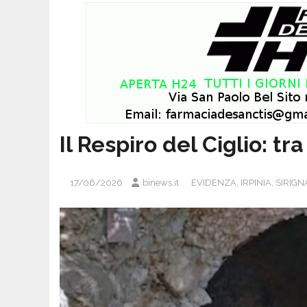
Il Respiro del Ciglio: tr
17/06/2026
binews.it
EVIDENZA
,
IRPINIA
,
SIRIG