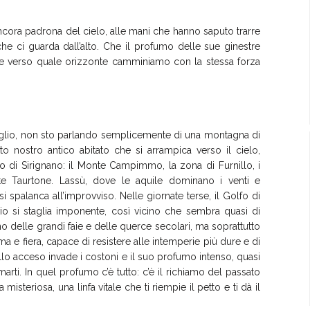
ancora padrona del cielo, alle mani che hanno saputo trarre
 che ci guarda dall’alto. Che il profumo delle sue ginestre
e verso quale orizzonte camminiamo con la stessa forza
 Ciglio, non sto parlando semplicemente di una montagna di
to nostro antico abitato che si arrampica verso il cielo,
io di Sirignano: il Monte Campimmo, la zona di Furnillo, i
nte Taurtone. Lassù, dove le aquile dominano i venti e
i spalanca all’improvviso. Nelle giornate terse, il Golfo di
o si staglia imponente, così vicino che sembra quasi di
no delle grandi faie e delle querce secolari, ma soprattutto
sima e fiera, capace di resistere alle intemperie più dure e di
allo acceso invade i costoni e il suo profumo intenso, quasi
ermarti. In quel profumo c’è tutto: c’è il richiamo del passato
isteriosa, una linfa vitale che ti riempie il petto e ti dà il