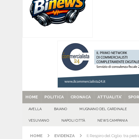
[ 08/08/2026 ]
Quadrelle in Festa: Tutto pronto
EVIDENZA
[ 08/08/2026 ]
Mugnano del Cardinale, “Puparuol
ATTUALITA'
[ 08/08/2026 ]
U.S. Avellino. Sponsor e kit ga
[ 08/08/2026 ]
Avella: lutto per la scomparsa 
[ 29/08/2025 ]
SANT’Oggi. Venerdì 29 agosto la 
HOME
POLITICA
CRONACA
ATTUALITA’
SPO
AVELLA
BAIANO
MUGNANO DEL CARDINALE
VESUVIANO
NAPOLI CITTÀ
NEWS CAMPANIA
HOME
EVIDENZA
Il Respiro del Ciglio: tra pietr