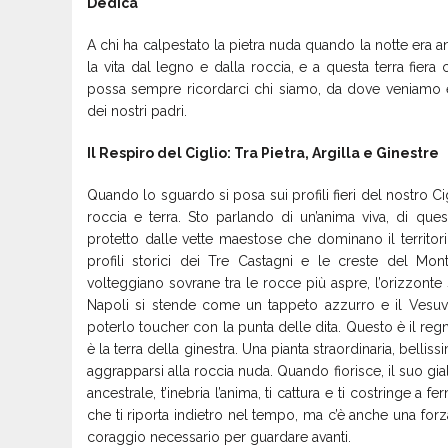
​Dedica
​A chi ha calpestato la pietra nuda quando la notte era 
la vita dal legno e dalla roccia, e a questa terra fiera
possa sempre ricordarci chi siamo, da dove veniamo 
dei nostri padri.
​Il Respiro del Ciglio: Tra Pietra, Argilla e Ginestre
​Quando lo sguardo si posa sui profili fieri del nostro
roccia e terra. Sto parlando di un’anima viva, di ques
protetto dalle vette maestose che dominano il territor
profili storici dei Tre Castagni e le creste del Mo
volteggiano sovrane tra le rocce più aspre, l’orizzonte s
Napoli si stende come un tappeto azzurro e il Vesuvi
poterlo toucher con la punta delle dita. Questo è il reg
è la terra della ginestra. Una pianta straordinaria, bellis
aggrapparsi alla roccia nuda. Quando fiorisce, il suo gi
ancestrale, t’inebria l’anima, ti cattura e ti costringe a f
che ti riporta indietro nel tempo, ma c’è anche una forza m
coraggio necessario per guardare avanti.