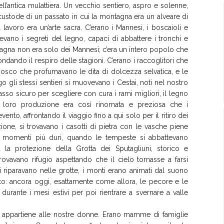
ell’antica mulattiera. Un vecchio sentiero, aspro e solenne,
custode di un passato in cui la montagna era un alveare di
l lavoro era un’arte sacra. C’erano i Mannesi, i boscaioli e
vano i segreti del legno, capaci di abbattere i tronchi e
agna non era solo dei Mannesi; c’era un intero popolo che
ndando il respiro delle stagioni. C’erano i raccoglitori che
i bosco che profumavano le dita di dolcezza selvatica, e le
 gli stessi sentieri si muovevano i Cestai, noti nel nostro
asso sicuro per scegliere con cura i rami migliori, il legno
 La loro produzione era così rinomata e preziosa che i
to, affrontando il viaggio fino a qui solo per il ritiro dei
azione, si trovavano i casotti di pietra con le vasche piene
ei momenti più duri, quando le tempeste si abbattevano
 la protezione della Grotta dei Sputagliuni, storico e
rovavano rifugio aspettando che il cielo tornasse a farsi
 riparavano nelle grotte, i monti erano animati dal suono
to: ancora oggi, esattamente come allora, le pecore e le
urante i mesi estivi per poi rientrare a svernare a valle
fici appartiene alle nostre donne. Erano mamme di famiglie