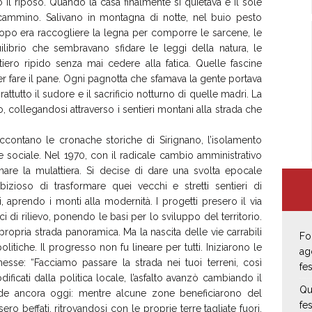
il riposo. Quando la casa finalmente si quietava e il sole
cammino. Salivano in montagna di notte, nel buio pesto
scopo era raccogliere la legna per comporre le sarcene, le
librio che sembravano sfidare le leggi della natura, le
iero ripido senza mai cedere alla fatica. Quelle fascine
er fare il pane. Ogni pagnotta che sfamava la gente portava
ttutto il sudore e il sacrificio notturno di quelle madri. La
o, collegandosi attraverso i sentieri montani alla strada che
ccontano le cronache storiche di Sirignano, l’isolamento
 e sociale. Nel 1970, con il radicale cambio amministrativo
mare la mulattiera. Si decise di dare una svolta epocale
bizioso di trasformare quei vecchi e stretti sentieri di
i, aprendo i monti alla modernità. I progetti presero il via
ici di rilievo, ponendo le basi per lo sviluppo del territorio.
ropria strada panoramica. Ma la nascita delle vie carrabili
Fo
tiche. Il progresso non fu lineare per tutti. Iniziarono le
ag
sse: “Facciamo passare la strada nei tuoi terreni, così
fe
dificati dalla politica locale, l’asfalto avanzò cambiando il
Qu
i vede ancora oggi: mentre alcune zone beneficiarono del
fe
ero beffati, ritrovandosi con le proprie terre tagliate fuori,