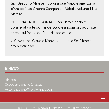
San Gregorio Matese incorona due Napoletane: Elena
d’Amico Miss Cinema Campania e Valeria Nettuno Miss
Matese
POLLENA TROCCHIA (NA). Buoni libro e cedole
librarie, al via le domande Scuole ancora protagoniste,
anche sul fronte dell’edilizia scolastica
U.S. Avellino. Claudio Manzi ceduto alla Scafatese a
titolo definitivo
BINEWS
Binews
Quotidiano online (c) 2021
Autorizzazione Trib. AV n.1/2021
© 2016-2021 - binews.it - Notizie - Tutti i diritti riservati