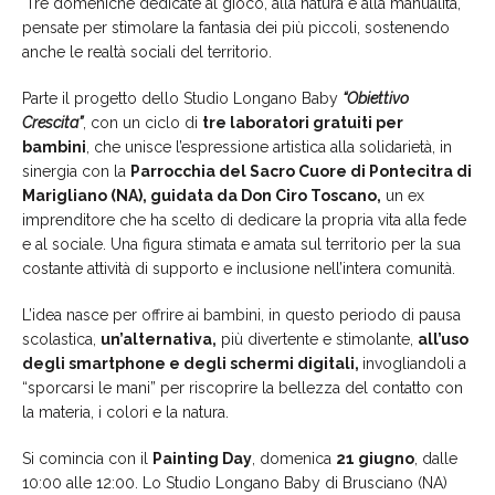
Tre domeniche dedicate al gioco, alla natura e alla manualità,
pensate per stimolare la fantasia dei più piccoli, sostenendo
anche le realtà sociali del territorio.
Parte il progetto dello Studio Longano Baby
“Obiettivo
Crescita”
, con un ciclo di
tre laboratori gratuiti per
bambini
, che unisce l’espressione artistica alla solidarietà, in
sinergia con la
Parrocchia del Sacro Cuore di Pontecitra di
Marigliano (NA), guidata da Don Ciro Toscano,
un ex
imprenditore che ha scelto di dedicare la propria vita alla fede
e al sociale. Una figura stimata e amata sul territorio per la sua
costante attività di supporto e inclusione nell’intera comunità.
L’idea nasce per offrire ai bambini, in questo periodo di pausa
scolastica,
un’alternativa,
più divertente e stimolante,
all’uso
degli smartphone e degli schermi digitali,
invogliandoli a
“sporcarsi le mani” per riscoprire la bellezza del contatto con
la materia, i colori e la natura.
Si comincia con il
Painting Day
, domenica
21 giugno
, dalle
10:00 alle 12:00. Lo Studio Longano Baby di Brusciano (NA)