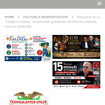
HOME
CULTURA E MANIFESTAZIONI
Marigliano, al via
“Obiettivo Crescita”: tre laboratori gratuiti per bambini tra creatività,
natura e solidarietà