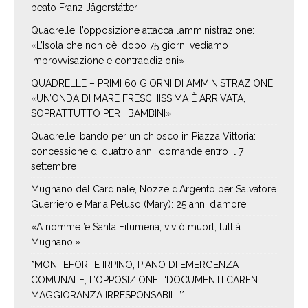
beato Franz Jägerstätter
Quadrelle, l’opposizione attacca l’amministrazione:
«L’Isola che non c’è, dopo 75 giorni vediamo
improvvisazione e contraddizioni»
QUADRELLE – PRIMI 60 GIORNI DI AMMINISTRAZIONE:
«UN’ONDA DI MARE FRESCHISSIMA È ARRIVATA,
SOPRATTUTTO PER I BAMBINI»
Quadrelle, bando per un chiosco in Piazza Vittoria:
concessione di quattro anni, domande entro il 7
settembre
Mugnano del Cardinale, Nozze d’Argento per Salvatore
Guerriero e Maria Peluso (Mary): 25 anni d’amore
«A nomme ’e Santa Filumena, viv ò muort, tutt à
Mugnano!»
*MONTEFORTE IRPINO, PIANO DI EMERGENZA
COMUNALE, L’OPPOSIZIONE: “DOCUMENTI CARENTI,
MAGGIORANZA IRRESPONSABILI”*